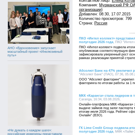
Контактное лицо:
Елена Котов
Компания:
Мурманский РФ ОАО
организации)
Добавлен: 08:30, 17.07.2015
Количество просмотров: 799
Страна:
Россия
ПКО «Интел коллект» представил
полугодие 2026 года
, ПКО "Интел 
ПКО «Интел коллект» подвела итоги 
АНО «Вдохновение» запускает
опубликовав соответствующую фин
масштабный проект «Инклюзивный
зафиксировала уверенный рост осн
путь»
рамках реализации принятой страте
Абсолют Банк на 47% увеличил 
"Абсолют Банк" (ПАО), 07:36, 05.08
ООО "Абсолют факторинг" укрепил 
факторинга по итогам работы за 1 п
МКК «Каранга» стала лидером в 
Caranga, 16:34, 03.08.2026,
Онлайн-платформа МКК «Каранга» 
выдаче займов под залог паспорта 
итогам июля 2026 года. Рейтинг с
Онлайн” (ВЗО).
ГК Lime Credit Group подвела ит
«Не думать о каждом шаге»:
полугодие 2026 года
, МФК «Лайм-З
российские инженеры представили