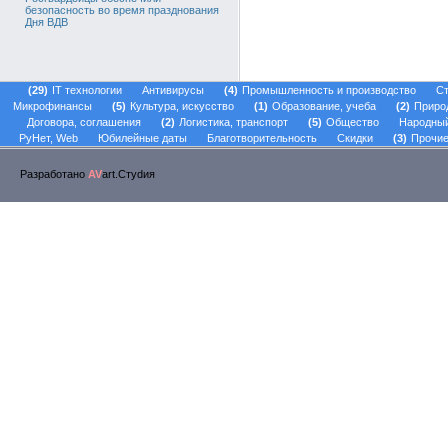
безопасность во время празднования
Дня ВДВ
29
IT технологии
Антивирусы
4
Промышленность и производство
Ст
Микрофинансы
5
Культура, искусство
1
Образование, учеба
2
Приро
Договора, соглашения
2
Логистика, транспорт
5
Общество
Народны
РуНет, Web
Юбилейные даты
Благотворительность
Скидки
3
Прочие
Разработано
AV
art.Стуdия