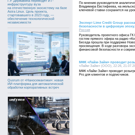
Г.Р. Державина переводят ИТ-
По мнению руководителя аналитич
инфраструктуру вуза
Владимира Евстифеева, на июльско
на отечественную экосистему на базе
ключевой ставки сохранится на уро
Astra Linux. Цель проекта,
стартовавшего в 2023 году, —
обеспечение технологической
независимости
Эксперт Lime Credit Group расс
безопасности в цифровую эпоху
Россия
Руководитель проектного офиса ГК 
гостем прямого эфира на радио «К
Беседа прошла при поддержке Нов
просвещения. В ходе разговора эк
финансовой безопасности и совре
МФК «Лайм-Займ» проводит роз
«Лайм-Займ» (ООО), 22:26, 21.07.2
МФК «Лайм-Займ» проводит розыг
Pro для клиентов и подписчиков.
Quorum от «Наносемантики»: новая
ИИ-платформа для автоматической
обработки корпоративных встреч