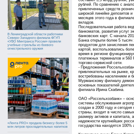
рублей. По сравнению с анал
привлеченных средств рознич
широкой линейке депозитов и
месяцев этого года в филиале
вкладов.
Последовательная работа вед
банкоматов, развития услуг 
В Ленинградской области работники
банковских карт. С начала 20
Северо-Западного филиала ФГУП
Банка открыли более 5 тысяч
«УВО Минтранса России» провели
продуктом для зачисления пе
учебные стрельбы из боевого
огнестрельного оружия
картой, воспользовались бол
время в регионе функциониру
платежных терминалов и 560
торгово-сервисной сети.
- Предложения Россельхозбан
привлекательных на рынке, к
востребованы населением и б
Мурманскому филиалу демон
основных показателей деятел
филиала Ирина Скабина.
ОАО «Россельхозбанк» – осн
системы обслуживания агроп
создан в 2000 году и сегодн
страны, входит в число самых
размеру активов и капитала, 
надежности крупнейших росси
«Лента PRO» продала бизнесу более 5
государства находятся 100% а
млн литров прохладительных напитков