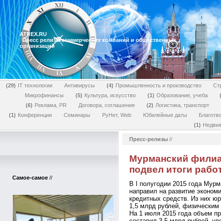
ATREX.RU
Пресс релизы коммерческих компаний и общественных
организаций
29
IT технологии
Антивирусы
4
Промышленность и производство
Ст
Микрофинансы
5
Культура, искусство
1
Образование, учеба
6
Реклама, PR
Договора, соглашения
2
Логистика, транспорт
1
Конференции
Семинары
РуНет, Web
Юбилейные даты
Благотв
1
Недви
Пресс-релизы
//
Мурманский филиа
подвел итоги работ
Самое-самое
//
В I полугодии 2015 года Мур
направил на развитие экономи
кредитных средств. Из них ю
1,5 млрд рублей, физическим
На 1 июля 2015 года объем п
составил 3,5 млрд рублей, ув