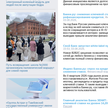
Данная инициатива является долгос
электронный коленный модуль для
финансовым просвещением на протя
людей после ампутации бедра
Банки.ру: снижение ключевой ст
рефинансированию кредитов
, Ф
03.08.2026,
За год Банк России уменьшил ключе
а вслед за ней начали снижаться с
после сокращения интереса в III–IV
восстанавливается интерес заемщи
выводам пришли аналитики финансо
Свой Банк запустил white-label 
15:53, 03.08.2026,
Новое B2B2C-решение позволяет к
сетей до любого бизнеса с платеж
клиентам полный спектр финансовы
Путь возвращения: школа №2000
организовала паломнический маршрут
Индекс Банки.ру: спрос на креди
для семей героев
снижения ставок
, Финансовый марк
Во II квартале 2026 года рынок роз
восстанавливаться. Жители России 
ипотеку, автокредиты и кредиты по
ключевой ставки. К таким выводам
маркетплейса Банки.ру, составив И
активности пользователей.
Главный аналитик Банка ЗЕНИТ:
«Группа Астра» и Тамбовский
ключевой ставки на уровне 14,2
государственный университет имени
Россия