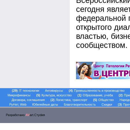
Всероссийский
сегодня являе
федеральной 
открытого диа
властью, бизн
сообществом.
29
IT технологии
Антивирусы
4
Промышленность и производство
Микрофинансы
5
Культура, искусство
1
Образование, учеба
2
При
Договора, соглашения
2
Логистика, транспорт
5
Общество
Народ
РуНет, Web
Юбилейные даты
Благотворительность
Скидки
3
Проч
Разработано
AV
art.Стуdия