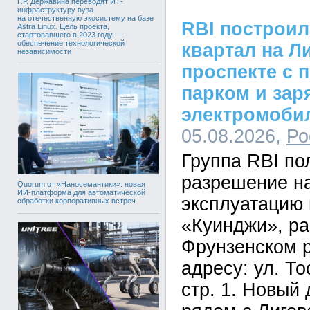
Г.Р. Державина переводят ИТ-
инфраструктуру вуза
на отечественную экосистему на базе
RBI построи
Astra Linux. Цель проекта,
стартовавшего в 2023 году, —
обеспечение технологической
квартал на Л
независимости
проспекте с 
парком и зар
электромоби
05.08.2026,
Ро
Группа RBI по
разрешение на
Quorum от «Наносемантики»: новая
ИИ-платформа для автоматической
эксплуатацию 
обработки корпоративных встреч
«Куинджи», ра
Фрунзенском р
адресу: ул. Тос
стр. 1. Новый