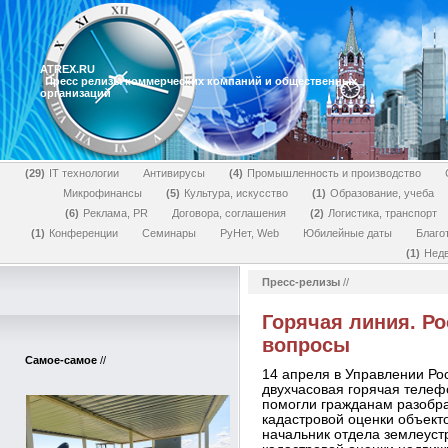
ATREX.RU
Пресс релизы коммерческих компаний и общественных
организаций
29
IT технологии
Антивирусы
4
Промышленность и производство
Микрофинансы
5
Культура, искусство
1
Образование, учеба
6
Реклама, PR
Договора, соглашения
2
Логистика, транспорт
1
Конференции
Семинары
РуНет, Web
Юбилейные даты
Благо
1
Нед
Пресс-релизы
//
Горячая линия. Ро
вопросы
Самое-самое
//
14 апреля в Управлении Ро
двухчасовая горячая теле
помогли гражданам разобра
кадастровой оценки объект
начальник отдела землеуст