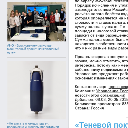
по адресу www.to45.rosreestr
Порядок исчисления и упла
законодательством Российс
расчёта налога берётся кад
которая определяется на на
стоимости и ставок налога,
сумму налога к уплате. Т.е.
площади и налоговой ставки
зависит от вида разрешенно
Сумма налога может быть м
находятся в собственности 
АНО «Вдохновение» запускает
что у них разные виды раз
масштабный проект «Инклюзивный
путь»
Проанализировав поступив
звонки, можно отметить, чт
интересна, потому как име
собственнику недвижимого
Управления продолжат раб
основных изменениях закон
Контактное лицо:
пресс-сек
Компания:
Управление Роср
новости этой организации)
Добавлен: 08:03, 20.05.201
Количество просмотров: 83
Страна:
Россия
«Теневой пок
«Не думать о каждом шаге»:
российские инженеры представили