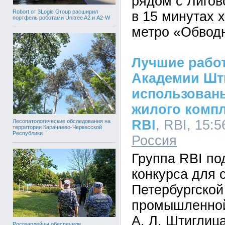
рядом с Лигов
Robort от 3Logic Group расширил
в 15 минутах 
портфель роботами Unitree A2 и A2-W
метро «Обвод
Лучшие рабо
Академии Шт
использован
жилого комп
RBI
, RBI, 15:5
Лесопатологические обследования на
территории Карачаево-Черкесской
Республики
Россия
Группа RBI по
конкурса для 
Петербургской
промышленной
А. Л. Штиглиц
Росгвардейцы обеспечили