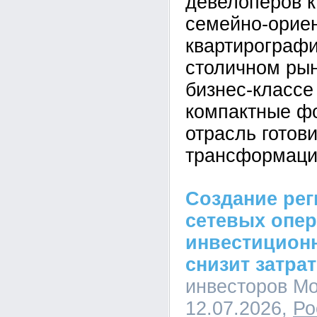
девелоперов к
семейно-орие
квартирографи
столичном рын
бизнес-класс
компактные ф
отрасль готови
трансформаци
Создание ре
сетевых опе
инвестицион
снизит затра
инвесторов Мо
12.07.2026,
Ро