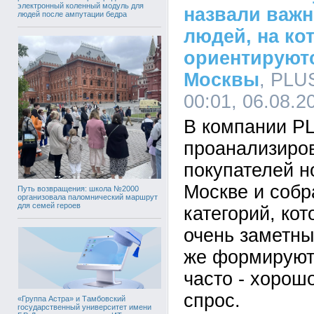
электронный коленный модуль для
назвали важн
людей после ампутации бедра
людей, на ко
ориентируют
Москвы
, PLU
00:01, 06.08.2
В компании P
проанализиро
покупателей н
Москве и собр
Путь возвращения: школа №2000
организовала паломнический маршрут
для семей героев
категорий, кот
очень заметны
же формируют
часто - хорош
спрос.
«Группа Астра» и Тамбовский
государственный университет имени