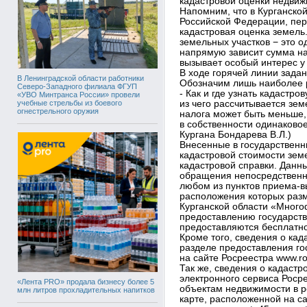
кадастровой оценки недвиж
Напомним, что в Курганской 
Российской Федерации, пер
кадастровая оценка земель
земельных участков − это о
напрямую зависит сумма на
вызывает особый интерес у 
В ходе горячей линии зада
В Ленинградской области работники
Обозначим лишь наиболее 
Северо-Западного филиала ФГУП
- Как и где узнать кадастро
«УВО Минтранса России» провели
учебные стрельбы из боевого
из чего рассчитывается зе
огнестрельного оружия
налога может быть меньше,
в собственности одинаковое
Кургана Бондарева В.Л.)
Внесенные в государственн
кадастровой стоимости зем
кадастровой справки. Данн
обращения непосредственно 
любом из пунктов приема-в
расположения которых разм
Курганской области «Мног
предоставлению государств
предоставляются бесплатно
Кроме того, сведения о кад
разделе предоставления го
на сайте Росреестра www.ros
Так же, сведения о кадаст
электронного сервиса Рос
«Лента PRO» продала бизнесу более 5
объектам недвижимости в р
млн литров прохладительных напитков
карте, расположенной на са