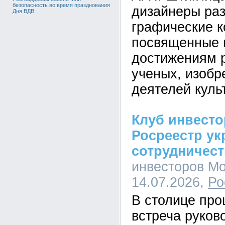
безопасность во время празднования
дизайнеры ра
Дня ВДВ
графические к
посвященные
достижениям 
ученых, изобр
деятелей куль
Клуб инвест
Росреестр ук
сотрудничес
инвесторов Мо
14.07.2026,
Ро
В столице пр
встреча руков