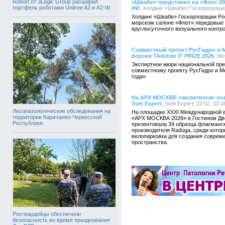
Robort от 3Logic Group расширил
«Швабе» представил на «Флот-2
портфель роботами Unitree A2 и A2-W
ИИ
, Холдинг «Швабе» Госкорпорация
Холдинг «Швабе» Госкорпорации Ро
морском салоне «Флот» передовые р
круглосуточного визуального контр
Совместный проект РусГидро и М
версии TAdviser IT PRIZE 2026
, Ме
Экспертное жюри национальной пре
совместному проекту РусГидро и М
года».
На АРХ МОСКВЕ «засветился» но
Svet Expert
, Svet Expert, 22:02, 03.
Лесопатологические обследования на
На площадке XXXI Международной в
территории Карачаево-Черкесской
«АРХ МОСКВА 2026» в Гостином Дво
Республики
презентовала 34 образца флагманск
производителя Raduga, среди котор
велопарковка для создания совреме
пространства.
Росгвардейцы обеспечили
безопасность во время празднования