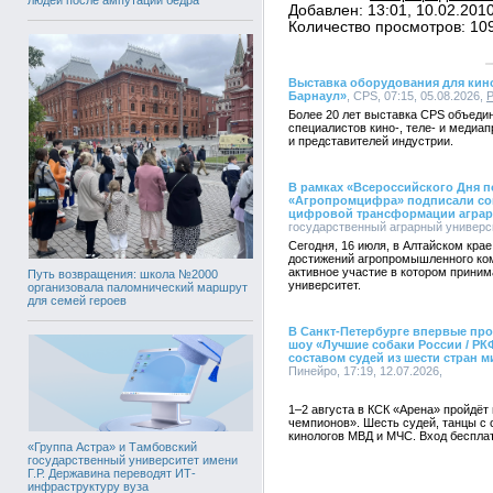
Добавлен: 13:01, 10.02.201
Количество просмотров: 10
Выставка оборудования для кин
Барнаул»
, CPS, 07:15, 05.08.2026,
Более 20 лет выставка CPS объеди
специалистов кино-, теле- и медиа
и представителей индустрии.
В рамках «Всероссийского Дня п
«Агропромцифра» подписали сог
цифровой трансформации аграр
государственный аграрный университ
Сегодня, 16 июля, в Алтайском кра
достижений агропромышленного ком
активное участие в котором прини
Путь возвращения: школа №2000
университет.
организовала паломнический маршрут
для семей героев
В Санкт-Петербурге впервые пр
шоу «Лучшие собаки России / Р
составом судей из шести стран м
Пинейро, 17:19, 12.07.2026,
1–2 августа в КСК «Арена» пройдёт
чемпионов». Шесть судей, танцы с 
кинологов МВД и МЧС. Вход бесплат
«Группа Астра» и Тамбовский
государственный университет имени
Г.Р. Державина переводят ИТ-
инфраструктуру вуза