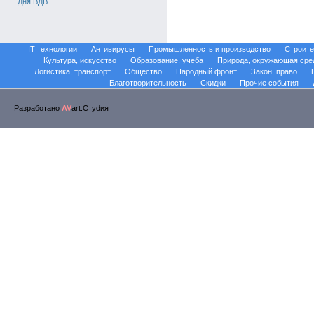
Дня ВДВ
IT технологии
Антивирусы
Промышленность и производство
Строите
Культура, искусство
Образование, учеба
Природа, окружающая сре
Логистика, транспорт
Общество
Народный фронт
Закон, право
Благотворительность
Скидки
Прочие события
Разработано
AV
art.Стуdия