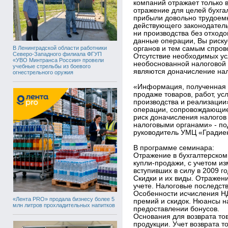
компаний отражает только 
отражение для целей бухга
прибыли довольно трудоемк
действующего законодательс
ни производства без отходов
данные операции, Вы риску
В Ленинградской области работники
органов и тем самым спров
Северо-Западного филиала ФГУП
Отсутствие необходимых ус
«УВО Минтранса России» провели
необоснованной налоговой 
учебные стрельбы из боевого
являются доначисление на
огнестрельного оружия
«Информация, полученная 
продаже товаров, работ, ус
производства и реализации»
операции, сопровождающие 
риск доначисления налогов
налоговыми органами» - по
руководитель УМЦ «Градие
В программе семинара:
Отражение в бухгалтерском
купли-продажи, с учетом из
вступивших в силу в 2009 го
Скидки и их виды. Отражен
учете. Налоговые последств
Особенности исчисления Н
«Лента PRO» продала бизнесу более 5
премий и скидок. Нюансы 
млн литров прохладительных напитков
предоставлении бонусов.
Основания для возврата тов
продукции. Учет возврата т