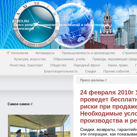
ATREX.RU
Пресс релизы коммерческих компаний и общественных
организаций
IT технологии
Антивирусы
Промышленность и производство
Строител
Культура, искусство
Образование, учеба
Природа, окружающая сред
Логистика, транспорт
Общество
Народный фронт
Закон, право
П
Благотворительность
Скидки
Прочие события
Пресс-релизы
//
24 февраля 2010г
проведет бесплат
Самое-самое
//
риски при продаже 
Необходимые усло
производства и р
Скидки, возвраты, гарантий
эти операции, как показыва