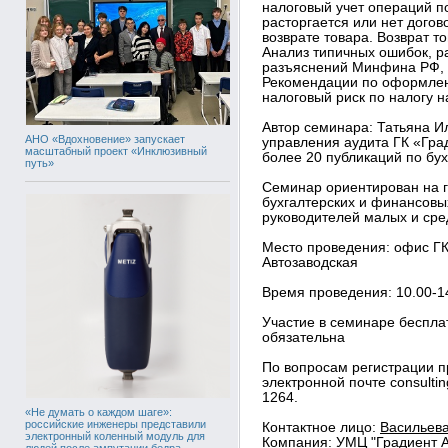
налоговый учет операций по
расторгается или нет дого
возврате товара. Возврат т
Анализ типичных ошибок, р
разъяснений Минфина РФ, н
Рекомендации по оформлен
налоговый риск по налогу 
Автор семинара: Татьяна И
АНО «Вдохновение» запускает
управления аудита ГК «Гра
масштабный проект «Инклюзивный
более 20 публикаций по бух
путь»
Семинар ориентирован на г
бухгалтерских и финансовы
руководителей малых и сре
Место проведения: офис ГК
Автозаводская
Время проведения: 10.00-1
Участие в семинаре беспла
обязательна
По вопросам регистрации п
электронной почте consulti
1264.
«Не думать о каждом шаге»:
российские инженеры представили
Контактное лицо:
Васильева
электронный коленный модуль для
Компания:
УМЦ "Градиент А
людей после ампутации бедра