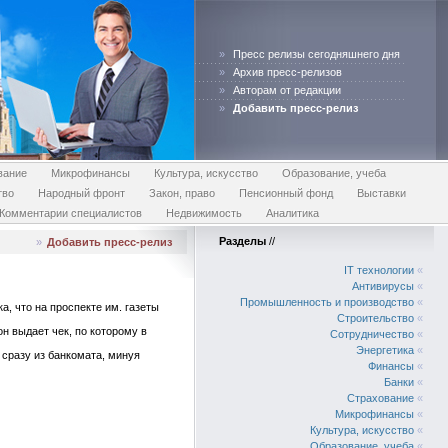
»
Пресс релизы сегодняшнего дня
»
Архив пресс-релизов
»
Авторам от редакции
»
Добавить пресс-релиз
вание
Микрофинансы
Культура, искусство
Образование, учеба
тво
Народный фронт
Закон, право
Пенсионный фонд
Выставки
Комментарии специалистов
Недвижимость
Аналитика
Разделы
//
»
Добавить пресс-релиз
IT технологии
«
Антивирусы
«
Промышленность и производство
«
, что на проспекте им. газеты
Строительство
«
н выдает чек, по которому в
Сотрудничество
«
Энергетика
«
 сразу из банкомата, минуя
Финансы
«
Банки
«
Страхование
«
Микрофинансы
«
Культура, искусство
«
Образование, учеба
«