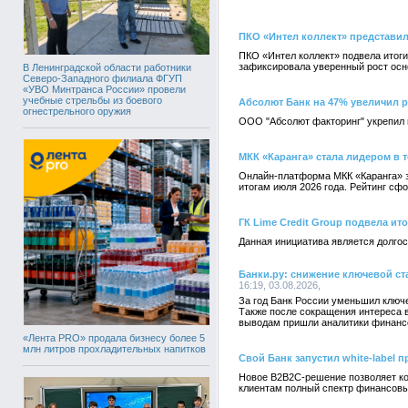
ПКО «Интел коллект» представил
ПКО «Интел коллект» подвела итоги
зафиксировала уверенный рост осн
В Ленинградской области работники
Северо-Западного филиала ФГУП
«УВО Минтранса России» провели
учебные стрельбы из боевого
Абсолют Банк на 47% увеличил 
огнестрельного оружия
ООО "Абсолют факторинг" укрепил п
МКК «Каранга» стала лидером в 
Онлайн-платформа МКК «Каранга» з
итогам июля 2026 года. Рейтинг с
ГК Lime Credit Group подвела ит
Данная инициатива является долго
Банки.ру: снижение ключевой с
16:19, 03.08.2026,
За год Банк России уменьшил ключе
Также после сокращения интереса в
выводам пришли аналитики финансо
«Лента PRO» продала бизнесу более 5
млн литров прохладительных напитков
Свой Банк запустил white-label 
Новое B2B2C-решение позволяет ко
клиентам полный спектр финансовы