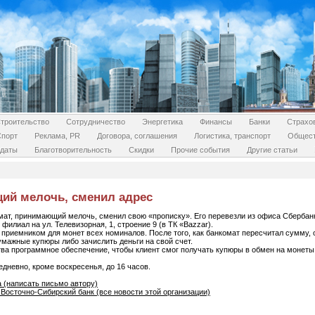
троительство
Сотрудничество
Энергетика
Финансы
Банки
Страхо
Спорт
Реклама, PR
Договора, соглашения
Логистика, транспорт
Общес
даты
Благотворительность
Скидки
Прочие события
Другие статьи
ий мелочь, сменил адрес
ат, принимающий мелочь, сменил свою «прописку». Его перевезли из офиса Сбербанка
 филиал на ул. Телевизорная, 1, строение 9 (в ТК «Bazzar).
риемником для монет всех номиналов. После того, как банкомат пересчитал сумму, о
мажные купюры либо зачислить деньги на свой счет.
тва программное обеспечение, чтобы клиент смог получать купюры в обмен на монеты
дневно, кроме воскресенья, до 16 часов.
 (написать письмо автору)
Восточно-Сибирский банк (все новости этой организации)