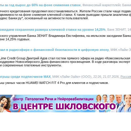
ты за год вырос до 60% на фоне снижения ставок
, Финансовый маркетплейс Банки.р
зничного кредитования продолжил восстанавливаться. Жители России стали чаще подава
недвижимости на фоне снижения ключевой ставки. К таким выводам пришли аналитики 
ндекс Банки.ру*, основанный на активности пользователей.
ожидаем сохранения размера ключевой ставки на уровне 14,25%
, Банк ЗЕНИТ, 14
ского управления Банка ЗЕНИТ Владимира Евстифеева, на июльском заседании Банк
вне 14,25% годовых.
казал в радиоэфире о финансовой безопасности в цифровую эпоху
, МФК «Лайм-За
Lime Credit Group Дмитрий Адов стал гостем прямого эфира на радио «Комсомольская
поддержке Новосибирского Дома финансового просвещения. В ходе разговора эксперт
 и современные платежные инструменты.
ыгрыш среди подписчиков MAX
, МФК «Лайм-Займ» (ООО), 22:26, 21.07.2026,
Росси
ш умных часов HUAWEI WATCH FIT 4 Pro для клиентов и подписчиков.