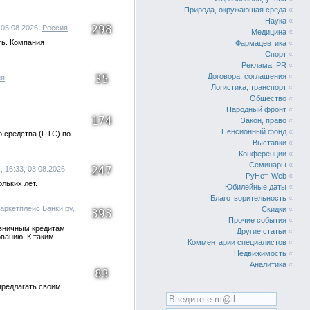
Природа, окружающая среда
«
Наука
«
298
 05.08.2026,
Россия
Медицина
«
ть. Компания
Фармацевтика
«
Спорт
«
Реклама, PR
«
Договора, соглашения
«
35
ия
Логистика, транспорт
«
Общество
«
Народный фронт
«
174
Закон, право
«
Пенсионный фонд
«
о средства (ПТС) по
Выставки
«
Конференции
«
Семинары
«
247
16:33, 03.08.2026,
РуНет, Web
«
льких лет.
Юбилейные даты
«
Благотворительность
«
аркетплейс Банки.ру,
Скидки
«
393
Прочие события
«
озничным кредитам.
Другие статьи
«
ованию. К таким
Комментарии специалистов
«
Недвижимость
«
Аналитика
«
83
предлагать своим