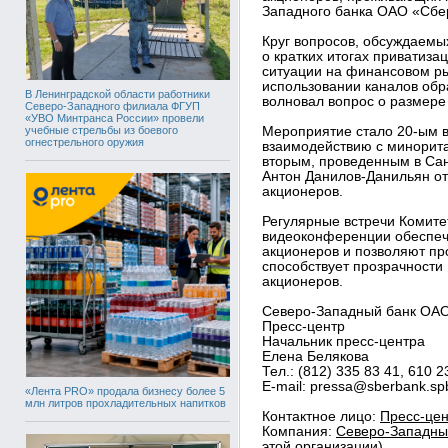
Западного банка ОАО «Сбе
Круг вопросов, обсуждаемы
о кратких итогах приватиза
ситуации на финансовом ры
использовании каналов обр
В Ленинградской области работники
волновал вопрос о размере
Северо-Западного филиала ФГУП
«УВО Минтранса России» провели
учебные стрельбы из боевого
Мероприятие стало 20-ым 
огнестрельного оружия
взаимодействию с минорит
вторым, проведенным в Сан
Антон Данилов-Данильян от
акционеров.
Регулярные встречи Комите
видеоконференции обеспеч
акционеров и позволяют про
способствует прозрачности 
акционеров.
Северо-Западный банк ОАО
Пресс-центр
Начальник пресс-центра
Елена Белякова
Тел.: (812) 335 83 41, 610 2
E-mail: pressa@sberbank.sp
«Лента PRO» продала бизнесу более 5
млн литров прохладительных напитков
Контактное лицо:
Пресс-цен
Компания:
Северо-Западный
этой организации)