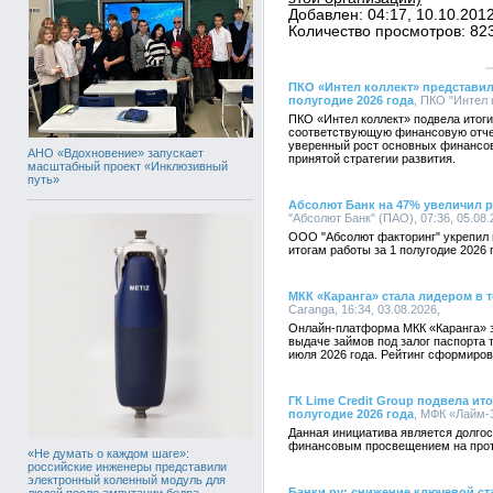
Добавлен: 04:17, 10.10.201
Количество просмотров: 82
ПКО «Интел коллект» представил
полугодие 2026 года
, ПКО "Интел 
ПКО «Интел коллект» подвела итоги
соответствующую финансовую отче
уверенный рост основных финансов
АНО «Вдохновение» запускает
принятой стратегии развития.
масштабный проект «Инклюзивный
путь»
Абсолют Банк на 47% увеличил 
"Абсолют Банк" (ПАО), 07:36, 05.08
ООО "Абсолют факторинг" укрепил 
итогам работы за 1 полугодие 2026 
МКК «Каранга» стала лидером в 
Caranga, 16:34, 03.08.2026,
Онлайн-платформа МКК «Каранга» 
выдаче займов под залог паспорта 
июля 2026 года. Рейтинг сформиро
ГК Lime Credit Group подвела ит
полугодие 2026 года
, МФК «Лайм-З
Данная инициатива является долгос
финансовым просвещением на протя
«Не думать о каждом шаге»:
российские инженеры представили
электронный коленный модуль для
Банки.ру: снижение ключевой ст
людей после ампутации бедра