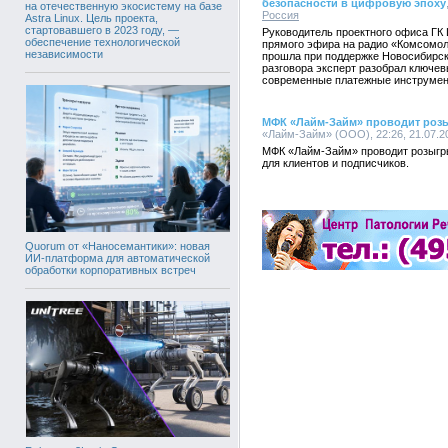
безопасности в цифровую эпоху
на отечественную экосистему на базе
Россия
Astra Linux. Цель проекта,
стартовавшего в 2023 году, —
Руководитель проектного офиса ГК 
обеспечение технологической
прямого эфира на радио «Комсомол
независимости
прошла при поддержке Новосибирск
разговора эксперт разобрал ключе
современные платежные инструмен
МФК «Лайм-Займ» проводит роз
«Лайм-Займ» (ООО), 22:26, 21.07.2
МФК «Лайм-Займ» проводит розыгр
для клиентов и подписчиков.
Quorum от «Наносемантики»: новая
ИИ-платформа для автоматической
обработки корпоративных встреч