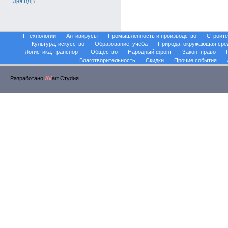
Дня ВДВ
IT технологии
Антивирусы
Промышленность и производство
Строите
Культура, искусство
Образование, учеба
Природа, окружающая сре
Логистика, транспорт
Общество
Народный фронт
Закон, право
Благотворительность
Скидки
Прочие события
Разработано
AV
art.Стуdия