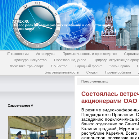
ATREX.RU
Пресс релизы коммерческих компаний и общественных
организаций
IT технологии
Антивирусы
Промышленность и производство
Строител
Культура, искусство
Образование, учеба
Природа, окружающая сред
Логистика, транспорт
Общество
Народный фронт
Закон, право
П
Благотворительность
Скидки
Прочие события
Пресс-релизы
//
Состоялась встре
акционерами ОАО 
Самое-самое
//
В режиме видеоконференции
Председателя Правления С
заседанию подключились в
банка: отделение по Санкт-
Калининградской, Мурманск
республике Карелия. Всего 
акционеров, проживающих н