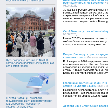
рефинансированию кредитов
, Ф
03.08.2026,
За год Банк России уменьшил ключе
вслед за ней начали снижаться ста
сокращения интереса в III–IV квар
интерес заемщиков к рефинансиров
финансового маркетплейса Банки.р
Свой Банк запустил white-label 
03.08.2026,
Новое B2B2C-решение позволяет ко
любого бизнеса с платежным конту
спектр финансовых продуктов под 
Индекс Банки.ру: спрос на креди
снижения ставок
, Финансовый марк
Путь возвращения: школа №2000
Во II квартале 2026 года рынок роз
организовала паломнический маршрут
восстанавливаться. Жители России 
для семей героев
автокредиты и кредиты под залог 
ставки. К таким выводам пришли а
Банки.ру, составив Индекс Банки.ру
Главный аналитик Банка ЗЕНИТ:
ставки на уровне 14,25%
, Банк ЗЕ
По мнению руководителя аналитич
Евстифеева, на июльском заседани
сохранится на уровне 14,25% годов
«Группа Астра» и Тамбовский
государственный университет имени
Г.Р. Державина переводят ИТ-
Эксперт Lime Credit Group расс
инфраструктуру вуза