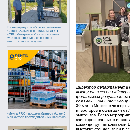
В Ленинградской области работники
Северо-Западного филиала ФГУП
«УВО Минтранса России» провели
учебные стрельбы из боевого
огнестрельного оружия
Директор департамента к
выступил в сессии «Откр
финансовых результатах и
команды Lime Credit Group
30 мая в Москве в четверт
инвесторов в облигации от
«Лента PRO» продала бизнесу более 5
эмитентов. Всего мероприят
млн литров прохладительных напитков
заинтересованных в инвест
команда группы компаний Li
выставке стендов, так и в 