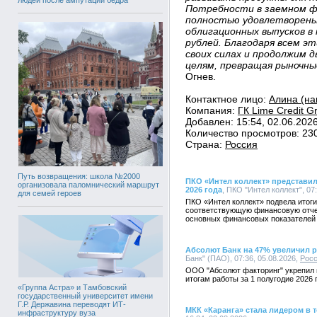
Потребности в заемном ф
полностью удовлетворены
облигационных выпусков в
рублей. Благодаря всем э
своих силах и продолжим 
целям, превращая рыночны
Огнев.
Контактное лицо:
Алина (на
Компания:
ГК Lime Credit G
Добавлен: 15:54, 02.06.202
Количество просмотров: 23
Страна:
Россия
Путь возвращения: школа №2000
ПКО «Интел коллект» представил
организовала паломнический маршрут
2026 года
, ПКО "Интел коллект", 07
для семей героев
ПКО «Интел коллект» подвела итоги
соответствующую финансовую отче
основных финансовых показателей в
Абсолют Банк на 47% увеличил 
Банк" (ПАО), 07:36, 05.08.2026,
Рос
ООО "Абсолют факторинг" укрепил 
итогам работы за 1 полугодие 2026 
«Группа Астра» и Тамбовский
государственный университет имени
Г.Р. Державина переводят ИТ-
МКК «Каранга» стала лидером в 
инфраструктуру вуза