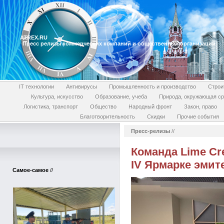
ATREX.RU
Пресс релизы коммерческих компаний и общественных организаций
IT технологии
Антивирусы
Промышленность и производство
Строи
Культура, искусство
Образование, учеба
Природа, окружающая с
Логистика, транспорт
Общество
Народный фронт
Закон, право
Благотворительность
Скидки
Прочие события
Пресс-релизы
//
Команда Lime Cr
IV Ярмарке эмит
Самое-самое
//