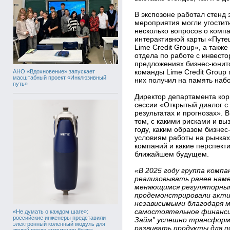
В экспозоне работал стенд 
мероприятия могли угостит
несколько вопросов о комп
интерактивной карты «Путе
Lime Credit Group», а такж
отдела по работе с инвест
предложениях бизнес-юнито
команды Lime Credit Group 
АНО «Вдохновение» запускает
масштабный проект «Инклюзивный
них получил на память наб
путь»
Директор департамента кор
сессии «Открытый диалог с
результатах и прогнозах». 
том, с какими рисками и в
году, каким образом бизне
условиям работы на рынках,
компаний и какие перспекти
ближайшем будущем.
«В 2025 году группа компа
реализовывать ранее наме
меняющимся регуляторным
продемонстрировали акти
независимыми благодаря 
самостоятельное финанси
«Не думать о каждом шаге»:
российские инженеры представили
Займ” успешно трансформ
электронный коленный модуль для
развивать продукты для п
людей после ампутации бедра