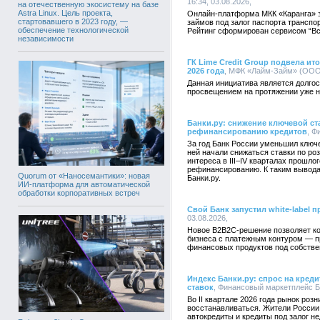
16:34, 03.08.2026,
на отечественную экосистему на базе
Astra Linux. Цель проекта,
Онлайн-платформа МКК «Каранга» 
стартовавшего в 2023 году, —
займов под залог паспорта транспор
обеспечение технологической
Рейтинг сформирован сервисом “В
независимости
ГК Lime Credit Group подвела и
2026 года
, МФК «Лайм-Займ» (ООО),
Данная инициатива является долго
просвещением на протяжении уже н
Банки.ру: снижение ключевой ст
рефинансированию кредитов
, Ф
За год Банк России уменьшил ключе
ней начали снижаться ставки по р
интереса в III–IV кварталах прошло
рефинансированию. К таким вывод
Quorum от «Наносемантики»: новая
Банки.ру.
ИИ-платформа для автоматической
обработки корпоративных встреч
Свой Банк запустил white-label 
03.08.2026,
Новое B2B2C-решение позволяет ко
бизнеса с платежным контуром — п
финансовых продуктов под собств
Индекс Банки.ру: спрос на кред
ставок
, Финансовый маркетплейс Бан
Во II квартале 2026 года рынок роз
восстанавливаться. Жители России 
автокредиты и кредиты под залог н