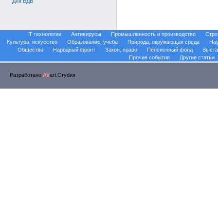
Дня ВДВ
IT технологии
Антивирусы
Промышленность и производство
Стро
Культура, искусство
Образование, учеба
Природа, окружающая среда
На
Общество
Народный фронт
Закон, право
Пенсионный фонд
Выста
Прочие события
Другие статьи
Разработано
AV
art.Стуdия