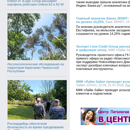
Robort от 3Logic Group расширил
таким выводам пришли аналитики ф
портфель роботами Unitree A2 и A2-W
Индекс Банки.ру*, основанный на а
Главный аналитик Банка ЗЕНИТ:
на уровне 14,25%
, Банк ЗЕНИТ, 14:
По мнению руководителя аналитич
Евстифеева, на июльском заседани
сохранится на уровне 14,25% годов
Эксперт Lime Credit Group расс
в цифровую эпоху
, МФК «Лайм-За
Руководитель проектного офиса ГК 
прямого эфира на радио «Комсомол
при поддержке Новосибирского Дом
Лесопатологические обследования на
эксперт разобрал ключевые вопрос
территории Карачаево-Черкесской
платежные инструменты.
Республики
МФК «Лайм-Займ» проводит роз
Займ» (ООО), 22:26, 21.07.2026,
Ро
МФК «Лайм-Займ» проводит розыгр
клиентов и подписчиков.
Росгвардейцы обеспечили
безопасность во время празднования