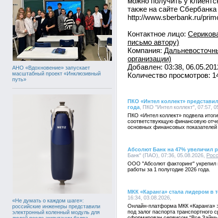
можно получить у клиентс
также на сайте Сбербанка
http://www.sberbank.ru/primo
Контактное лицо:
Серикова
письмо автору)
Компания:
Дальневосточны
организации)
Добавлен: 03:38, 06.05.201
АНО «Вдохновение» запускает
масштабный проект «Инклюзивный
Количество просмотров: 1
путь»
ПКО «Интел коллект» представил
года
, ПКО "Интел коллект", 07:57, 0
ПКО «Интел коллект» подвела итоги
соответствующую финансовую отче
основных финансовых показателей в
Абсолют Банк на 47% увеличил 
Банк" (ПАО), 07:36, 05.08.2026,
Рос
ООО "Абсолют факторинг" укрепил 
работы за 1 полугодие 2026 года.
МКК «Каранга» стала лидером в 
16:34, 03.08.2026,
«Не думать о каждом шаге»:
Онлайн-платформа МКК «Каранга» з
российские инженеры представили
под залог паспорта транспортного с
электронный коленный модуль для
сформирован сервисом “Все Займы
людей после ампутации бедра