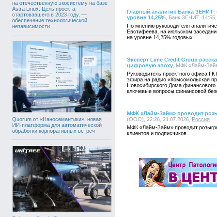
на отечественную экосистему на базе
Astra Linux. Цель проекта,
Главный аналитик Банка ЗЕНИТ: 
стартовавшего в 2023 году, —
уровне 14,25%
, Банк ЗЕНИТ, 14:55,
обеспечение технологической
По мнению руководителя аналитич
независимости
Евстифеева, на июльском заседани
на уровне 14,25% годовых.
Эксперт Lime Credit Group расс
цифровую эпоху
, МФК «Лайм-Займ
Руководитель проектного офиса ГК 
эфира на радио «Комсомольская пр
Новосибирского Дома финансового 
ключевые вопросы финансовой без
МФК «Лайм-Займ» проводит роз
(ООО), 22:26, 21.07.2026,
Россия
Quorum от «Наносемантики»: новая
ИИ-платформа для автоматической
МФК «Лайм-Займ» проводит розыгр
обработки корпоративных встреч
клиентов и подписчиков.