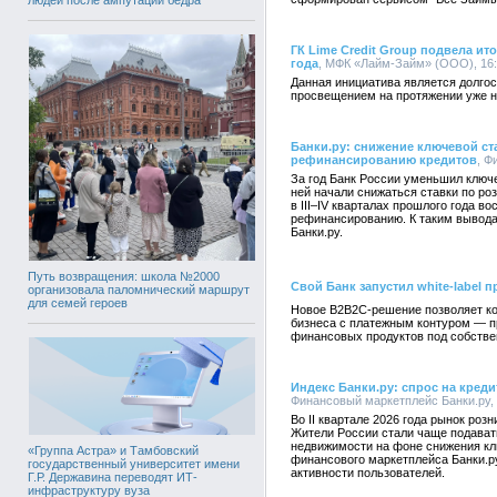
ГК Lime Credit Group подвела ит
года
, МФК «Лайм-Займ» (ООО), 16:3
Данная инициатива является долго
просвещением на протяжении уже н
Банки.ру: снижение ключевой ст
рефинансированию кредитов
, Ф
За год Банк России уменьшил ключе
ней начали снижаться ставки по ро
в III–IV кварталах прошлого года в
рефинансированию. К таким вывод
Банки.ру.
Путь возвращения: школа №2000
Свой Банк запустил white-label 
организовала паломнический маршрут
для семей героев
Новое B2B2C-решение позволяет ко
бизнеса с платежным контуром — п
финансовых продуктов под собств
Индекс Банки.ру: спрос на креди
Финансовый маркетплейс Банки.ру, 1
Во II квартале 2026 года рынок роз
Жители России стали чаще подавать
недвижимости на фоне снижения кл
«Группа Астра» и Тамбовский
финансового маркетплейса Банки.ру
государственный университет имени
активности пользователей.
Г.Р. Державина переводят ИТ-
инфраструктуру вуза