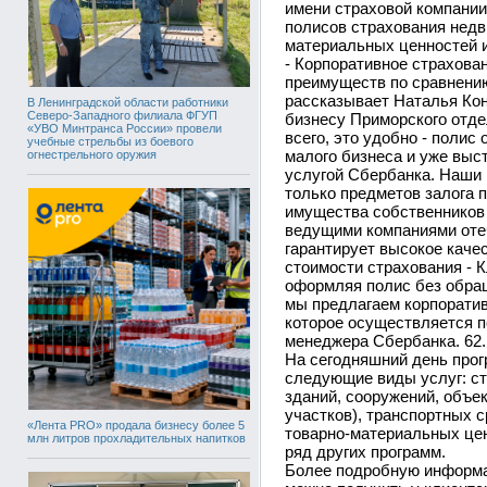
имени страховой компании
полисов страхования недв
материальных ценностей и 
- Корпоративное страхова
преимуществ по сравнени
рассказывает Наталья Ко
В Ленинградской области работники
Северо-Западного филиала ФГУП
бизнесу Приморского отде
«УВО Минтранса России» провели
всего, это удобно - поли
учебные стрельбы из боевого
малого бизнеса и уже выс
огнестрельного оружия
услугой Сбербанка. Наши
только предметов залога п
имущества собственников 
ведущими компаниями отеч
гарантирует высокое каче
стоимости страхования - К
оформляя полис без обращ
мы предлагаем корпорати
которое осуществляется по
менеджера Сбербанка. 62.
На сегодняшний день прог
следующие виды услуг: с
зданий, сооружений, объе
участков), транспортных с
«Лента PRO» продала бизнесу более 5
товарно-материальных цен
млн литров прохладительных напитков
ряд других программ.
Более подробную информа