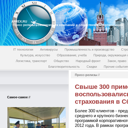
ATREX.RU
Пресс релизы коммерческих компаний и общественных организаций
IT технологии
Антивирусы
Промышленность и производство
Стро
Культура, искусство
Образование, учеба
Природа, окружающая 
Логистика, транспорт
Общество
Народный фронт
Закон, право
Благотворительность
Скидки
Прочие события
Пресс-релизы
//
Cвыше 300 прим
воспользовались
Самое-самое
//
страхования в C
Более 300 клиентов - пре
среднего и крупного бизн
программой корпоративног
2012 года. В рамках прогр