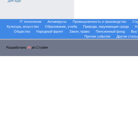
Дня ВДВ
IT технологии
Антивирусы
Промышленность и производство
Стр
Культура, искусство
Образование, учеба
Природа, окружающая среда
Н
Общество
Народный фронт
Закон, право
Пенсионный фонд
Выс
Прочие события
Другие стать
Разработано
AV
art.Стуdия