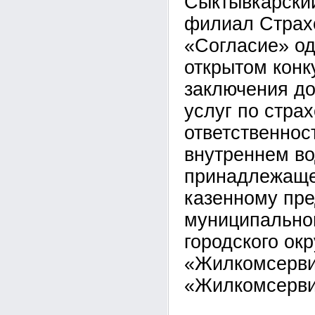
Сыктывкарски
филиал Страх
«Согласие» од
открытом конк
заключения до
услуг по стра
ответственнос
внутреннем во
принадлежащ
казенному пр
муниципально
городского ок
«Жилкомсерви
«Жилкомсерви