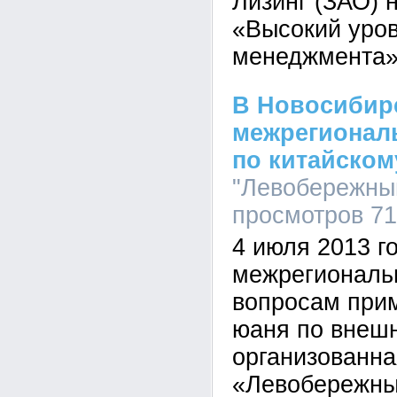
Лизинг (ЗАО) 
«Высокий уров
менеджмента»
В Новосибир
межрегионал
по китайско
"Левобережный
просмотров 7
4 июля 2013 г
межрегиональ
вопросам прим
юаня по внешн
организованн
«Левобережны