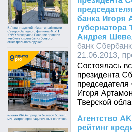
президента С
председателя
банка Игоря 
губернатора 
В Ленинградской области работники
Северо-Западного филиала ФГУП
Андрея Шеве
«УВО Минтранса России» провели
учебные стрельбы из боевого
огнестрельного оружия
банк Сбербанк
21.06.2013, п
Состоялась вс
президента Сб
председателя 
Игоря Артамон
Тверской обл
«Лента PRO» продала бизнесу более 5
Агентство A
млн литров прохладительных напитков
рейтинг кред