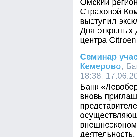
Омский регио
Страховой Ко
выступил экс
Дня открытых 
центра Citroen
Семинар уча
Кемерово
, Б
18:38, 17.06.2
Банк «Левобер
вновь приглаш
представителе
осуществляю
внешнеэконом
деятельность.