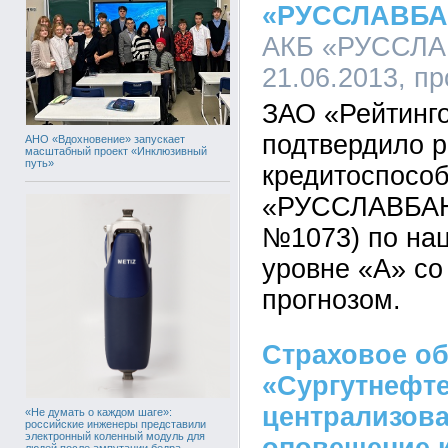
«РУССЛАВБАН
АКБ «РУССЛАВ
21.06.2013, п
ЗАО «Рейтинг
подтвердило р
АНО «Вдохновение» запускает
масштабный проект «Инклюзивный
путь»
кредитоспосо
«РУССЛАВБАНК
№1073) по на
уровне «А» со
прогнозом.
Страховое о
«Сургутнефте
централизов
«Не думать о каждом шаге»:
российские инженеры представили
электронный коленный модуль для
людей после ампутации бедра