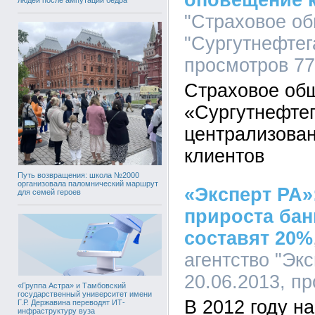
оповещение 
"Страховое о
"Сургутнефтега
просмотров 7
Страховое об
«Сургутнефтег
централизова
клиентов
Путь возвращения: школа №2000
организовала паломнический маршрут
«Эксперт РА»
для семей героев
прироста бан
составят 20%
агентство "Экс
20.06.2013, п
«Группа Астра» и Тамбовский
государственный университет имени
В 2012 году н
Г.Р. Державина переводят ИТ-
инфраструктуру вуза