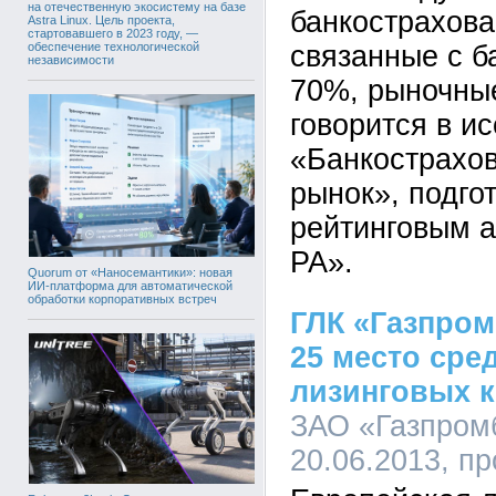
на отечественную экосистему на базе
банкострахова
Astra Linux. Цель проекта,
стартовавшего в 2023 году, —
обеспечение технологической
связанные с б
независимости
70%, рыночны
говорится в и
«Банкострахов
рынок», подго
рейтинговым а
РА».
Quorum от «Наносемантики»: новая
ИИ-платформа для автоматической
обработки корпоративных встреч
ГЛК «Газпром
25 место сре
лизинговых 
ЗАО «Газпромб
20.06.2013, п