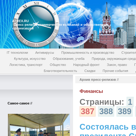
ATREX.RU
Пресс релизы коммерческих компаний и общественных
организаций
IT технологии
Антивирусы
Промышленность и производство
Строител
Культура, искусство
Образование, учеба
Природа, окружающая сред
Логистика, транспорт
Общество
Народный фронт
Закон, право
П
Благотворительность
Скидки
Прочие события
Архив пресс-релизов
//
Финансы
Страницы:
1
Самое-самое
//
387
388
389
Состоялась в