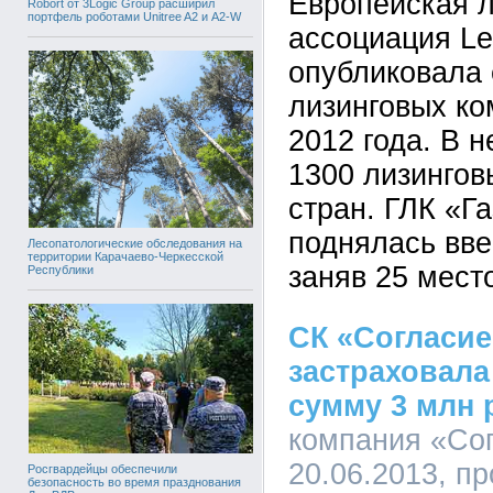
Европейская л
Robort от 3Logic Group расширил
портфель роботами Unitree A2 и A2-W
ассоциация Le
опубликовала 
лизинговых ко
2012 года. В 
1300 лизингов
стран. ГЛК «Г
поднялась вве
Лесопатологические обследования на
территории Карачаево-Черкесской
заняв 25 мест
Республики
СК «Согласие
застраховала
сумму 3 млн 
компания «Сог
20.06.2013, п
Росгвардейцы обеспечили
безопасность во время празднования