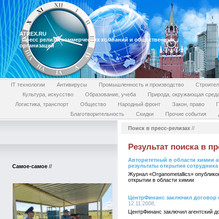
ATREX.RU
Пресс релизы коммерческих компаний и общественных
организаций
IT технологии
Антивирусы
Промышленность и производство
Строител
Культура, искусство
Образование, учеба
Природа, окружающая сред
Логистика, транспорт
Общество
Народный фронт
Закон, право
П
Благотворительность
Скидки
Прочие события
Поиск в пресс-релизах
//
Результат поиска в пр
Авторитетный в области химии 
результаты открытия сотрудника
Самое-самое
//
Журнал «Organometallics» опублик
открытии в области химии
ЦентрФинанс заключил договор 
12.11.2008,
ЦентрФинанс заключил агентский до