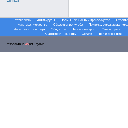
Дня ВДВ
IT технологии
Антивирусы
Промышленность и производство
Строите
Культура, искусство
Образование, учеба
Природа, окружающая сре
Логистика, транспорт
Общество
Народный фронт
Закон, право
Благотворительность
Скидки
Прочие события
Разработано
AV
art.Стуdия