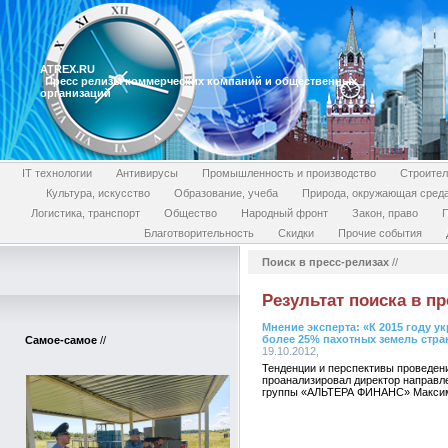
ATREX.RU
Пресс релизы коммерческих компаний и общественных
организаций
IT технологии
Антивирусы
Промышленность и производство
Строител
Культура, искусство
Образование, учеба
Природа, окружающая сред
Логистика, транспорт
Общество
Народный фронт
Закон, право
П
Благотворительность
Скидки
Прочие события
Поиск в пресс-релизах
//
Результат поиска в пр
Мнение эксперта: «К 2015 году 
более 25% пахотных земель стр
Самое-самое
//
19.10.2012,
Тенденции и перспективы проведен
проанализировал директор направл
группы «АЛЬТЕРА ФИНАНС» Макси