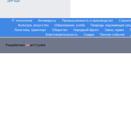
Дня ВДВ
IT технологии
Антивирусы
Промышленность и производство
Строите
Культура, искусство
Образование, учеба
Природа, окружающая сре
Логистика, транспорт
Общество
Народный фронт
Закон, право
Благотворительность
Скидки
Прочие события
Разработано
AV
art.Стуdия