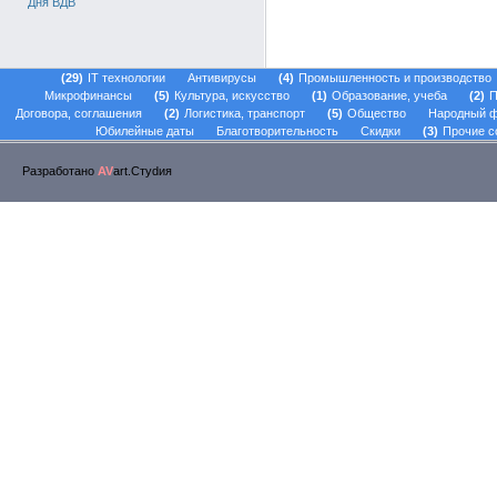
Дня ВДВ
29
IT технологии
Антивирусы
4
Промышленность и производство
Микрофинансы
5
Культура, искусство
1
Образование, учеба
2
П
Договора, соглашения
2
Логистика, транспорт
5
Общество
Народный 
Юбилейные даты
Благотворительность
Скидки
3
Прочие с
Разработано
AV
art.Стуdия