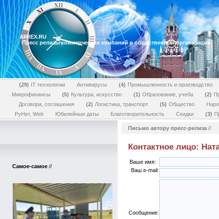
ATREX.RU
Пресс релизы коммерческих компаний и общественных организаций
29
IT технологии
Антивирусы
4
Промышленность и производство
Микрофинансы
5
Культура, искусство
1
Образование, учеба
2
П
Договора, соглашения
2
Логистика, транспорт
5
Общество
Наро
РуНет, Web
Юбилейные даты
Благотворительность
Скидки
3
П
Письмо автору пресс-релиза
//
Контактное лицо: Нат
Ваше имя:
Самое-самое
//
Ваш e-mail:
Сообщение: