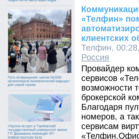
Коммуникаци
«Телфин» по
автоматизир
клиентских 
Телфин, 00:28,
Россия
Провайдер ко
сервисов «Те
Путь возвращения: школа №2000
организовала паломнический маршрут
для семей героев
возможности т
брокерской ко
Благодаря пу
номеров, а та
сервисам вир
«Группа Астра» и Тамбовский
государственный университет имени
«Телфин.Офис»
Г.Р. Державина переводят ИТ-
инфраструктуру вуза