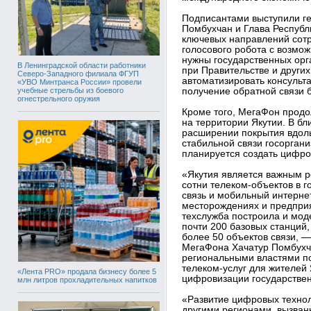
Подписантами выступили г
Помбухчан и Глава Республ
ключевых направлений сотр
голосового робота с возмо
нужны государственных орг
В Ленинградской области работники
при Правительстве и други
Северо-Западного филиала ФГУП
автоматизировать консульт
«УВО Минтранса России» провели
учебные стрельбы из боевого
получение обратной связи 
огнестрельного оружия
Кроме того, МегаФон продо
на территории Якутии. В б
расширении покрытия вдоль
стабильной связи госоргани
планируется создать цифро
«Якутия является важным 
сотни телеком‑объектов в 
связь и мобильный интерне
месторождениях и предприя
техслужба построила и мод
почти 200 базовых станций,
более 50 объектов связи, 
МегаФона Хачатур Помбухча
региональными властями по
телеком‑услуг для жителей 
«Лента PRO» продала бизнесу более 5
цифровизации государстве
млн литров прохладительных напитков
«Развитие цифровых технол
другими регионами, вызван