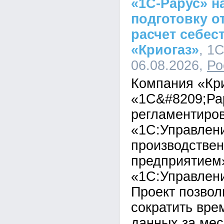
«1С-Рарус» н
подготовку о
расчет себес
«Криогаз»
, 1
06.08.2026,
Ро
Компания «Кр
«1С&#8209;Ра
регламентиров
«1С:Управлен
производстве
предприятием
«1С:Управлени
Проект позвол
сократить вре
данных за мес