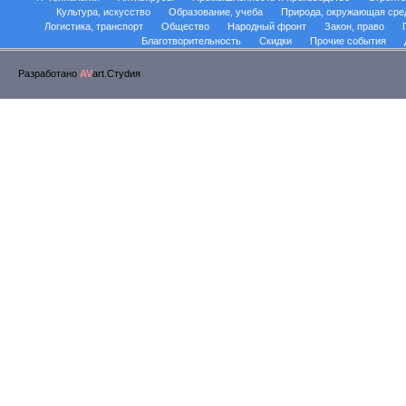
Культура, искусство
Образование, учеба
Природа, окружающая сре
Логистика, транспорт
Общество
Народный фронт
Закон, право
Благотворительность
Скидки
Прочие события
Разработано
AV
art.Стуdия