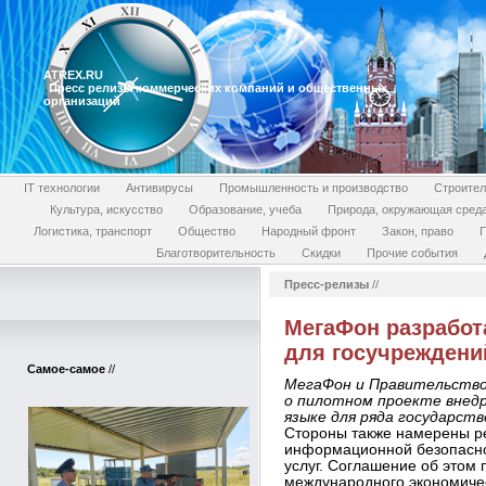
ATREX.RU
Пресс релизы коммерческих компаний и общественных
организаций
IT технологии
Антивирусы
Промышленность и производство
Строител
Культура, искусство
Образование, учеба
Природа, окружающая сред
Логистика, транспорт
Общество
Народный фронт
Закон, право
П
Благотворительность
Скидки
Прочие события
Пресс-релизы
//
МегаФон разработ
для госучреждени
Самое-самое
//
МегаФон и Правительство 
о пилотном проекте внедр
языке для ряда государст
Стороны также намерены ре
информационной безопасно
услуг. Соглашение об этом
международного экономиче