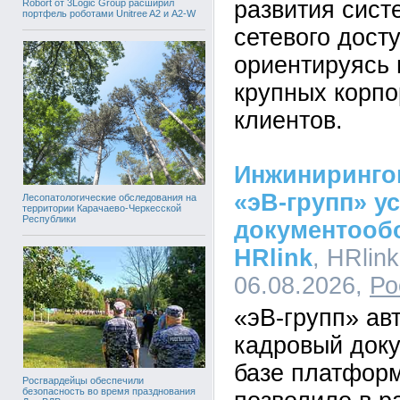
развития сист
Robort от 3Logic Group расширил
портфель роботами Unitree A2 и A2-W
сетевого дост
ориентируясь 
крупных корп
клиентов.
Инжиниринго
«эВ-групп» у
Лесопатологические обследования на
территории Карачаево-Черкесской
Республики
документооб
HRlink
, HRlink
06.08.2026,
Ро
«эВ-групп» ав
кадровый док
базе платформ
Росгвардейцы обеспечили
безопасность во время празднования