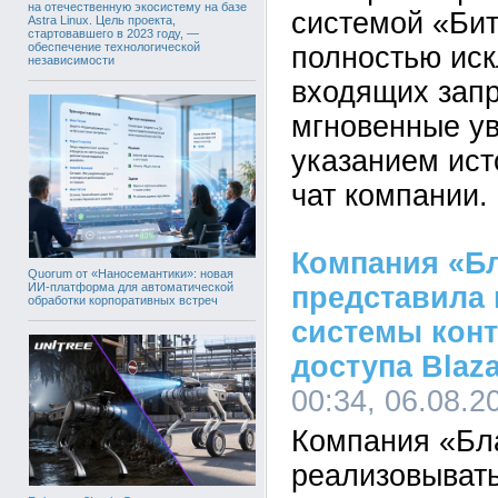
на отечественную экосистему на базе
системой «Бит
Astra Linux. Цель проекта,
стартовавшего в 2023 году, —
обеспечение технологической
полностью ис
независимости
входящих запр
мгновенные у
указанием ист
чат компании.
Компания «Б
Quorum от «Наносемантики»: новая
ИИ-платформа для автоматической
представила
обработки корпоративных встреч
системы конт
доступа Blaza
00:34, 06.08.2
Компания «Бл
реализовывать