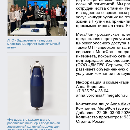
сложной логистикой. Мы ра
сотрудничества с такими т
и внедрение современных 
услуг, конкурирующих на от
жизни в Якутии на принцип
прокомментировал глава Як
МегаФон - российская тел
предоставляющая услуги м
АНО «Вдохновение» запускает
широкополосного доступа в
масштабный проект «Инклюзивный
также OTT-видеоконтента, 
путь»
сервисов. МегаФон – опера
интернета, покрытию сети и
подтверждают исследовани
(ООО «ДМТЕЛ-Сервис», ОО
развивает объединенную с 
услугами компании пользую
Информация и комментари
Анна Воронина
+7 925 794 28 04
anna.voronina@megafon.ru
Контактное лицо:
Anna Alek
Компания:
МегаФон (все но
Добавлен: 22:05, 03.06.202
Количество просмотров: 93
«Не думать о каждом шаге»:
Страна:
Россия
российские инженеры представили
электронный коленный модуль для
людей после ампутации бедра