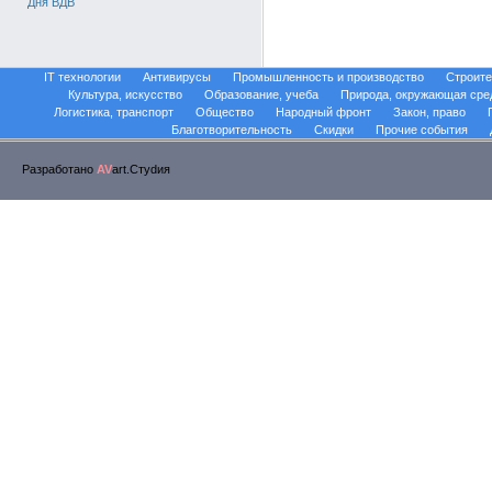
Дня ВДВ
IT технологии
Антивирусы
Промышленность и производство
Строите
Культура, искусство
Образование, учеба
Природа, окружающая сре
Логистика, транспорт
Общество
Народный фронт
Закон, право
Благотворительность
Скидки
Прочие события
Разработано
AV
art.Стуdия