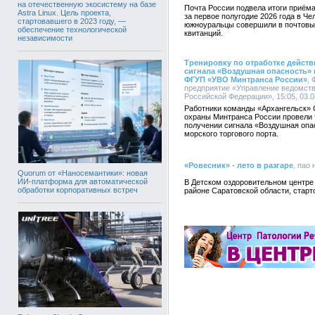
на отечественную экосистему на базе
Почта России подвела итоги приём
Astra Linux. Цель проекта,
за первое полугодие 2026 года в Ч
стартовавшего в 2023 году, —
южноуральцы совершили в почтовых
обеспечение технологической
квитанций.
независимости
Тренировку по отработке дейст
сигнала «Воздушная опасность»
ФГУП «УВО Минтранса России»
,
предприятие «Управление ведомств
Российской Федерации», 15:05, 03.0
Работники команды «Архангельск»
охраны Минтранса России провели т
получении сигнала «Воздушная опа
морского торгового порта.
«Ровесник» - лето в разгаре
, пао 
Quorum от «Наносемантики»: новая
ИИ-платформа для автоматической
В Детском оздоровительном центре
обработки корпоративных встреч
районе Саратовской области, старт