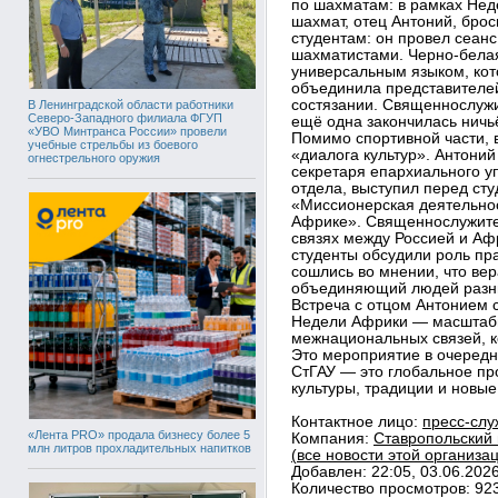
по шахматам: в рамках Не
шахмат, отец Антоний, бро
студентам: он провел сеан
шахматистами. Черно-белая
универсальным языком, кот
объединила представителей
состязании. Священнослужи
В Ленинградской области работники
Северо-Западного филиала ФГУП
ещё одна закончилась ничь
«УВО Минтранса России» провели
Помимо спортивной части, 
учебные стрельбы из боевого
«диалога культур». Антони
огнестрельного оружия
секретаря епархиального у
отдела, выступил перед сту
«Миссионерская деятельнос
Африке». Священнослужите
связях между Россией и Аф
студенты обсудили роль пр
сошлись во мнении, что ве
объединяющий людей разн
Встреча с отцом Антонием 
Недели Африки — масштабн
межнациональных связей, к
Это мероприятие в очередно
СтГАУ — это глобальное пр
культуры, традиции и новые
Контактное лицо:
пресс-слу
«Лента PRO» продала бизнесу более 5
Компания:
Ставропольский 
млн литров прохладительных напитков
(все новости этой организа
Добавлен: 22:05, 03.06.202
Количество просмотров: 92