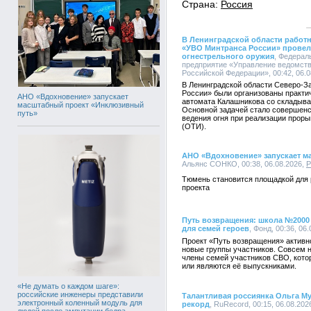
Страна:
Россия
В Ленинградской области работ
«УВО Минтранса России» провел
огнестрельного оружия
, Федерал
предприятие «Управление ведомств
Российской Федерации», 00:42, 06.0
В Ленинградской области Северо-
России» были организованы практи
АНО «Вдохновение» запускает
автомата Калашникова со складыв
масштабный проект «Инклюзивный
Основной задачей стало совершен
путь»
ведения огня при реализации прор
(ОТИ).
АНО «Вдохновение» запускает м
Альянс СОНКО, 00:38, 06.08.2026,
Р
Тюмень становится площадкой для 
проекта
Путь возвращения: школа №2000
для семей героев
, Фонд, 00:36, 06.
Проект «Путь возвращения» активн
новые группы участников. Совсем
члены семей участников СВО, кото
или являются её выпускниками.
«Не думать о каждом шаге»:
российские инженеры представили
Талантливая россиянка Ольга Му
электронный коленный модуль для
рекорд
, RuRecord, 00:15, 06.08.202
людей после ампутации бедра