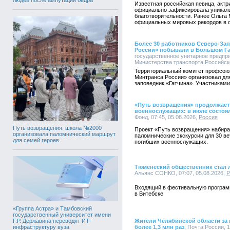
Известная российская певица, актр
официально зафиксировала уникаль
благотворительности. Ранее Ольга
официальных мировых рекордов в о
Более 30 работников Северо-За
России» побывали в Большом Г
государственное унитарное предпр
Министерства транспорта Российско
Территориальный комитет профсою
Минтранса России» организовал для
заповедник «Гатчина». Участниками
«Путь возвращения» продолжает
военнослужащих: в июле состоя
Фонд, 07:45, 05.08.2026,
Россия
Путь возвращения: школа №2000
Проект «Путь возвращения» набира
организовала паломнический маршрут
паломнические экскурсии для 30 ве
для семей героев
погибших военнослужащих.
Тюменеский общественник стал 
Альянс СОНКО, 07:07, 05.08.2026,
Р
Входящий в фестивальную программ
в Витебске
«Группа Астра» и Тамбовский
государственный университет имени
Г.Р. Державина переводят ИТ-
Жители Челябинской области за 
инфраструктуру вуза
более 1,3 млн раз
, Почта России, 1