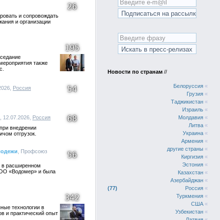
26
ировать и сопровождать
жания и организации
195
аседание
 мероприятия также
с.
Новости по странам
//
Белоруссия
«
54
2026,
Россия
Грузия
«
Таджикистан
«
Израиль
«
68
8, 12.07.2026,
Россия
Молдавия
«
Литва
«
 при внедрении
Украина
«
ичом отгрузок.
Армения
«
другие страны
«
лодежи
, Профсоюз
56
Киргизия
«
Эстония
«
е в расширенном
ООО «Водомер» и была
Казахстан
«
Азербайджан
«
77
Россия
«
342
Туркмения
«
США
«
ные технологии в
Узбекистан
«
в и практический опыт
Латвия
«