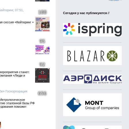
ейтеринг, 07:51,
188
Сегодня у нас публикуются
//
я сессия «Кейтеринг +
95
92
мероприятия станет:
компания «Люди и
бе» Госкорпорация
656
«Метрологическое
итие эталонной базы РФ
рудования поможет