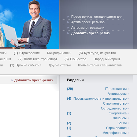
»
Пресс релизы сегодняшнего дня
»
Архив пресс-релизов
»
Авторам от редакции
»
Добавить пресс-релиз
анки
1
Страхование
Микрофинансы
5
Культура, искусство
лашения
2
Логистика, транспорт
5
Общество
Народный фронт
ки
3
Прочие события
Другие статьи
Комментарии специалистов
Разделы
//
»
Добавить пресс-релиз
29
IT технологии
«
Антивирусы
«
4
Промышленность и производство
«
Строительство
«
Сотрудничество
«
1
Энергетика
«
Финансы
«
2
Банки
«
1
Страхование
«
Микрофинансы
«