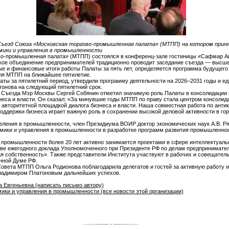
X Съезд Союза «Московская торгово-промышленная палата» (МТПП) на котором прин
мики и управления в промышленности
во-промышленная палата» (МТПП) состоялся в конференц-зале гостиницы «Сафмар Ав
ское объединение предпринимателей традиционно проводит заседание съезда — высшег
е и финансовые итоги работы Палаты за пять лет, определяется программа будущего 
оля МТПП на ближайшее пятилетие.
аты за пятилетний период, утвердили программу деятельности на 2026–2031 годы и е
онова на следующий пятилетний срок.
ям Съезда Мэр Москвы Сергей Собянин отметил значимую роль Палаты в консолидации
неса и власти. Он сказал: «За минувшие годы МТПП по праву стала центром консолид
авторитетной площадкой диалога бизнеса и власти. Наша совместная работа по антик
оддержки бизнеса играет важную роль в сохранении высокой деловой активности в го
авления в промышленности, член Президиума ВОИР доктор экономических наук А.В. Р
омики и управления в промышленности в разработке программ развития промышленнос
в промышленности более 20 лет активно занимается проектами в сфере интеллектуаль
аве ежегодного доклада Уполномоченного при Президенте РФ по делам предпринимате
ая собственность». Также представители Института участвуют в рабочих и совещатель
нной Думе РФ.
овета МТПП Ольга Родионова поблагодарила делегатов и гостей за активную работу и
Владимиром Платоновым дальнейших успехов.
 Евгеньевна (написать письмо автору)
ики и управления в промышленности (все новости этой организации)