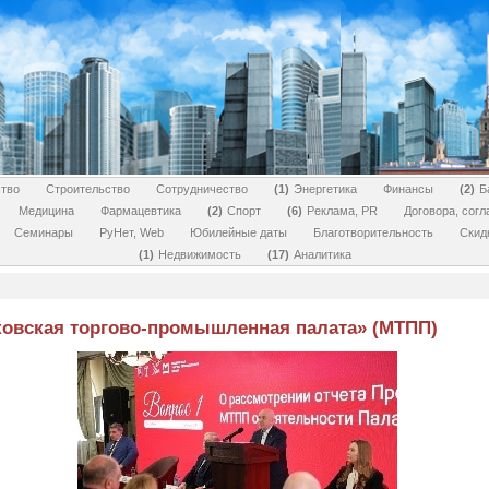
тво
Строительство
Сотрудничество
1
Энергетика
Финансы
2
Б
Медицина
Фармацевтика
2
Спорт
6
Реклама, PR
Договора, сог
Семинары
РуНет, Web
Юбилейные даты
Благотворительность
Скид
1
Недвижимость
17
Аналитика
ковская торгово-промышленная палата» (МТПП)