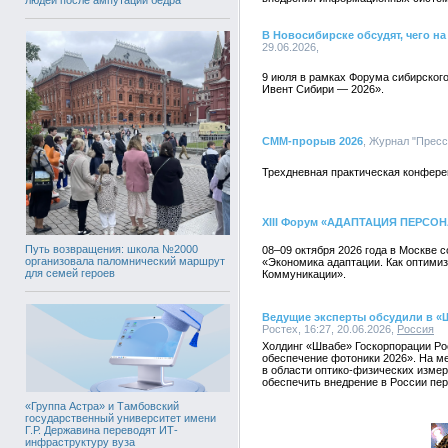
В Новосибирске обсудят, чего на
29.06.2026,
9 июля в рамках Форума сибирского
Ивент Сибири — 2026».
СММ-прорыв 2026
, Журнал "Пресс
Трехдневная практическая конфере
XIII Форум «АДАПТАЦИЯ ПЕРСОН
Путь возвращения: школа №2000
08–09 октября 2026 года в Москве
организовала паломнический маршрут
«Экономика адаптации. Как оптимиз
для семей героев
Коммуникации».
Ведущие эксперты обсудили в «
Ростех, 16:27, 20.06.2026,
Россия
Холдинг «Швабе» Госкорпорации Ро
обеспечение фотоники 2026». На м
в области оптико-физических изме
обеспечить внедрение в России пе
«Группа Астра» и Тамбовский
государственный университет имени
Г.Р. Державина переводят ИТ-
инфраструктуру вуза