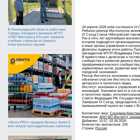
24 апреля 2026 года состоялся I
В Ленинградской области работники
Рябинин ректор Института эконо
Северо-Западного филиала ФГУП
IX Съезд Союза «Московская торго
«УВО Минтранса России» провели
Раз в пять лет крупнейшее москов
учебные стрельбы из боевого
котором подводятся организационны
огнестрельного оружия
и иные органы управления и контр
Делегаты подвели итоги работы Пал
президентом МТПП Владимира Плат
В приветствии к делегатам и гост
сообщества и развитии диалога биз
предпринимательского сообщества, 
нормативных актов, развитию мер п
городской экономики».
Ректор Института экономики и упр
обозначил участие Института экон
авторского и патентного права.
Институт экономики и управления 
инноваций. Значимое место в сост
и патентное право, интеллектуальн
Совете Федерации РФ, Государстве
Завершая IX Съезд, председатель С
промышленной палате во главе с 
Контактное лицо:
Соседина Кристина
Компания:
АНО ВО Институт эконом
Добавлен: 15:57, 02.06.2026
«Лента PRO» продала бизнесу более 5
Количество просмотров: 205
млн литров прохладительных напитков
Страна:
Россия