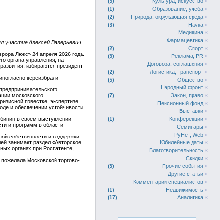
5
Культура, искусство
«
1
Образование, учеба
«
2
Природа, окружающая среда
«
3
Наука
«
Медицина
«
Фармацевтика
«
ял участие Алексей Валерьевич
2
Спорт
«
рора Люкс» 24 апреля 2026 года.
6
Реклама, PR
«
о органа управления, на
Договора, соглашения
«
развития, избираются президент
2
Логистика, транспорт
«
диногласно переизбрали
5
Общество
«
Народный фронт
«
 предпринимательского
ации московского
7
Закон, право
«
ризисной повестке, экспертизе
Пенсионный фонд
«
роде и обеспечении устойчивости
Выставки
«
ябинин в своем выступлении
1
Конференции
«
ти и программ в области
Семинары
«
РуНет, Web
«
ной собственности и поддержки
лей занимает раздел «Авторское
Юбилейные даты
«
ных органах при Роспатенте,
Благотворительность
«
Скидки
«
 пожелала Московской торгово-
3
Прочие события
«
Другие статьи
«
Комментарии специалистов
«
1
Недвижимость
«
17
Аналитика
«