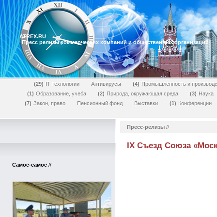
ATREX.RU
Пресс релизы коммерческих компаний и общественных организаций
29
IT технологии
Антивирусы
4
Промышленность и производс
1
Образование, учеба
2
Природа, окружающая среда
3
Наука
7
Закон, право
Пенсионный фонд
Выставки
1
Конференции
Пресс-релизы
//
IX Съезд Союза «Мос
Самое-самое
//