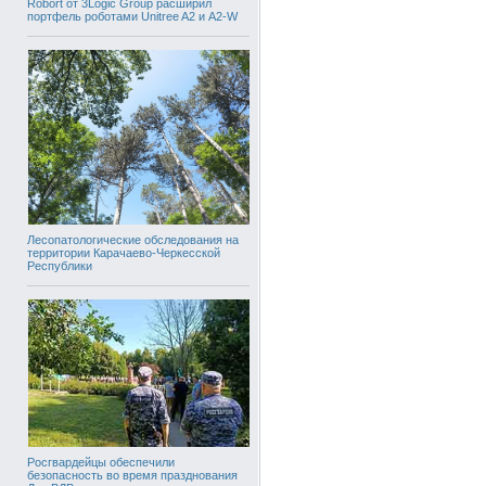
Robort от 3Logic Group расширил
портфель роботами Unitree A2 и A2-W
Лесопатологические обследования на
территории Карачаево-Черкесской
Республики
Росгвардейцы обеспечили
безопасность во время празднования