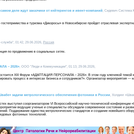
 самом деле ждут заказчики от кейтерингов и ивент-компаний
, Сидевич Система К
 гостеприимства и туризма «Дикоросы» в Новосибирске пройдет отраслевая экспертна
-служба", 01:42, 29.06.2026,
Россия
нция по продвижению в социальных сетях.
АЛА – 2026»
, ООО "Люди и Коммуникации", 01:13, 29.06.2026,
 состоится XIII Форум «АДАПТАЦИЯ ПЕРСОНАЛА – 2026». В этом году ключевой темой 
ировать процесс в интересах бизнеса и сотрудников?». Организатор мероприятия — 
Швабе» задачи метрологического обеспечения фотоники в России
, Холдинг «Шва
стех выступил соорганизатором VI Всероссийской научно-технической конференции 
ероприятии ведущие ученые и специалисты обсуждали современное состояние и разв
рений. Поддержание единства метрологических стандартов и создание новейшего обо
редовых фотонных технологий.