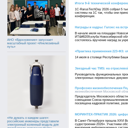
Итоги 9-й технической конферен
1C-RarusTechDay 2026 собрал 5 тыс
системы на 1С так, чтобы они прин
конференции.
Награды и кадры: Галэкс на вст
В начале июля на площадке Новосиб
ИТ&#8209;клуба Новосибирской обл
АНО «Вдохновение» запускает
состоялось вручение наград за укр
масштабный проект «Инклюзивный
путь»
«Практика применения 223-ФЗ: о
14 июля в столице Республики Баш
Звездный час TMS: на отраслево
Руководитель функциональных прое
электронных перевозочных документ
Профсоюз жизнеобеспечения Под
жизнеобеспечения Московской облас
Председатель Московского областн
совещании Союза промышленников г
посвящена кадровой политике, разв
МОРИНТЕХ-ПРАКТИК 2026: цифро
«Не думать о каждом шаге»:
В Санкт-Петербурге прошла XXVI 
российские инженеры представили
судостроении-2026». Участники об
электронный коленный модуль для
внедрения информационных систем 
людей после ампутации бедра