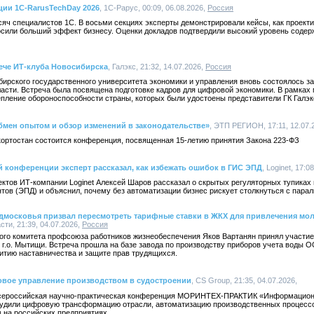
ции 1C-RarusTechDay 2026
, 1С-Рарус, 00:09, 06.08.2026,
Россия
яч специалистов 1С. В восьми секциях эксперты демонстрировали кейсы, как проект
осили больший эффект бизнесу. Оценки докладов подтвердили высокий уровень содер
рече ИТ-клуба Новосибирска
, Галэкс, 21:32, 14.07.2026,
Россия
ирского государственного университета экономики и управления вновь состоялось з
асти. Встреча была посвящена подготовке кадров для цифровой экономики. В рамках
епление обороноспособности страны, которых были удостоены представители ГК Галэк
бмен опытом и обзор изменений в законодательстве»
, ЭТП РЕГИОН, 17:11, 12.07.
кортостан состоится конференция, посвященная 15-летию принятия Закона 223-ФЗ
й конференции эксперт рассказал, как избежать ошибок в ГИС ЭПД
, Loginet, 17:0
ктов ИТ-компании Loginet Алексей Шаров рассказал о скрытых регуляторных тупиках
ов (ЭПД) и объяснил, почему без автоматизации бизнес рискует столкнуться с парал
московья призвал пересмотреть тарифные ставки в ЖКХ для привлечения мо
ти, 21:39, 04.07.2026,
Россия
ого комитета профсоюза работников жизнеобеспечения Яков Вартанян принял участи
.о. Мытищи. Встреча прошла на базе завода по производству приборов учета воды 
итию наставничества и защите прав трудящихся.
вое управление производством в судостроении
, CS Group, 21:35, 04.07.2026,
Всероссийская научно-практическая конференция МОРИНТЕХ-ПРАКТИК «Информацион
судили цифровую трансформацию отрасли, автоматизацию производственных процессо
на российских предприятиях.