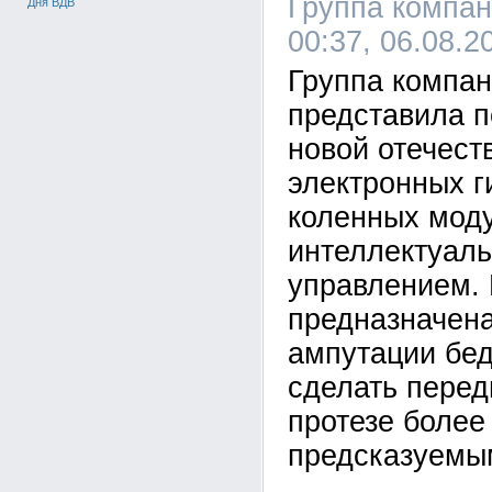
Группа компа
Дня ВДВ
00:37, 06.08.2
Группа компа
представила п
новой отечест
электронных г
коленных мод
интеллектуал
управлением. 
предназначен
ампутации бед
сделать перед
протезе более
предсказуемы