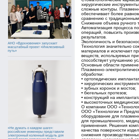
хирургические инструменты
сложные контуры. Плазменн
обеспечивает более равном
сравнению с традиционным
Снижение объема ручного 
Автоматизация процесса по
операций, повысить произв
результатов.
Экологичность и безопасно
АНО «Вдохновение» запускает
Технология значительно со
масштабный проект «Инклюзивный
путь»
материалов и исключает пр
веществ, используемых при
способствует улучшению ус
Основные области примене
Плазменно-электролитичес
обработки:
• ортопедических имплантат
• хирургических инструмент
• зубных коронок и мостов;
• бюгельных протезов;
• конструкций на имплантат
• высокоточных медицински
О компании ООО «Техноло
ООО «Технологии и Предло
оборудование для плазменн
для промышленного, медици
применения. Решения комп
«Не думать о каждом шаге»:
качества поверхности изде
российские инженеры представили
снижения производственных
электронный коленный модуль для
людей после ампутации бедра