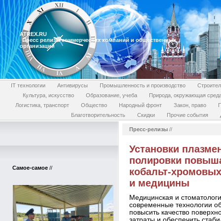
ATREX.RU
Пресс релизы коммерческих компаний и общественных
организаций
IT технологии
Антивирусы
Промышленность и производство
Строител
Культура, искусство
Образование, учеба
Природа, окружающая сред
Логистика, транспорт
Общество
Народный фронт
Закон, право
П
Благотворительность
Скидки
Прочие события
Пресс-релизы
//
Установки плазме
полировки повыша
Самое-самое
//
кобальт-хромовых
и медицины
Медицинская и стоматологи
современные технологии о
повысить качество поверхн
затраты и обеспечить стаби