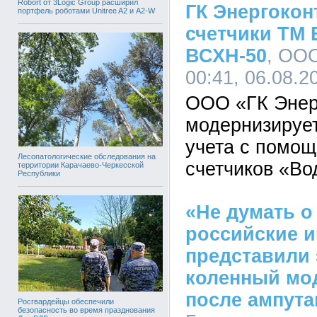
Robort от 3Logic Group расширил
ГК Энергокон
портфель роботами Unitree A2 и A2-W
счетчики ТМ
ВСХН-50
, ООО
00:41, 06.08.2
ООО «ГК Энер
модернизируе
учета с помо
Лесопатологические обследования на
счетчиков «В
территории Карачаево-Черкесской
Республики
«Не думать о
российские 
представили
коленный мо
после ампута
Росгвардейцы обеспечили
безопасность во время празднования