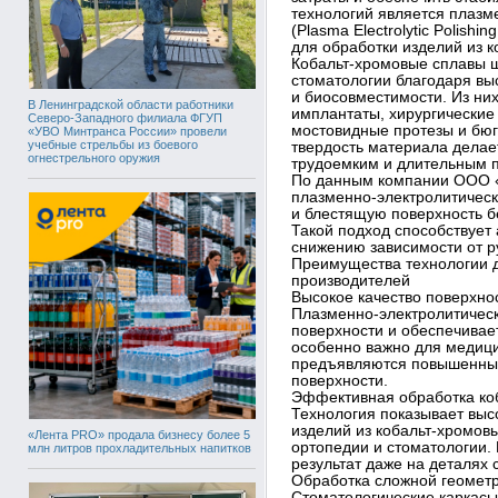
технологий является плазм
(Plasma Electrolytic Polish
для обработки изделий из к
Кобальт-хромовые сплавы ш
стоматологии благодаря вы
и биосовместимости. Из ни
В Ленинградской области работники
имплантаты, хирургические
Северо-Западного филиала ФГУП
мостовидные протезы и бюг
«УВО Минтранса России» провели
учебные стрельбы из боевого
твердость материала дела
огнестрельного оружия
трудоемким и длительным 
По данным компании ООО «
плазменно-электролитическ
и блестящую поверхность б
Такой подход способствует
снижению зависимости от р
Преимущества технологии д
производителей
Высокое качество поверхно
Плазменно-электролитическ
поверхности и обеспечива
особенно важно для медици
предъявляются повышенные 
поверхности.
Эффективная обработка ко
Технология показывает выс
изделий из кобальт-хромов
«Лента PRO» продала бизнесу более 5
ортопедии и стоматологии.
млн литров прохладительных напитков
результат даже на деталях
Обработка сложной геомет
Стоматологические каркасы