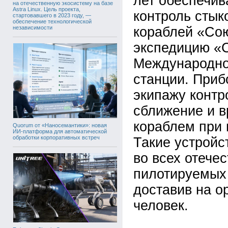
лет обеспечив
на отечественную экосистему на базе
Astra Linux. Цель проекта,
контроль стык
стартовавшего в 2023 году, —
обеспечение технологической
независимости
кораблей «Сою
экспедицию «
Международно
станции. Приб
экипажу контр
сближение и в
кораблем при 
Quorum от «Наносемантики»: новая
ИИ-платформа для автоматической
обработки корпоративных встреч
Такие устройс
во всех отече
пилотируемых
доставив на о
человек.