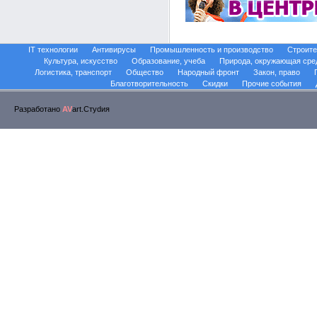
IT технологии
Антивирусы
Промышленность и производство
Строите
Культура, искусство
Образование, учеба
Природа, окружающая сре
Логистика, транспорт
Общество
Народный фронт
Закон, право
Благотворительность
Скидки
Прочие события
Разработано
AV
art.Стуdия