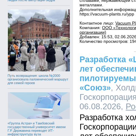
сплавами, нержавеющей ст
металлами.
Дополнительная информация
https://vacuum-plants.ru/ypp
Контактное лицо:
Vacuum Pl
Компания:
ООО «Технологии
организации)
Добавлен: 15:53, 02.06.202
Количество просмотров: 19
Разработка «
лет обеспечи
Путь возвращения: школа №2000
пилотируемы
организовала паломнический маршрут
для семей героев
«Союз»
, Хол
Госкорпорация
06.08.2026,
Ро
Разработка х
«Группа Астра» и Тамбовский
Госкорпорации
государственный университет имени
Г.Р. Державина переводят ИТ-
инфраструктуру вуза