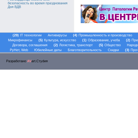
безопасность во время празднования
Дня ВДВ
29
IT технологии
Антивирусы
4
Промышленность и производство
Микрофинансы
5
Культура, искусство
1
Образование, учеба
2
При
Договора, соглашения
2
Логистика, транспорт
5
Общество
Народ
РуНет, Web
Юбилейные даты
Благотворительность
Скидки
3
Проч
Разработано
AV
art.Стуdия