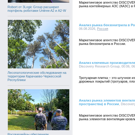
Маркетинговое агентство DISCOVE
рынка контейнерных АЗС (КАЗС) в 
Robort от 3Logic Group расширил
портфель роботами Unitree A2 и A2-W
Анализ рынка бензонитрила в Р
06.08.2026,
Россия
Маркетинговое агентство DISCOVE
рынка бензонитрила в России.
Анализ ключевых производителе
Discovery Research Group, 00:06, 0
Лесопатологические обследования на
территории Карачаево-Черкесской
Тротуарная плитка – это штучное и
Республики
дорожных покрытий (тротуаров, пло
Анализ рынка элементов вентил
пространства) в России
, Discover
Маркетинговое агентство DISCOVE
рынка элементов вентиляции кровли
Росгвардейцы обеспечили