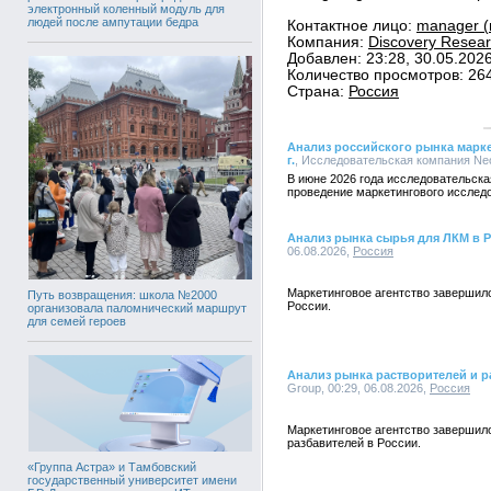
электронный коленный модуль для
людей после ампутации бедра
Контактное лицо:
manager (
Компания:
Discovery Resear
Добавлен: 23:28, 30.05.202
Количество просмотров: 26
Страна:
Россия
Анализ российского рынка маркет
г.
, Исследовательская компания NeoA
В июне 2026 года исследовательска
проведение маркетингового исслед
Анализ рынка сырья для ЛКМ в 
06.08.2026,
Россия
Маркетинговое агентство завершил
Путь возвращения: школа №2000
России.
организовала паломнический маршрут
для семей героев
Анализ рынка растворителей и р
Group, 00:29, 06.08.2026,
Россия
Маркетинговое агентство завершил
разбавителей в России.
«Группа Астра» и Тамбовский
государственный университет имени