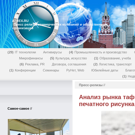
ATREX.RU
Пресс релизы коммерческих компаний и общественных
организаций
29
IT технологии
Антивирусы
4
Промышленность и производство
Микрофинансы
5
Культура, искусство
1
Образование, учеба
6
Реклама, PR
Договора, соглашения
2
Логистика, транспорт
1
Конференции
Семинары
РуНет, Web
Юбилейные даты
Благо
1
Нед
Пресс-релизы
//
Анализ рынка таф
печатного рисунка
Самое-самое
//