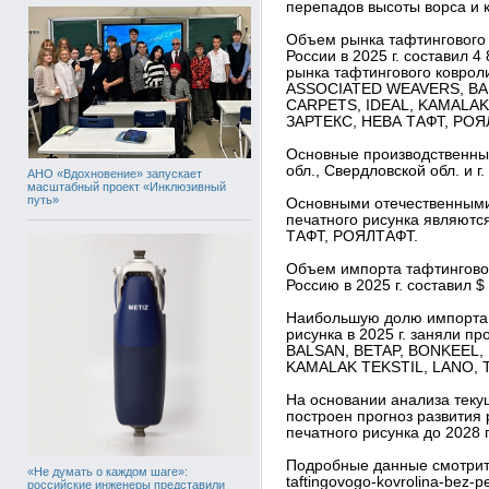
перепадов высоты ворса и 
Объем рынка тафтингового 
России в 2025 г. составил 4
рынка тафтингового ковроли
ASSOCIATED WEAVERS, BA
CARPETS, IDEAL, KAMALAK 
ЗАРТЕКС, НЕВА ТАФТ, РОЯ
Основные производственны
обл., Свердловской обл. и г
АНО «Вдохновение» запускает
масштабный проект «Инклюзивный
путь»
Основными отечественными
печатного рисунка являют
ТАФТ, РОЯЛТАФТ.
Объем импорта тафтинговог
Россию в 2025 г. составил $ 
Наибольшую долю импорта 
рисунка в 2025 г. заняли 
BALSAN, BETAP, BONKEEL,
KAMALAK TEKSTIL, LANO, T
На основании анализа теку
построен прогноз развития
печатного рисунка до 2028 г
Подробные данные смотрите в
«Не думать о каждом шаге»:
taftingovogo-kovrolina-bez-
российские инженеры представили