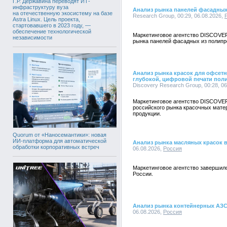
Г.Р. Державина переводят ИТ-
инфраструктуру вуза
Анализ рынка панелей фасадных
на отечественную экосистему на базе
Research Group, 00:29, 06.08.2026,
Astra Linux. Цель проекта,
стартовавшего в 2023 году, —
обеспечение технологической
Маркетинговое агентство DISCOVE
независимости
рынка панелей фасадных из полипр
Анализ рынка красок для офсетн
глубокой, цифровой печати пол
Discovery Research Group, 00:28, 0
Маркетинговое агентство DISCOVE
российского рынка красочных мате
продукции.
Quorum от «Наносемантики»: новая
ИИ-платформа для автоматической
Анализ рынка масляных красок 
обработки корпоративных встреч
06.08.2026,
Россия
Маркетинговое агентство завершил
России.
Анализ рынка контейнерных АЗС
06.08.2026,
Россия