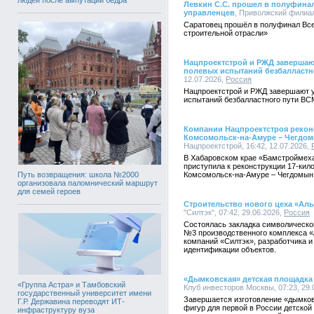
Левкин С.С. прошел в полуфинал
управленцев
, Приволжский филиал
Саратовец прошёл в полуфинал Все
строительной отрасли»
Нацпроектстрой и РЖД завершаю
полевых испытаний безбалластн
12.07.2026,
Россия
Нацпроектстрой и РЖД завершают у
испытаний безбалластного пути ВС
Компании Нацпроектстроя рекон
Комсомольск-на-Амуре – Чегдом
Нацпроектстрой, 16:42, 12.07.2026,
В Хабаровском крае «Бамстроймеха
приступила к реконструкции 17-кил
Путь возвращения: школа №2000
Комсомольск-на-Амуре – Чегдомын
организовала паломнический маршрут
для семей героев
Строительство нового цеха «Ал
"Силтэк", 07:42, 29.06.2026,
Россия
Состоялась закладка символическог
№3 производственного комплекса «
компаний «Силтэк», разработчика и
идентификации объектов.
«Дымковская» детская площадка 
«Группа Астра» и Тамбовский
Клуб инвесторов Москвы, 07:23, 29.
государственный университет имени
Завершается изготовление «дымков
Г.Р. Державина переводят ИТ-
фигур для первой в России детской
инфраструктуру вуза