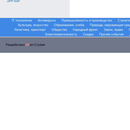
Дня ВДВ
IT технологии
Антивирусы
Промышленность и производство
Строите
Культура, искусство
Образование, учеба
Природа, окружающая сре
Логистика, транспорт
Общество
Народный фронт
Закон, право
Благотворительность
Скидки
Прочие события
Разработано
AV
art.Стуdия