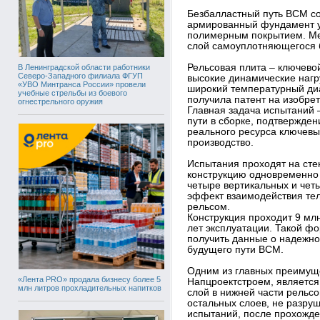
Безбалластный путь ВСМ сос
армированный фундамент у
полимерным покрытием. Ме
слой самоуплотняющегося 
Рельсовая плита – ключево
В Ленинградской области работники
Северо-Западного филиала ФГУП
высокие динамические нагру
«УВО Минтранса России» провели
широкий температурный диа
учебные стрельбы из боевого
получила патент на изобре
огнестрельного оружия
Главная задача испытаний 
пути в сборке, подтвержде
реального ресурса ключевы
производство.
Испытания проходят на сте
конструкцию одновременно 
четыре вертикальных и чет
эффект взаимодействия тел
рельсом.
Конструкция проходит 9 млн
лет эксплуатации. Такой ф
получить данные о надежно
будущего пути ВСМ.
Одним из главных преимущ
«Лента PRO» продала бизнесу более 5
Напцроектстроем, являетс
млн литров прохладительных напитков
слой в нижней части рельсо
остальных слоев, не разруш
испытаний, после прохожде