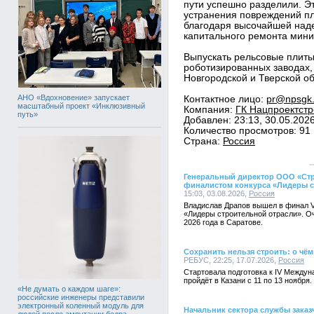
пути успешно разделили. Э
устранения повреждений пл
благодаря высочайшей наде
капитального ремонта мини
Выпускать рельсовые плиты
роботизированных заводах,
Новгородской и Тверской об
АНО «Вдохновение» запускает
Контактное лицо:
pr@npsgk.
масштабный проект «Инклюзивный
Компания:
ГК Нацпроектстр
путь»
Добавлен: 23:13, 30.05.202
Количество просмотров: 91
Страна:
Россия
Генеральный директор ООО «Стр
финалистом конкурса «Лидеры с
15:03, 03.08.2026,
Россия
Владислав Драпов вышел в финал V
«Лидеры строительной отрасли». Оч
2026 года в Саратове.
Сохранить нельзя строить: о чём
РЕБУС, 22:25, 17.07.2026,
Россия
Стартовала подготовка к IV Между
пройдёт в Казани с 11 по 13 ноября.
«Не думать о каждом шаге»:
российские инженеры представили
электронный коленный модуль для
Начальник сектора службы зака
людей после ампутации бедра