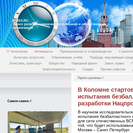
ATREX.RU
Пресс релизы коммерческих компаний и общественных
организаций
IT технологии
Антивирусы
Промышленность и производство
Строител
Культура, искусство
Образование, учеба
Природа, окружающая сред
Логистика, транспорт
Общество
Народный фронт
Закон, право
П
Благотворительность
Скидки
Прочие события
Пресс-релизы
//
В Коломне старто
испытания безбал
Самое-самое
//
разработки Нацпр
В научном исследовательс
испытания безбалластного 
для сети отечественных ВСМ
той, что будет использован
Москва – Санкт-Петербург.