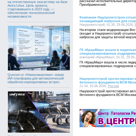
рассказал исполнительный директо
на отечественную экосистему на базе
Преображенский.
Astra Linux. Цель проекта,
стартовавшего в 2023 году, —
обеспечение технологической
независимости
Компании Нацпроектстроя отсып
охлаждающей наброски для сохр
Нацпроектстрой, 01:35, 29.06.2026,
На втором этапе модернизации Вос
(входит в Нацпроектстрой) отсыпа
наброски для защиты вечной мерзл
ГК «КрашМаш» вошла в национал
специализированных подрядчико
компаний «КрашМаш», 01:31, 29.06.
ГК «КрашМаш» вошла в число лидер
специализированных подрядчиков с
Quorum от «Наносемантики»: новая
ИИ-платформа для автоматической
Нацпроектстрой протестировал 
обработки корпоративных встреч
бетонного фундамента ВСМ Моск
21:34, 15.06.2026,
Россия
Нацпроектстрой протестировал авт
бетонного фундамента ВСМ Москва 