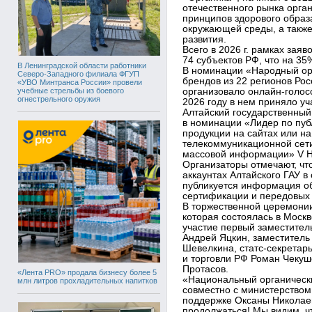
отечественного рынка орга
принципов здорового образ
окружающей среды, а также
развития.
Всего в 2026 г. рамках зая
74 субъектов РФ, что на 3
В Ленинградской области работники
В номинации «Народный ор
Северо-Западного филиала ФГУП
брендов из 22 регионов Ро
«УВО Минтранса России» провели
учебные стрельбы из боевого
организовало онлайн-голос
огнестрельного оружия
2026 году в нем приняло уч
Алтайский государственный
в номинации «Лидер по пу
продукции на сайтах или н
телекоммуникационной сет
массовой информации» V На
Организаторы отмечают, чт
аккаунтах Алтайского ГАУ в
публикуется информация об
сертификации и передовых 
В торжественной церемонии
которая состоялась в Москв
участие первый заместите
Андрей Яцкин, заместитель
Шевелкина, статс-секретар
и торговли РФ Роман Чекуш
Протасов.
«Лента PRO» продала бизнесу более 5
«Национальный органически
млн литров прохладительных напитков
совместно с министерством 
поддержке Оксаны Николаев
продолжаться! Мы видим, ч