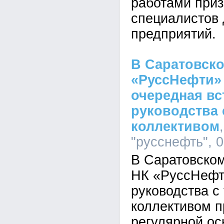
работами приз
специалистов 
предприятий.
В Саратовск
«РуссНефти»
очередная вс
руководства
коллективом
"русснефть", 0
В Саратовско
НК «РуссНефт
руководства с
коллективом п
регулярной ос