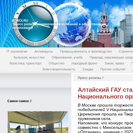
ATREX.RU
Пресс релизы коммерческих компаний и общественных
организаций
IT технологии
Антивирусы
Промышленность и производство
Строител
Культура, искусство
Образование, учеба
Природа, окружающая сред
Логистика, транспорт
Общество
Народный фронт
Закон, право
П
Благотворительность
Скидки
Прочие события
Пресс-релизы
//
Алтайский ГАУ ст
Национального ор
Самое-самое
//
В Москве прошла торжест
победителей V Национальн
Церемония прошла на Тверс
тружеников села.
Напомним, что конкурс пр
совместно с Минсельхозом
«Органика», начиная с 2022