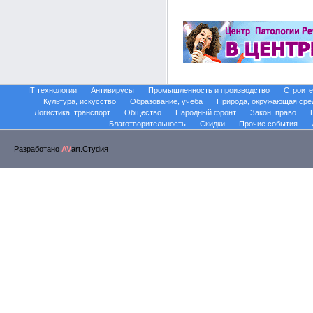
IT технологии
Антивирусы
Промышленность и производство
Строите
Культура, искусство
Образование, учеба
Природа, окружающая сре
Логистика, транспорт
Общество
Народный фронт
Закон, право
Благотворительность
Скидки
Прочие события
Разработано
AV
art.Стуdия