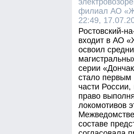
электровозоре
филиал АО «
22:49, 17.07.2
Ростовский-на
входит в АО 
освоил средни
магистральных
серии «Дончак
стало первым 
части России,
право выполн
локомотивов э
Межведомстве
составе пред
согласовала 