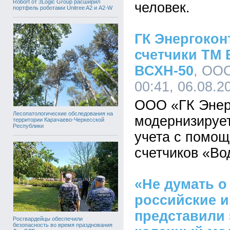
Robort от 3Logic Group расширил
человек.
портфель роботами Unitree A2 и A2-W
ГК Энергокон
счетчики ТМ
ВСХН-50
, ООО
00:41, 06.08.2
ООО «ГК Энер
Лесопатологические обследования на
модернизируе
территории Карачаево-Черкесской
Республики
учета с помо
счетчиков «В
«Не думать о
российские 
представили
Росгвардейцы обеспечили
безопасность во время празднования