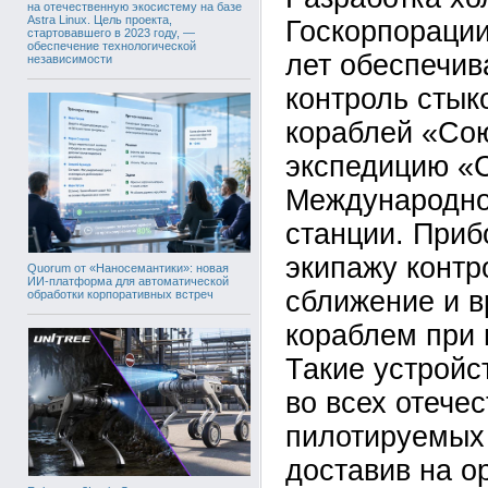
на отечественную экосистему на базе
Astra Linux. Цель проекта,
Госкорпорации
стартовавшего в 2023 году, —
обеспечение технологической
лет обеспечив
независимости
контроль стык
кораблей «Сою
экспедицию «
Международно
станции. Приб
экипажу контр
Quorum от «Наносемантики»: новая
ИИ-платформа для автоматической
сближение и в
обработки корпоративных встреч
кораблем при 
Такие устройс
во всех отече
пилотируемых
доставив на о