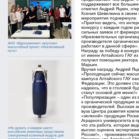
поддерживают все большее 
отметил Андрей Яцкин, отк
Ксения Шевелкина в своем 
мероприятия подчеркнула:
«Приятно видеть, что инте
конкурсу с каждым годом ра
сильных заявок от фермеро
образовательных организац
производителя органической
АНО «Вдохновение» запускает
работают в данной сфере».
масштабный проект «Инклюзивный
Награду за победу в конкур
путь»
от имени Алтайского ГАУ и
получил помощник ректора
Марьин.
Вручая награду, Андрей Яц
«Проходящая сейчас масшт
кампуса Алтайского ГАУ на
Федерации. Это должен стат
надеюсь, что в столовой б
станут основой для меню!»
«Популяризация – один из
к органической продукции ка
производителей. Высокая а
вуза Центра развития комп
«зеленой» продукции Роска
Аграрного университета в п
что эта работа, которая ве
«Не думать о каждом шаге»:
высоко оценена экспертами 
российские инженеры представили
России!», - прокомментиро
электронный коленный модуль для
людей после ампутации бедра