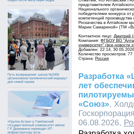
Отметим, что Алтайский ГАУ
представителем Алтайского
Национального органическог
победителями конкурса от 
компетенций производства 
Роскачества в Алтайском к
Марии Самариной» (ТМ «В
Контактное лицо:
Дмитрий (
Компания:
ФГБОУ ВО "Алта
университет" (все новости 
Добавлен: 22:14, 30.05.202
Количество просмотров: 77
Страна:
Россия
Разработка «
Путь возвращения: школа №2000
организовала паломнический маршрут
для семей героев
лет обеспечи
пилотируемы
«Союз»
, Хол
Госкорпорация
06.08.2026,
Ро
«Группа Астра» и Тамбовский
государственный университет имени
Г.Р. Державина переводят ИТ-
Разработка х
инфраструктуру вуза