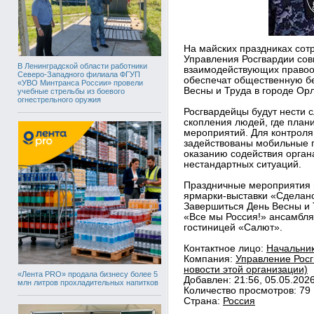
На майских праздниках сот
Управления Росгвардии сов
В Ленинградской области работники
взаимодействующих правоо
Северо-Западного филиала ФГУП
обеспечат общественную бе
«УВО Минтранса России» провели
Весны и Труда в городе Орл
учебные стрельбы из боевого
огнестрельного оружия
Росгвардейцы будут нести с
скопления людей, где план
мероприятий. Для контроля
задействованы мобильные г
оказанию содействия орган
нестандартных ситуаций.
Праздничные мероприятия в
ярмарки-выставки «Сделано
Завершиться День Весны и 
«Все мы Россия!» ансамбл
гостиницей «Салют».
Контактное лицо:
Начальник
Компания:
Управление Росг
новости этой организации)
«Лента PRO» продала бизнесу более 5
Добавлен: 21:56, 05.05.202
млн литров прохладительных напитков
Количество просмотров: 79
Страна:
Россия