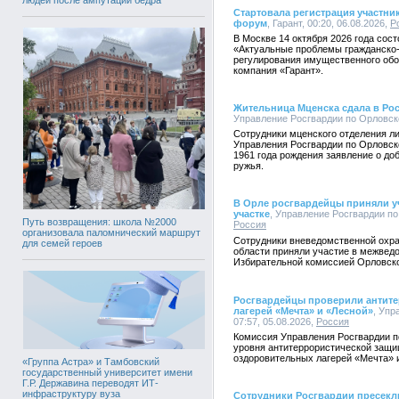
Стартовала регистрация участни
форум
, Гарант, 00:20, 06.08.2026,
Р
В Москве 14 октября 2026 года со
«Актуальные проблемы гражданско-
регулирования имущественного обор
компания «Гарант».
Жительница Мценска сдала в Ро
Управление Росгвардии по Орловско
Сотрудники мценского отделения л
Управления Росгвардии по Орловск
1961 года рождения заявление о до
ружья.
В Орле росгвардейцы приняли уч
участке
, Управление Росгвардии по 
Путь возвращения: школа №2000
Россия
организовала паломнический маршрут
Сотрудники вневедомственной охра
для семей героев
области приняли участие в межвед
Избирательной комиссией Орловско
Росгвардейцы проверили антите
лагерей «Мечта» и «Лесной»
, Упр
07:57, 05.08.2026,
Россия
Комиссия Управления Росгвардии п
уровня антитеррористической защи
оздоровительных лагерей «Мечта» 
«Группа Астра» и Тамбовский
государственный университет имени
Г.Р. Державина переводят ИТ-
инфраструктуру вуза
Сотрудники Росгвардии пресекл