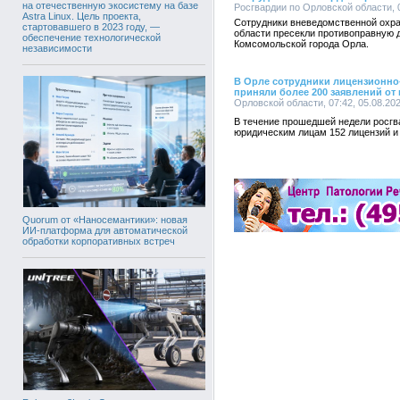
на отечественную экосистему на базе
Росгвардии по Орловской области, 0
Astra Linux. Цель проекта,
Сотрудники вневедомственной охра
стартовавшего в 2023 году, —
области пресекли противоправную д
обеспечение технологической
Комсомольской города Орла.
независимости
В Орле сотрудники лицензионно
приняли более 200 заявлений от
Орловской области, 07:42, 05.08.20
В течение прошедшей недели росг
юридическим лицам 152 лицензий и
Quorum от «Наносемантики»: новая
ИИ-платформа для автоматической
обработки корпоративных встреч