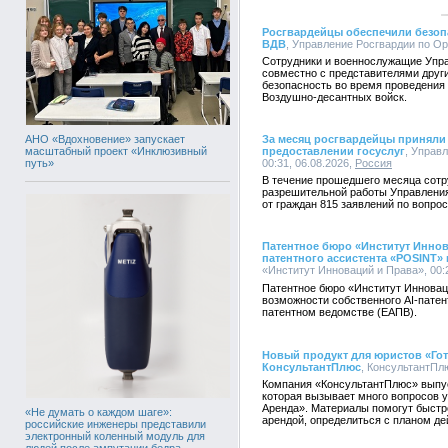
Росгвардейцы обеспечили безоп
ВДВ
, Управление Росгвардии по Ор
Сотрудники и военнослужащие Упра
совместно с представителями друг
безопасность во время проведения
Воздушно-десантных войск.
АНО «Вдохновение» запускает
За месяц росгвардейцы приняли 
масштабный проект «Инклюзивный
предоставлении госуслуг
, Управ
путь»
00:31, 06.08.2026,
Россия
В течение прошедшего месяца сотр
разрешительной работы Управления
от граждан 815 заявлений по вопро
Патентное бюро «Институт Иннов
патентного ассистента «POSINT»
«Институт Инноваций и Права», 00:2
Патентное бюро «Институт Инновац
возможности собственного AI-пате
патентном ведомстве (ЕАПВ).
Новый продукт для юристов «Гот
КонсультантПлюс
, КонсультантПлю
Компания «КонсультантПлюс» выпус
которая вызывает много вопросов у
Аренда». Материалы помогут быстро
«Не думать о каждом шаге»:
арендой, определиться с планом де
российские инженеры представили
электронный коленный модуль для
людей после ампутации бедра