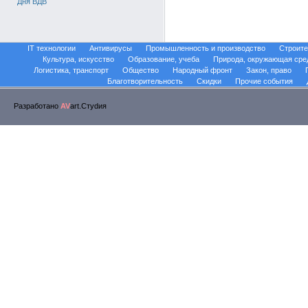
Дня ВДВ
IT технологии
Антивирусы
Промышленность и производство
Строите
Культура, искусство
Образование, учеба
Природа, окружающая сре
Логистика, транспорт
Общество
Народный фронт
Закон, право
Благотворительность
Скидки
Прочие события
Разработано
AV
art.Стуdия