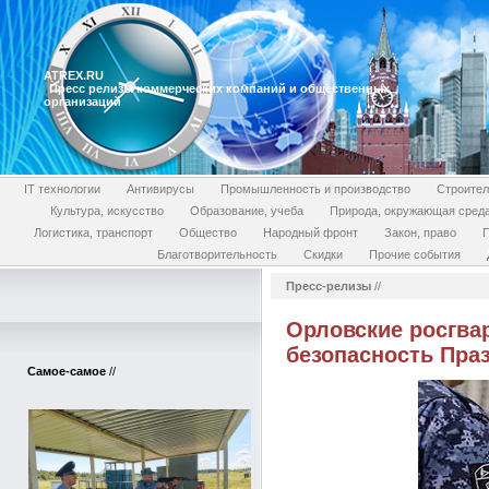
ATREX.RU
Пресс релизы коммерческих компаний и общественных
организаций
IT технологии
Антивирусы
Промышленность и производство
Строител
Культура, искусство
Образование, учеба
Природа, окружающая сред
Логистика, транспорт
Общество
Народный фронт
Закон, право
П
Благотворительность
Скидки
Прочие события
Пресс-релизы
//
Орловские росгва
безопасность Пра
Самое-самое
//