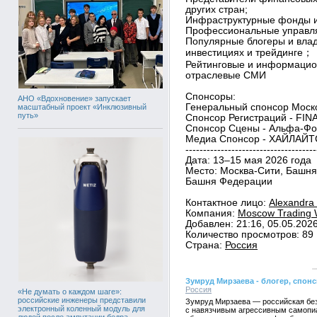
других стран;
Инфраструктурные фонды 
Профессиональные управля
Популярные блогеры и влад
инвестициях и трейдинге；
Рейтинговые и информацио
отраслевые СМИ
Спонсоры:
АНО «Вдохновение» запускает
Генеральный спонсор Моск
масштабный проект «Инклюзивный
путь»
Спонсор Регистраций - FIN
Спонсор Сцены - Альфа-Фо
Медиа Спонсор - ХАЙЛАЙТ
-------------------------------------
Дата: 13–15 мая 2026 года
Место: Москва-Сити, Башня
Башня Федерации
Контактное лицо:
Alexandra
Компания:
Moscow Trading 
Добавлен: 21:16, 05.05.202
Количество просмотров: 89
Страна:
Россия
Зумруд Мирзаева - блогер, спо
Россия
«Не думать о каждом шаге»:
российские инженеры представили
Зумруд Мирзаева — российская без
электронный коленный модуль для
с навязчивым агрессивным самопиа
людей после ампутации бедра