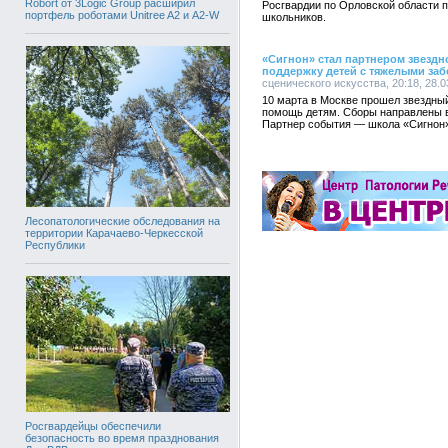
Robort от 3Logic Group расширил
Росгвардии по Орловской области 
портфель роботами Unitree A2 и A2-W
школьников.
«Сигнон» стал партнером звездн
поддержку детей с тяжелыми за
сценического искусства, 20:18, 28.0
10 марта в Москве прошел звездный
помощь детям. Сборы направлены в
Партнер события — школа «Сигнон»
Лесопатологические обследования на
территории Карачаево-Черкесской
Республики
Росгвардейцы обеспечили
безопасность во время празднования