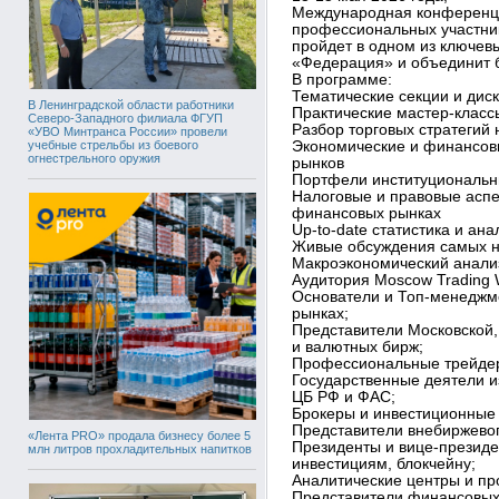
Международная конференци
профессиональных участни
пройдет в одном из ключе
«Федерация» и объединит б
В программе:
Тематические секции и дис
В Ленинградской области работники
Практические мастер-класс
Северо-Западного филиала ФГУП
Разбор торговых стратегий
«УВО Минтранса России» провели
учебные стрельбы из боевого
Экономические и финансов
огнестрельного оружия
рынков
Портфели институциональн
Налоговые и правовые аспе
финансовых рынках
Up-to-date статистика и ан
Живые обсуждения самых 
Макроэкономический анализ
Аудитория Moscow Trading 
Основатели и Топ-менеджм
рынках;
Представители Московской,
и валютных бирж;
Профессиональные трейдер
Государственные деятели и
ЦБ РФ и ФАС;
Брокеры и инвестиционные 
Представители внебиржевог
«Лента PRO» продала бизнесу более 5
Президенты и вице-презид
млн литров прохладительных напитков
инвестициям, блокчейну;
Аналитические центры и п
Представители финансовых 