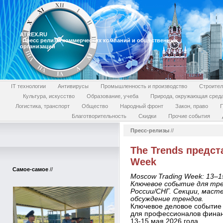
ATREX.RU
Пресс релизы коммерческих компаний и общественных
организаций
IT технологии
Антивирусы
Промышленность и производство
Строител
Культура, искусство
Образование, учеба
Природа, окружающая сред
Логистика, транспорт
Общество
Народный фронт
Закон, право
П
Благотворительность
Скидки
Прочие события
Пресс-релизы
//
The Trends предст
Week
Самое-самое
//
Moscow Trading Week: 13–1
Ключевое событие для тре
России/СНГ. Секции, маст
обсуждение трендов.
Ключевое деловое событие 
для профессионалов финанс
13-15 мая 2026 года,