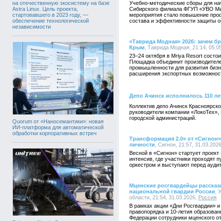
на отечественную экосистему на базе
Учебно-методические сборы для на
Astra Linux. Цель проекта,
Сибирского филиала ФГУП «УВО Ми
стартовавшего в 2023 году, —
мероприятия стало повышение про
обеспечение технологической
состава и эффективности защиты о
независимости
«Таврида Модная» 2026: зачем бр
Крым
, Таврида Модная, 21:14, 05.0
23–24 октября в Mriya Resort сост
Площадка объединит производителей
промышленности для развития бизне
расширения экспортных возможнос
Депо Ачинск исполнилось 110 ле
Коллектив депо Ачинск Красноярск
руководители компании «ЛокоТех», 
городской администраций.
Quorum от «Наносемантики»: новая
ИИ-платформа для автоматической
обработки корпоративных встреч
Трансформация 2.0» от «Сигнон»
личности
, Сигнон, 21:57, 31.03.202
Весной в «Сигнон» стартует проек
интенсив, где участники проходят п
оркестром и выступают перед аудит
Мценские росгвардейцы рассказ
национальной гвардии России
, 
области, 21:54, 31.03.2026,
Россия
В рамках акции «Дни Росгвардии» и
правопорядка и 10-летия образован
Федерации сотрудники мценского о