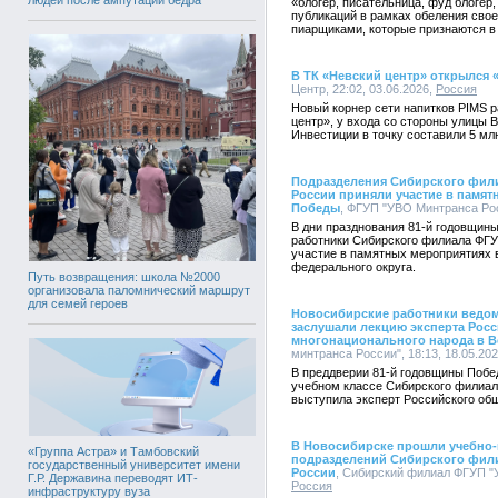
«блогер, писательница, фуд блогер
публикаций в рамках обеления свое
пиарщиками, которые признаются в
В ТК «Невский центр» открылся 
Центр, 22:02, 03.06.2026,
Россия
Новый корнер сети напитков PIMS 
центр», у входа со стороны улицы 
Инвестиции в точку составили 5 мл
Подразделения Сибирского фил
России приняли участие в памя
Победы
, ФГУП "УВО Минтранса Росс
В дни празднования 81-й годовщин
работники Сибирского филиала ФГ
участие в памятных мероприятиях 
федерального округа.
Путь возвращения: школа №2000
организовала паломнический маршрут
для семей героев
Новосибирские работники ведом
заслушали лекцию эксперта Росс
многонационального народа в В
минтранса России", 18:13, 18.05.20
В преддверии 81-й годовщины Побе
учебном классе Сибирского филиа
выступила эксперт Российского об
В Новосибирске прошли учебно-
«Группа Астра» и Тамбовский
подразделений Сибирского фил
государственный университет имени
России
, Сибирский филиал ФГУП "У
Г.Р. Державина переводят ИТ-
Россия
инфраструктуру вуза