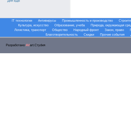
Дня ВДВ
IT технологии
Антивирусы
Промышленность и производство
Строите
Культура, искусство
Образование, учеба
Природа, окружающая сре
Логистика, транспорт
Общество
Народный фронт
Закон, право
Благотворительность
Скидки
Прочие события
Разработано
AV
art.Стуdия