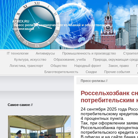
ATREX.RU
Пресс релизы коммерческих компаний и общественных
организаций
IT технологии
Антивирусы
Промышленность и производство
Строител
Культура, искусство
Образование, учеба
Природа, окружающая сред
Логистика, транспорт
Общество
Народный фронт
Закон, право
П
Благотворительность
Скидки
Прочие события
Пресс-релизы
//
Россельхозбанк сн
потребительским 
Самое-самое
//
24 сентября 2025 года Росс
потребительскому кредито
4 процентных пункта.
Так, при оформлении заявк
Россельхозбанка процентна
потребительского кредита с
В офисах и на сайте банка 