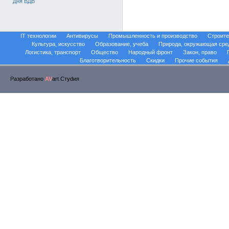
Дня ВДВ
IT технологии
Антивирусы
Промышленность и производство
Строите
Культура, искусство
Образование, учеба
Природа, окружающая сре
Логистика, транспорт
Общество
Народный фронт
Закон, право
Благотворительность
Скидки
Прочие события
Разработано
AV
art.Стуdия