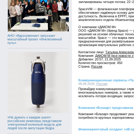
запланированы четыре потока: 22–24
SpaceVM — флагманская платформа
обеспечивает надёжную основу дл
доступность. Включена в ЕРРП, при
аналитического отдела «Компьюте
О компании «ДАКОМ М»
ООО «ДАКОМ М» (бренд Space) — ро
решения на основе облачных техно
АНО «Вдохновение» запускает
масштабов. Space — это марка ли
масштабный проект «Инклюзивный
предназначенная для развёртывани
путь»
организации виртуальных рабочих с
Контактное лицо:
Татьяна Алексеева
Компания:
ДАКОМ М (все новости э
Добавлен: 20:57, 21.09.2025
Количество просмотров: 450
Страна:
Россия
Коммуникационные сервисы «Тел
06.08.2026,
Россия
Провайдер коммуникационных серви
многоканальных номеров, а также 
исключить потерю входящих запрос
Компания «Блазар» представила 
Компания «Блазар» продолжает реал
«Не думать о каждом шаге»:
потребности крупных корпоративны
российские инженеры представили
электронный коленный модуль для
людей после ампутации бедра
Инжиниринговый холдинг «эВ-гр