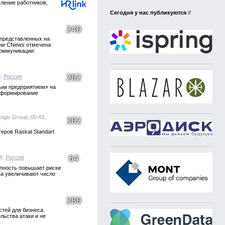
ление работников,
Сегодня у нас публикуются
//
240
представленных на
ции CNews отмечена
коммуникации:
202
6,
Россия
ным предприятием» на
ь формирование
Logic Group, 00:43,
302
еров Raskat Standart
64
26,
Россия
упность повышает риски
па увеличивают число
280
тей для бизнеса.
льства атаки и не