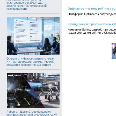
стартовавшего в 2023 году, —
обеспечение технологической
Optimacros — в топе рейтинга ро
независимости
Платформа Optimacros подтвердила
iSpring вошел в рейтинг CNews5
Компания iSpring, разработчик реш
года в ежегодном рейтинге CNews50
Quorum от «Наносемантики»: новая
ИИ-платформа для автоматической
обработки корпоративных встреч
Robort от 3Logic Group расширил
портфель роботами Unitree A2 и A2-W