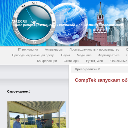
ATREX.RU
Пресс релизы коммерческих компаний и общественных организаций
IT технологии
Антивирусы
Промышленность и производство
С
Природа, окружающая среда
Наука
Медицина
Фармацевтика
Конференции
Семинары
РуНет, Web
Юбилейные 
Пресс-релизы
//
CompTek запускает об
Самое-самое
//