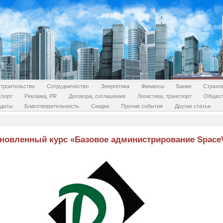
троительство
Сотрудничество
Энергетика
Финансы
Банки
Страхо
Спорт
Реклама, PR
Договора, соглашения
Логистика, транспорт
Общес
даты
Благотворительность
Скидки
Прочие события
Другие статьи
новленный курс «Базовое администрирование SpaceV