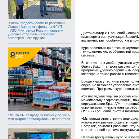
В Ленинградской области работники
Северо-Западного филиала ФГУП
«УВО Минтранса России» провели
Дистрибьютор ИТ-решений CompTek 
учебные стрельбы из боевого
платформы виртуализации SpaceVM.
огнестрельного оружия
возможностям, особенностям и при
Курс рассчитан на сетевых админис
технологических особенностей прод
системы.
В течение трех дней слушатели изу
Open vSwitch), а также рассмотрят
программе уделено сервисным опер
кластере, а также работе с техноло
В ходе курса участники также полу
обучение включает управление сис
снимков. Программа курса охватывает
«За последние годы на российском 
максимальную эффективность, важно
виртуализации SpaceVM — хороший 
освоить практические навыки рабо
OSS/BSS решений, систем виртуали
«Лента PRO» продала бизнесу более 5
«Мы всегда ответственно подходим
млн литров прохладительных напитков
используем разные форматы подачи
CompTek, помогает развивать эту 
отечественной системе виртуализа
Первый трёхдневный курс «Базовое 