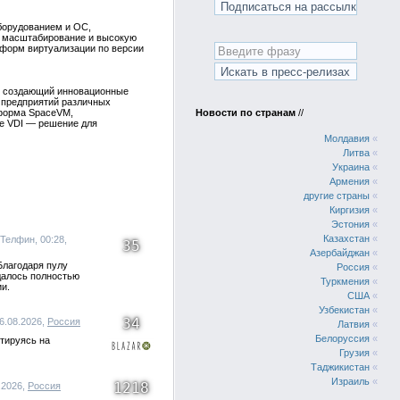
борудованием и ОС,
, масштабирование и высокую
тформ виртуализации по версии
, создающий инновационные
 предприятий различных
форма SpaceVM,
Новости по странам
//
ce VDI — решение для
Молдавия
«
Литва
«
Украина
«
Армения
«
другие страны
«
Киргизия
«
Эстония
«
Казахстан
«
 Телфин, 00:28,
35
Азербайджан
«
Благодаря пулу
Россия
«
далось полностью
Туркмения
«
и.
США
«
Узбекистан
«
34
06.08.2026,
Россия
Латвия
«
Белоруссия
«
тируясь на
Грузия
«
Таджикистан
«
Израиль
«
1218
8.2026,
Россия