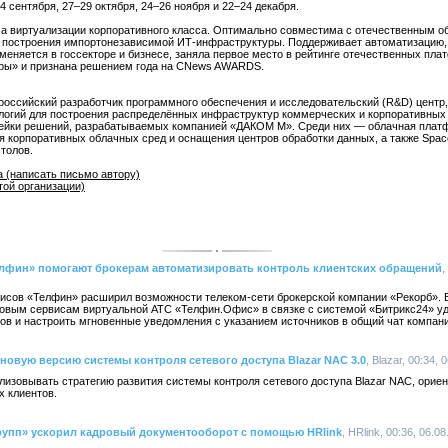
 сентября, 27–29 октября, 24–26 ноября и 22–24 декабря.
 виртуализации корпоративного класса. Оптимально совместима с отечественным о
я построения импортонезависимой ИТ-инфраструктуры. Поддерживает автоматизацию
меняется в госсекторе и бизнесе, заняла первое место в рейтинге отечественных пла
рры» и признана решением года на CNews AWARDS.
ссийский разработчик программного обеспечения и исследовательский (R&D) центр
логий для построения распределённых инфраструктур коммерческих и корпоративных
нейки решений, разрабатываемых компанией «ДАКОМ М». Среди них — облачная плат
я корпоративных облачных сред и оснащения центров обработки данных, а также Spa
толов.
 (написать письмо автору)
той организации)
фин» помогают брокерам автоматизировать контроль клиентских обращений
,
сов «Телфин» расширил возможности телеком-сети брокерской компании «Рекорб». 
новым сервисам виртуальной АТС «Телфин.Офис» в связке с системой «Битрикс24» у
ов и настроить мгновенные уведомления с указанием источников в общий чат компани
новую версию системы контроля сетевого доступа Blazar NAC 3.0
, Blazar, 00:34, 
изовывать стратегию развития системы контроля сетевого доступа Blazar NAC, ориен
х клиентов.
упп» ускорил кадровый документооборот с помощью HRlink
, HRlink, 00:36, 06.0