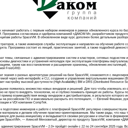
начинает работать с первым набором инженеров в рамках обновленного курса по б
 Программа согласована и одобрена компанией «ДАКОМ М», разработчиком продукто
нципам работы SpaceVM. В обновленном виде курс дополнен более детальным разбор
траторов, а также инженеров службы эксплуатации и направлен на обучение работе 
укта. Программа состоит из лекций, практических занятий, а также подробной демон
чат темы, связанные с администрированием систем и кластеров, сетевых подсистем и
 основы диагностики и устранения неполадок при эксплуатации платформы виртуализа
ациям, таким как восстановление и расширение хранилищ, обновлению инсталляций, 
гией FreeGRID.
чат знания о разных архитектурах решений на базе SpaceVM, ознакомятся с лицензиро
темой через web-интерфейс и CLI, создание и управление виртуальными машинами (В
 настройку высокой доступности (High Availability) ВМ и DRS (Distributed Resource Sc
рынке появилось множество новых вендоров и решений. Для того чтобы извлекать из 
 не просто внедрять технологии, но и глубоко понимать принцип их работы. Курсы 
пример взаимодействия между вендором и дистрибьютором, в результате которого 
ты на российском ПО и максимально раскрыть его потенциал», — Евгений Фишман, ру
зации и VDI компании CompTek.
 к подготовке инженеров к работе c платформой SpaceVM: регулярно совершенствуем
 материала и делаем обучение практико-ориентированным. Мы также рады, что наш т
важную для рынка инициативу и вкладывается своими ресурсами и опытом в формиров
ции SpaceVM», — Алексей Мензовитый, директор по продукту SpaceVM, компании «ДА
администрирование SpaceVM – 2.0» пройдёт онлайн с 22 по 24 сентября 2025 года. Все