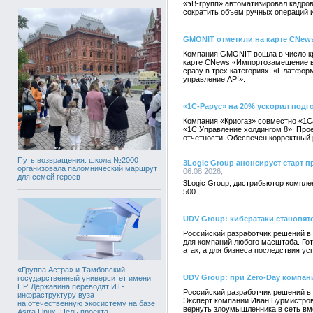
«эВ-групп» автоматизировал кадров
сократить объем ручных операций 
GMONIT отметили на карте CNew
Компания GMONIT вошла в число к
карте CNews «Импортозамещение в
сразу в трех категориях: «Платфор
управление API».
«1С-Рарус» на 20% ускорил подго
Компания «Криогаз» совместно «1С
«1С:Управление холдингом 8». Прое
отчетности. Обеспечен корректный 
Путь возвращения: школа №2000
3Logic Group анонсирует старт пр
организовала паломнический маршрут
06.08.2026,
для семей героев
3Logic Group, дистрибьютор компле
500.
UDV Group: кибератаки становят
Российский разработчик решений в
для компаний любого масштаба. Го
атак, а для бизнеса последствия у
«Группа Астра» и Тамбовский
UDV Group: при Zero-Day компан
государственный университет имени
Г.Р. Державина переводят ИТ-
Российский разработчик решений в
инфраструктуру вуза
Эксперт компании Иван Бурмистров 
на отечественную экосистему на базе
вернуть злоумышленника в сеть вм
Astra Linux. Цель проекта,