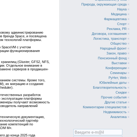
Природа, окружающая среда
«
Наука
«
Медицина
«
Фармацевтика
«
Спорт
«
Реклама, PR
«
азовому администрированию
Договора, соглашения
«
в бренда Space, и посвящена
Логистика, транспорт
«
ом технологий платформы.
Общество
«
со SpaceVM с учетом
Народный фронт
«
страции функционирования
Закон, право
«
Пенсионный фонд
«
 хранилищ (Gluster, GFS2, NFS,
Выставки
«
ции. Отдельное внимание в
Конференции
«
замене серверов в продакшен-
Семинары
«
РуНет, Web
«
ванием системы. Кроме того,
Юбилейные даты
«
М), их миграцию и создание
heduler).
Благотворительность
«
Скидки
«
отечественных разработок
Прочие события
«
по эксплуатации платформы
инженеры получают возможность
Другие статьи
«
ководитель направлений
Комментарии специалистов
«
Недвижимость
«
 техническую документацию,
Аналитика
«
ехнологический партнёр
ание компетенций по
КОМ М».
го до конца 2025 года