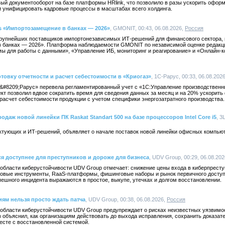
ый документооборот на базе платформы HRlink, что позволило в разы ускорить оформ
и унифицировать кадровые процессы в масштабах всего холдинга.
s «Импортозамещение в банках — 2026»
, GMONIT, 00:43, 06.08.2026,
Россия
рупнейших поставщиков импортонезависимых ИТ-решений для финансового сектора, 
 банках — 2026». Платформа наблюдаемости GMONIT по независимой оценке редак
мы для работы с данными», «Управление ИБ, мониторинг и реагирование» и «Онлайн-
товку отчетности и расчет себестоимости в «Криогаз»
, 1С-Рарус, 00:33, 06.08.202
&#8209;Рарус» перевела регламентированный учет с «1С:Управление производствен
кт позволил вдвое сократить время для сведения данных за месяц и на 20% ускорит
расчет себестоимости продукции с учетом специфики энергозатратного производства.
одаж новой линейки ПК Raskat Standart 500 на базе процессоров Intel Core i5
, 3
ктующих и ИТ-решений, объявляет о начале поставок новой линейки офисных компьют
ся доступнее для преступников и дороже для бизнеса
, UDV Group, 00:29, 06.08.20
 области киберустойчивости UDV Group отмечает: снижение цены входа в киберпрест
товые инструменты, RaaS-платформы, фишинговые наборы и рынок первичного досту
спешного инцидента выражаются в простое, выкупе, утечках и долгом восстановлении.
иям нельзя просто ждать патча
, UDV Group, 00:38, 06.08.2026,
Россия
 области киберустойчивости UDV Group предупреждает о рисках неизвестных уязвимос
объяснил, как организациям действовать до выхода исправления, сохранить доказате
есте с восстановленной системой.