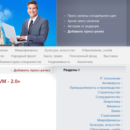
»
Пресс релизы сегодняшнего дня
»
Архив пресс-релизов
»
Авторам от редакции
»
Добавить пресс-релиз
вание
Микрофинансы
Культура, искусство
Образование, учеба
тво
Народный фронт
Закон, право
Пенсионный фонд
Выставки
Комментарии специалистов
Недвижимость
Аналитика
Разделы
//
»
Добавить пресс-релиз
IT технологии
«
M - 2.0»
Антивирусы
«
Промышленность и производство
«
Строительство
«
Сотрудничество
«
Энергетика
«
Финансы
«
Банки
«
Страхование
«
Микрофинансы
«
Культура, искусство
«
Образование, учеба
«