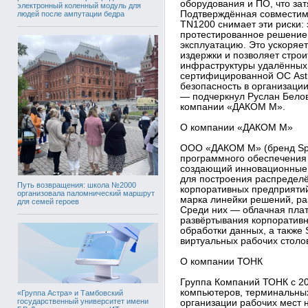
оборудования и ПО, что зат
электронный коленный модуль для
Подтверждённая совместимо
людей после ампутации бедра
TN1200 снимает эти риски: 
протестированное решение,
эксплуатацию. Это ускоря
издержки и позволяет стро
инфраструктуры удалённых 
сертифицированной ОС Astr
безопасность в организаци
— подчеркнул Руслан Белов
компании «ДАКОМ М».
О компании «ДАКОМ М»
ООО «ДАКОМ М» (бренд Spa
программного обеспечения 
создающий инновационные 
для построения распредел
Путь возвращения: школа №2000
корпоративных предприяти
организовала паломнический маршрут
марка линейки решений, р
для семей героев
Среди них — облачная пла
развёртывания корпоратив
обработки данных, а также
виртуальных рабочих столо
О компании ТОНК
Группа Компаний ТОНК с 20
компьютеров, терминальных
«Группа Астра» и Тамбовский
государственный университет имени
организации рабочих мест 