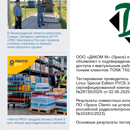
В Ленинградской области работники
Северо-Западного филиала ФГУП
«УВО Минтранса России» провели
учебные стрельбы из боевого
огнестрельного оружия
ООО «ДАКОМ М» (Space) и
объявляют о подтверждении
доступа к виртуальным рабо
тонким клиентом TONK TN1
Тестирование проводилось 
Linux Special Edition РУСБ.
сертифицированной компан
№28730/2025 от 02.06.2025 г
Результаты совместных исп
ПО «Space Client» на устр
российской радиоэлектронн
№1018\1\2023).
«Лента PRO» продала бизнесу более 5
Основные результаты тести
млн литров прохладительных напитков