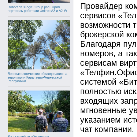
Провайдер ко
Robort от 3Logic Group расширил
портфель роботами Unitree A2 и A2-W
сервисов «Те
возможности т
брокерской ко
Благодаря пу
номеров, а та
сервисам вир
«Телфин.Офис»
Лесопатологические обследования на
территории Карачаево-Черкесской
системой «Бит
Республики
полностью ис
входящих запр
мгновенные у
указанием ист
чат компании.
Росгвардейцы обеспечили