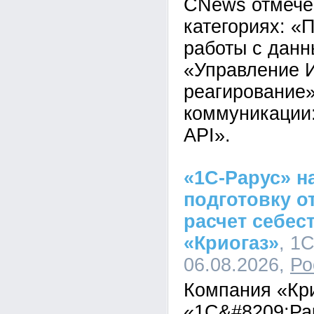
CNews отмечен
категориях: 
работы с данн
«Управление И
реагирование»
коммуникации
API».
«1С-Рарус» н
подготовку о
расчет себес
«Криогаз»
, 1
06.08.2026,
Ро
Компания «Кр
«1С&#8209;Ра