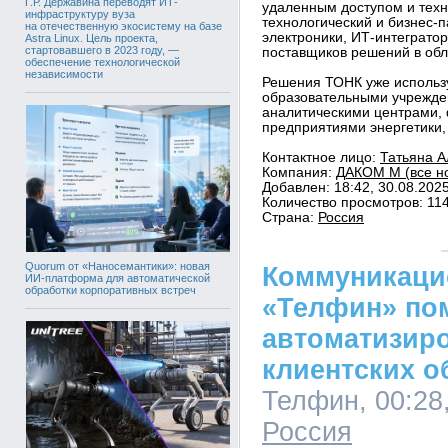
Г.Р. Державина переводят ИТ-
удаленным доступом и техн
инфраструктуру вуза
технологический и бизнес-
на отечественную экосистему на базе
электроники, ИТ-интегратор
Astra Linux. Цель проекта,
стартовавшего в 2023 году, —
поставщиков решений в об
обеспечение технологической
независимости
Решения ТОНК уже использ
образовательными учрежд
аналитическими центрами,
предприятиями энергетики,
Контактное лицо:
Татьяна А
Компания:
ДАКОМ М (все но
Добавлен: 18:42, 30.08.202
Количество просмотров: 11
Страна:
Россия
Quorum от «Наносемантики»: новая
Коммуникаци
ИИ-платформа для автоматической
обработки корпоративных встреч
«Телфин» по
автоматизир
клиентских 
Телфин, 00:28,
Россия