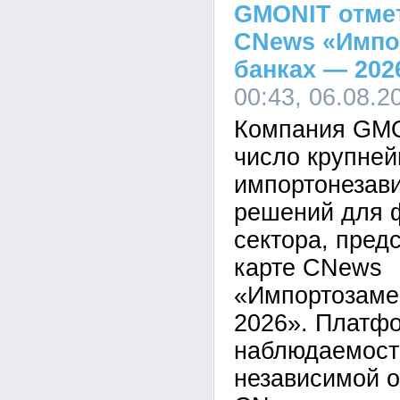
GMONIT отмет
CNews «Импо
банках — 202
00:43, 06.08.2
Компания GMO
число крупне
импортонезав
решений для 
сектора, пред
карте CNews
«Импортозаме
2026». Платф
наблюдаемост
независимой о