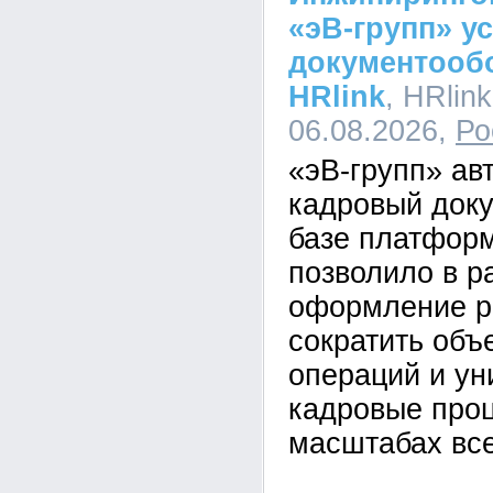
«эВ-групп» у
документооб
HRlink
, HRlink
06.08.2026,
Ро
«эВ-групп» ав
кадровый док
базе платформ
позволило в р
оформление р
сократить объ
операций и у
кадровые про
масштабах все