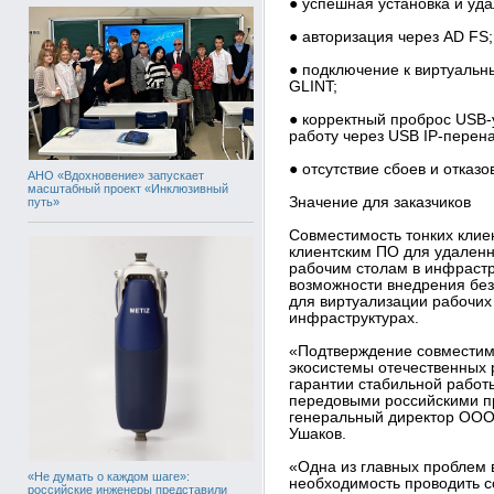
● успешная установка и уда
● авторизация через AD FS;
● подключение к виртуальн
GLINT;
● корректный проброс USB-
работу через USB IP-перен
● отсутствие сбоев и отказов
АНО «Вдохновение» запускает
масштабный проект «Инклюзивный
Значение для заказчиков
путь»
Совместимость тонких клиен
клиентским ПО для удаленн
рабочим столам в инфрастр
возможности внедрения бе
для виртуализации рабочих
инфраструктурах.
«Подтверждение совместимо
экосистемы отечественных
гарантии стабильной работ
передовыми российскими п
генеральный директор ОО
Ушаков.
«Одна из главных проблем 
«Не думать о каждом шаге»:
необходимость проводить с
российские инженеры представили