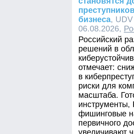
становятся д
преступников
бизнеса
, UDV
06.08.2026,
Ро
Российский ра
решений в обл
киберустойчи
отмечает: сни
в киберпресту
риски для ком
масштаба. Го
инструменты,
фишинговые н
первичного до
увеличивают ч