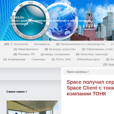
ATREX.RU
Пресс релизы коммерческих компаний и общественных
организаций
50
IT технологии
Антивирусы
6
Промышленность и производство
Ст
1
Микрофинансы
8
Культура, искусство
1
Образование, учеба
8
Реклама, PR
Договора, соглашения
4
Логистика, транспорт
1
Конференции
Семинары
1
РуНет, Web
Юбилейные даты
2
Бл
2
Нед
Пресс-релизы
//
Space получил се
Space Client с то
Самое-самое
//
компании ТОНК