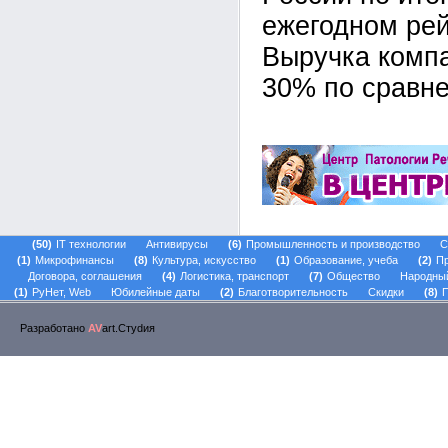
ежегодном ре
Выручка комп
30% по сравне
50
IT технологии
Антивирусы
6
Промышленность и производство
С
1
Микрофинансы
8
Культура, искусство
1
Образование, учеба
2
Пр
Договора, соглашения
4
Логистика, транспорт
7
Общество
Народны
1
РуНет, Web
Юбилейные даты
2
Благотворительность
Скидки
8
П
Разработано
AV
art.Стуdия