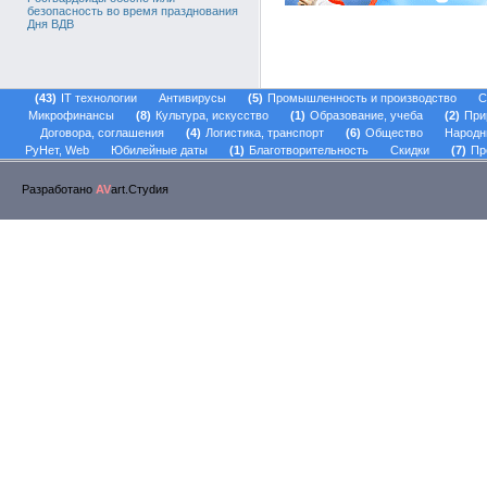
безопасность во время празднования
Дня ВДВ
43
IT технологии
Антивирусы
5
Промышленность и производство
С
Микрофинансы
8
Культура, искусство
1
Образование, учеба
2
При
Договора, соглашения
4
Логистика, транспорт
6
Общество
Народн
РуНет, Web
Юбилейные даты
1
Благотворительность
Скидки
7
Пр
Разработано
AV
art.Стуdия