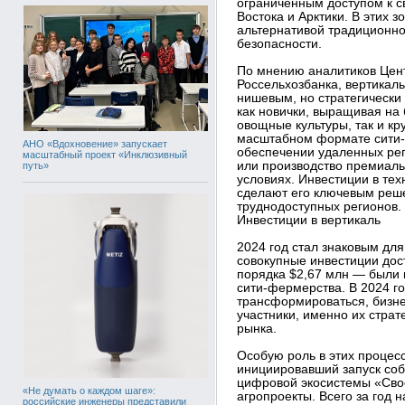
ограниченным доступом к с
Востока и Арктики. В этих 
альтернативой традиционно
безопасности.
По мнению аналитиков Цент
Россельхозбанка, вертикал
нишевым, но стратегически
как новички, выращивая на 
овощные культуры, так и кр
масштабном формате сити-
АНО «Вдохновение» запускает
обеспечении удаленных рег
масштабный проект «Инклюзивный
или производство премиаль
путь»
условиях. Инвестиции в тех
сделают его ключевым реш
труднодоступных регионов.
Инвестиции в вертикаль
2024 год стал знаковым для
совокупные инвестиции дос
порядка $2,67 млн — были 
сити-фермерства. В 2024 г
трансформироваться, бизне
участники, именно их страт
рынка.
Особую роль в этих процесс
инициировавший запуск соб
цифровой экосистемы «Сво
«Не думать о каждом шаге»:
агропроекты. Всего за год 
российские инженеры представили