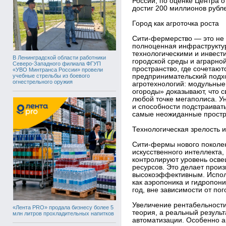
России, по оценке Центра о
достиг 200 миллионов рубл
Город как агроточка роста
Сити-фермерство — это не 
полноценная инфраструктур
технологическими и инвес
В Ленинградской области работники
городской среды и аграрно
Северо-Западного филиала ФГУП
пространство, где сочетают
«УВО Минтранса России» провели
учебные стрельбы из боевого
предпринимательский подхо
огнестрельного оружия
агротехнологий: модульны
огороды» доказывают, что 
любой точке мегаполиса. Ун
и способности подстраивать
самые неожиданные простр
Технологическая зрелость 
Сити-фермы нового поколе
искусственного интеллекта,
контролируют уровень осве
ресурсов. Это делает произ
высокоэффективным. Испол
как аэропоника и гидропон
год, вне зависимости от по
Увеличение рентабельности
«Лента PRO» продала бизнесу более 5
теория, а реальный результ
млн литров прохладительных напитков
автоматизации. Особенно ак