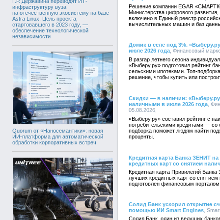
Г.Р. Державина переводят ИТ-
Решение компании EGAR «СМАРТК
инфраструктуру вуза
Министерства цифрового развития,
на отечественную экосистему на базе
включено в Единый реестр российс
Astra Linux. Цель проекта,
вычислительных машин и баз данн
стартовавшего в 2023 году, —
обеспечение технологической
независимости
Домик в селе под 3%. «Выберу.ру
июле 2026 года
, Финансовый маркет
В разгар летнего сезона индивидуа
«Выберу.ру» подготовил рейтинг б
сельскими ипотеками. Топ-подборк
решение, чтобы купить или построи
Скидки — в наличии: «Выберу.ру
наличными в июле 2026 года
, Фи
05.08.2026,
«Выберу.ру» составил рейтинг с н
потребительскими кредитами — со с
подборка поможет людям найти под
Quorum от «Наносемантики»: новая
проценты.
ИИ-платформа для автоматической
обработки корпоративных встреч
Кредитная карта Банка ЗЕНИТ на
кредитных карт со снятием нали
Кредитная карта Привилегий Банка 
лучших кредитных карт со снятием 
подготовлен финансовым порталом
Солид Банк ускорил открытие сче
помощью ИИ Smart Engines
, Smar
Солид Банк, один из ведущих банко