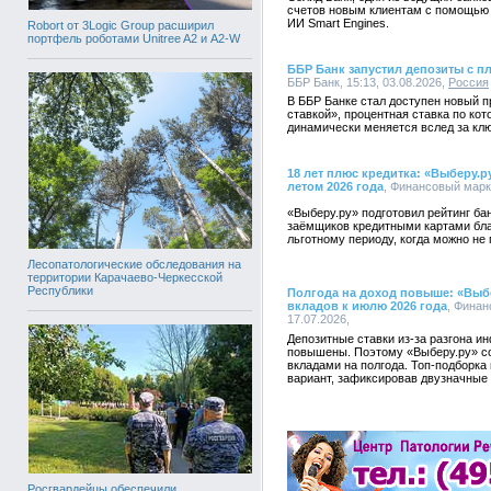
счетов новым клиентам с помощью 
ИИ Smart Engines.
Robort от 3Logic Group расширил
портфель роботами Unitree A2 и A2-W
ББР Банк запустил депозиты с п
ББР Банк, 15:13, 03.08.2026,
Россия
В ББР Банке стал доступен новый 
ставкой», процентная ставка по кот
динамически меняется вслед за клю
18 лет плюс кредитка: «Выберу.р
летом 2026 года
, Финансовый марке
«Выберу.ру» подготовил рейтинг б
заёмщиков кредитными картами бл
льготному периоду, когда можно не 
Лесопатологические обследования на
территории Карачаево-Черкесской
Республики
Полгода на доход повыше: «Выб
вкладов к июлю 2026 года
, Финан
17.07.2026,
Депозитные ставки из-за разгона и
повышены. Поэтому «Выберу.ру» со
вкладами на полгода. Топ-подборка
вариант, зафиксировав двузначные
Росгвардейцы обеспечили