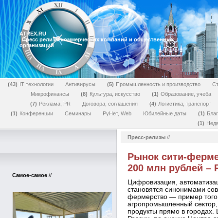
ATREX.RU
Пресс релизы коммерческих компаний и общественных
организаций
43
IT технологии
Антивирусы
5
Промышленность и производство
Ст
Микрофинансы
8
Культура, искусство
1
Образование, учеба
7
Реклама, PR
Договора, соглашения
4
Логистика, транспорт
1
Конференции
Семинары
РуНет, Web
Юбилейные даты
1
Бла
1
Нед
Пресс-релизы
//
Рынок сити-ферме
200 млн рублей –
Самое-самое
//
Цифровизация, автоматизац
становятся синонимами сов
фермерство — пример того
агропромышленный сектор,
продукты прямо в городах.