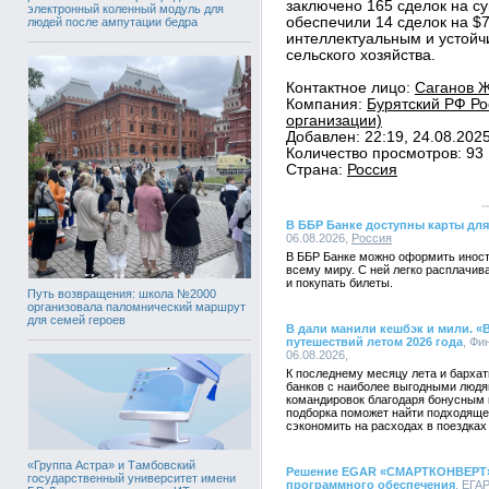
заключено 165 сделок на су
электронный коленный модуль для
обеспечили 14 сделок на $
людей после ампутации бедра
интеллектуальным и устой
сельского хозяйства.
Контактное лицо:
Саганов Ж
Компания:
Бурятский РФ Ро
организации)
Добавлен: 22:19, 24.08.202
Количество просмотров: 93
Страна:
Россия
В ББР Банке доступны карты для
06.08.2026,
Россия
В ББР Банке можно оформить иност
всему миру. С ней легко расплачив
и покупать билеты.
Путь возвращения: школа №2000
организовала паломнический маршрут
для семей героев
В дали манили кешбэк и мили. «
путешествий летом 2026 года
, Фи
06.08.2026,
К последнему месяцу лета и бархат
банков с наиболее выгодными людя
командировок благодаря бонусным 
подборка поможет найти подходяще
сэкономить на расходах в поездках 
«Группа Астра» и Тамбовский
Решение EGAR «СМАРТКОНВЕРТ» 
государственный университет имени
программного обеспечения
, ЕГАР