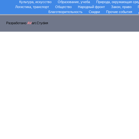
Культура, искусство
Образование, учеба
Природа, окружающая сре
Логистика, транспорт
Общество
Народный фронт
Закон, право
Благотворительность
Скидки
Прочие события
Разработано
AV
art.Стуdия