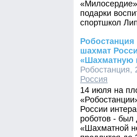
«Милосердие»
подарки восп
спортшкол Лип
Робостанция
шахмат Росс
«Шахматную 
Робостанция, 2
Россия
14 июля на п
«Робостанции»
России интера
роботов - был 
«Шахматной не