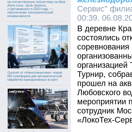
на отечественную экосистему на базе
Astra Linux. Цель проекта,
Сервис" филиа
стартовавшего в 2023 году, —
обеспечение технологической
00:39, 06.08.2
независимости
В деревне Кр
состоялись от
соревнования 
организованн
организацией 
Турнир, собра
Quorum от «Наносемантики»: новая
ИИ-платформа для автоматической
обработки корпоративных встреч
прошел на акв
Любовского в
мероприятии п
сотрудник Мос
«ЛокоТех-Сер