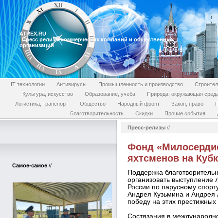
ATREX.RU
Пресс релизы коммерческих компаний и общественных
организаций
IT технологии
Антивирусы
Промышленность и производство
Строител
Культура, искусство
Образование, учеба
Природа, окружающая сред
Логистика, транспорт
Общество
Народный фронт
Закон, право
П
Благотворительность
Скидки
Прочие события
Пресс-релизы
//
Фонд «Милосерди
яхтсменов на Кубк
Самое-самое
//
Поддержка благотворитель
организовать выступление 
России по парусному спорт
Андрея Кузьмина и Андрея
победу на этих престижных
Состязания в международно