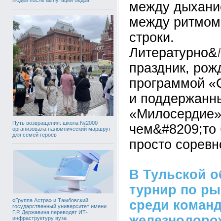
между дыхани
между ритмом
строки.
Литературно&
праздник, рож
программой «
и поддержанн
«Милосердие»,
Путь возвращения: школа №2000
чем&#8209;то
организовала паломнический маршрут
для семей героев
просто соревн
В Тульской о
турнир по р
«Группа Астра» и Тамбовский
среди коман
государственный университет имени
Г.Р. Державина переводят ИТ-
железнодоро
инфраструктуру вуза