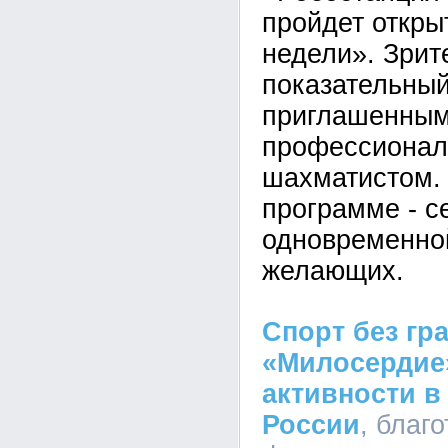
пройдет откр
недели». Зрит
показательны
приглашенны
профессионал
шахматистом. 
программе - с
одновременной
желающих.
Спорт без гр
«Милосердие»
активности в
России
, благ