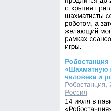
продлится до 
открытия при
шахматисты с
роботом, а за
желающий мог 
рамках сеанс
игры.
Робостанция
«Шахматную 
человека и р
Робостанция, 2
Россия
14 июля в па
«Робостанция