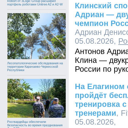
Robort от 3Logic Group расширил
Клинский сп
портфель роботами Unitree A2 и A2-W
Адриан — дв
чемпион Рос
Адриан Денисо
05.08.2026,
Ро
Антонов Адриа
Клина — двук
Лесопатологические обследования на
территории Карачаево-Черкесской
России по ру
Республики
На Елагином 
пройдёт бесп
тренировка с
тренерами
, F
05.08.2026,
Росгвардейцы обеспечили
безопасность во время празднования