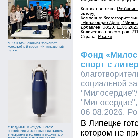
Контактное лицо:
Разбирин 
автору)
Компания:
благотворитель
"Милосердие"/фонд "Милосе
Добавлен: 08:20, 11.05.202
Количество просмотров: 21
Страна:
Россия
АНО «Вдохновение» запускает
масштабный проект «Инклюзивный
путь»
Фонд «Милос
спорт с лите
благотворите
социальной з
"Милосердие"
"Милосердие",
06.08.2026,
Ро
В Липецке гот
«Не думать о каждом шаге»:
котором не пр
российские инженеры представили
электронный коленный модуль для
людей после ампутации бедра