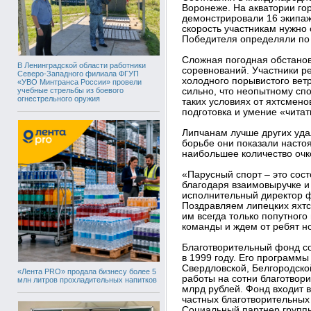
Воронеже. На акватории го
демонстрировали 16 экипаже
скорость участникам нужно 
Победителя определяли по 
Сложная погодная обстанов
В Ленинградской области работники
соревнований. Участники ре
Северо-Западного филиала ФГУП
холодного порывистого ветр
«УВО Минтранса России» провели
учебные стрельбы из боевого
сильно, что неопытному сп
огнестрельного оружия
таких условиях от яхтсмено
подготовка и умение «читат
Липчанам лучше других удал
борьбе они показали насто
наибольшее количество очк
«Парусный спорт – это сост
благодаря взаимовыручке и
исполнительный директор 
Поздравляем липецких яхтс
им всегда только попутного
команды и ждем от ребят н
Благотворительный фонд с
в 1999 году. Его программы
Свердловской, Белгородской
«Лента PRO» продала бизнесу более 5
работы на сотни благотвор
млн литров прохладительных напитков
млрд рублей. Фонд входит 
частных благотворительных
Социальный партнер групп