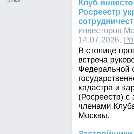
Клуб инвест
Дня ВДВ
Росреестр ук
сотрудничес
инвесторов Мо
14.07.2026,
Ро
В столице пр
встреча руков
Федеральной 
государственн
кадастра и ка
(Росреестр) с
членами Клуб
Москвы.
Застройщики