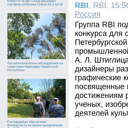
Robort от 3Logic Group расширил
RBI
, RBI, 15:5
портфель роботами Unitree A2 и A2-W
Россия
Группа RBI по
конкурса для 
Петербургской
промышленной
А. Л. Штиглиц
Лесопатологические обследования на
дизайнеры ра
территории Карачаево-Черкесской
Республики
графические к
посвященные
достижениям 
ученых, изобр
деятелей куль
Росгвардейцы обеспечили
безопасность во время празднования