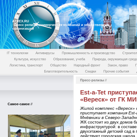
ATREX.RU
Пресс релизы коммерческих компаний и общественных
организаций
IT технологии
Антивирусы
Промышленность и производство
Строител
Культура, искусство
Образование, учеба
Природа, окружающая сред
Логистика, транспорт
Общество
Народный фронт
Закон, право
П
Благотворительность
Скидки
Прочие события
Пресс-релизы
//
Est-a-Tet приступ
«Вереск» от ГК М
Самое-самое
//
Жилой комплекс «Вереск» 
приступает компания Est-a
Мнёвники в Северо-Запад
ЖК состоит из двух домов б
инфраструктурой: в составе
двухэтажный детский сад в
действует городская школа.