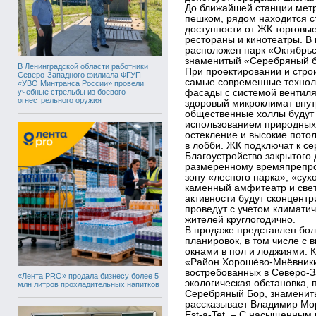
До ближайшей станции метр
пешком, рядом находится с
доступности от ЖК торговые
рестораны и кинотеатры. В 
расположен парк «Октябрьск
знаменитый «Серебряный б
В Ленинградской области работники
При проектировании и стро
Северо-Западного филиала ФГУП
самые современные технол
«УВО Минтранса России» провели
учебные стрельбы из боевого
фасады с системой вентиля
огнестрельного оружия
здоровый микроклимат внут
общественные холлы будут 
использованием природных 
остекление и высокие пото
в лобби. ЖК подключат к с
Благоустройство закрытого 
размеренному времяпрепро
зону «лесного парка», «сух
каменный амфитеатр и свет
активности будут сконцент
проведут с учетом климати
жителей круглогодично.
В продаже представлен бол
планировок, в том числе с
окнами в пол и лоджиями. 
«Район Хорошёво-Мнёвники
востребованных в Северо-З
«Лента PRO» продала бизнесу более 5
экологическая обстановка, 
млн литров прохладительных напитков
Серебряный Бор, знамениты
рассказывает Владимир Мор
Est-a-Tet. – С насыщенным