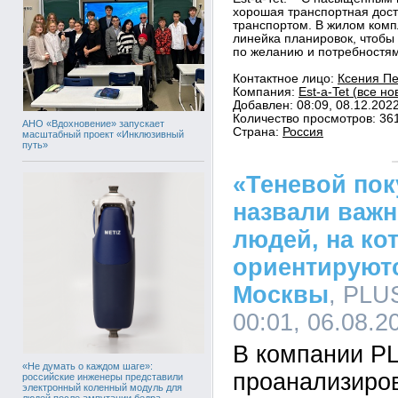
хорошая транспортная дост
транспортом. В жилом комп
линейка планировок, чтобы
по желанию и потребностя
Контактное лицо:
Ксения Пе
Компания:
Est-a-Tet (все н
Добавлен: 08:09, 08.12.202
Количество просмотров: 36
АНО «Вдохновение» запускает
Страна:
Россия
масштабный проект «Инклюзивный
путь»
«Теневой пок
назвали важн
людей, на ко
ориентируют
Москвы
, PLU
00:01, 06.08.2
В компании P
«Не думать о каждом шаге»:
проанализиро
российские инженеры представили
электронный коленный модуль для
людей после ампутации бедра