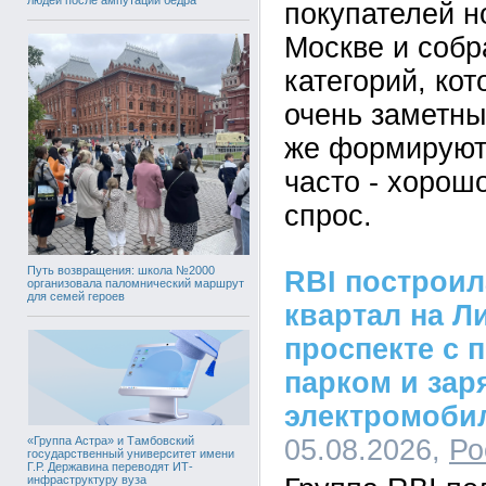
покупателей н
Москве и собр
категорий, кот
очень заметны
же формируют
часто - хорош
спрос.
Путь возвращения: школа №2000
RBI построи
организовала паломнический маршрут
для семей героев
квартал на Л
проспекте с 
парком и зар
электромоби
«Группа Астра» и Тамбовский
05.08.2026,
Ро
государственный университет имени
Г.Р. Державина переводят ИТ-
инфраструктуру вуза