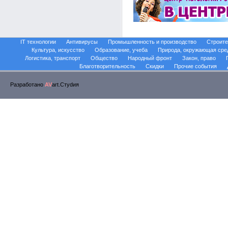
IT технологии
Антивирусы
Промышленность и производство
Строите
Культура, искусство
Образование, учеба
Природа, окружающая сре
Логистика, транспорт
Общество
Народный фронт
Закон, право
Благотворительность
Скидки
Прочие события
Разработано
AV
art.Стуdия