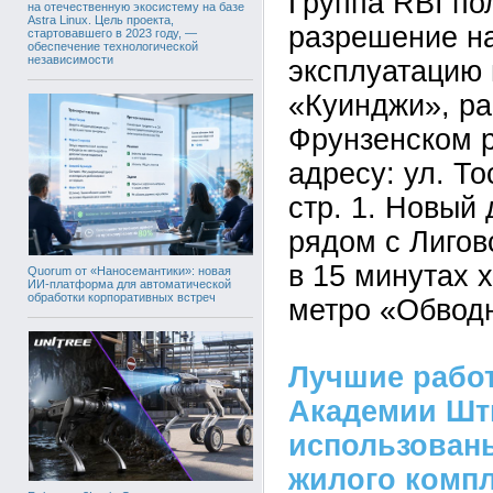
Группа RBI по
на отечественную экосистему на базе
Astra Linux. Цель проекта,
разрешение на
стартовавшего в 2023 году, —
обеспечение технологической
независимости
эксплуатацию 
«Куинджи», ра
Фрунзенском р
адресу: ул. Тос
стр. 1. Новый
рядом с Лигов
в 15 минутах 
Quorum от «Наносемантики»: новая
ИИ-платформа для автоматической
обработки корпоративных встреч
метро «Обвод
Лучшие рабо
Академии Шт
использован
жилого комп