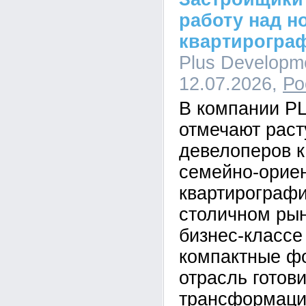
работу над н
квартирогра
Plus Developme
12.07.2026,
Ро
В компании P
отмечают рас
девелоперов к
семейно-орие
квартирографи
столичном рын
бизнес-класс
компактные ф
отрасль готови
трансформаци