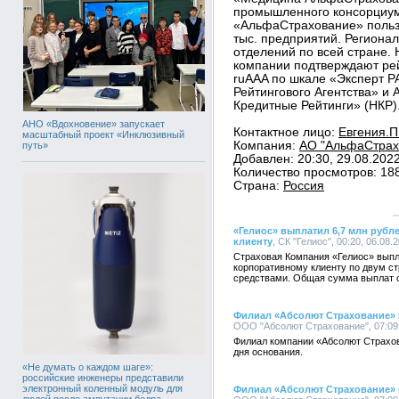
промышленного консорциум
«АльфаСтрахование» польз
тыс. предприятий. Региона
отделений по всей стране.
компании подтверждают рей
ruАAA по шкале «Эксперт Р
Рейтингового Агентства» и
Кредитные Рейтинги» (НКР)
АНО «Вдохновение» запускает
Контактное лицо:
Евгения.П
масштабный проект «Инклюзивный
Компания:
АО "АльфаСтрахо
путь»
Добавлен: 20:30, 29.08.202
Количество просмотров: 18
Страна:
Россия
«Гелиос» выплатил 6,7 млн руб
клиенту
, СК "Гелиос", 00:20, 06.08.
Страховая Компания «Гелиос» вып
корпоративному клиенту по двум с
средствами. Общая сумма выплат с
Филиал «Абсолют Страхование» в
ООО "Абсолют Страхование", 07:09,
Филиал компании «Абсолют Страхов
дня основания.
«Не думать о каждом шаге»:
российские инженеры представили
электронный коленный модуль для
Филиал «Абсолют Страхование» в
людей после ампутации бедра