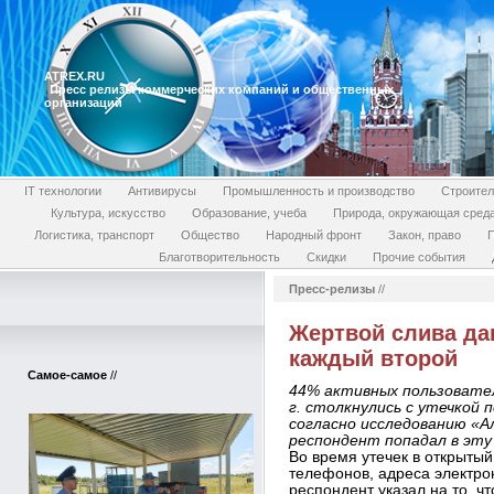
ATREX.RU
Пресс релизы коммерческих компаний и общественных
организаций
IT технологии
Антивирусы
Промышленность и производство
Строител
Культура, искусство
Образование, учеба
Природа, окружающая сред
Логистика, транспорт
Общество
Народный фронт
Закон, право
П
Благотворительность
Скидки
Прочие события
Пресс-релизы
//
Жертвой слива да
каждый второй
Самое-самое
//
44% активных пользовател
г. столкнулись с утечкой 
согласно исследованию «
респондент попадал в эту
Во время утечек в открыты
телефонов, адреса электро
респондент указал на то, чт