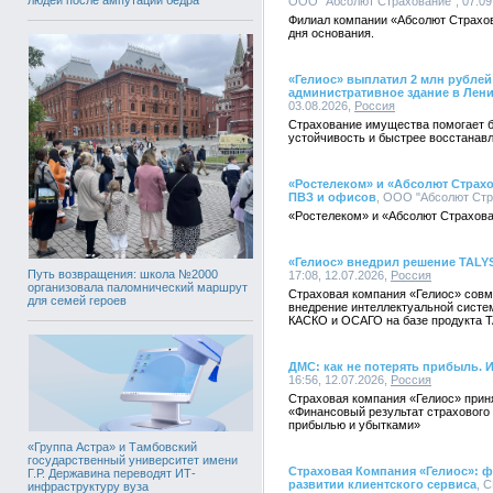
ООО "Абсолют Страхование", 07:09,
Филиал компании «Абсолют Страхов
дня основания.
«Гелиос» выплатил 2 млн рубле
административное здание в Лен
03.08.2026,
Россия
Страхование имущества помогает 
устойчивость и быстрее восстанав
«Ростелеком» и «Абсолют Страхо
ПВЗ и офисов
, ООО "Абсолют Стра
«Ростелеком» и «Абсолют Страхова
«Гелиос» внедрил решение TALY
Путь возвращения: школа №2000
17:08, 12.07.2026,
Россия
организовала паломнический маршрут
Страховая компания «Гелиос» совм
для семей героев
внедрение интеллектуальной систе
КАСКО и ОСАГО на базе продукта T
ДМС: как не потерять прибыль. 
16:56, 12.07.2026,
Россия
Страховая компания «Гелиос» прин
«Финансовый результат страхового
прибылью и убытками»
«Группа Астра» и Тамбовский
государственный университет имени
Страховая Компания «Гелиос»: ф
Г.Р. Державина переводят ИТ-
развитии клиентского сервиса
, С
инфраструктуру вуза