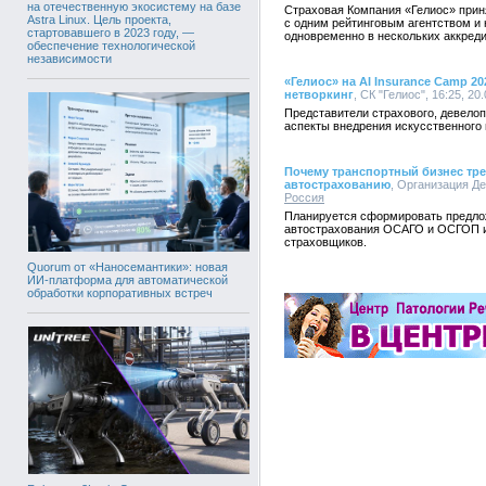
на отечественную экосистему на базе
Страховая Компания «Гелиос» прин
Astra Linux. Цель проекта,
с одним рейтинговым агентством и 
стартовавшего в 2023 году, —
одновременно в нескольких аккреди
обеспечение технологической
независимости
«Гелиос» на AI Insurance Camp 
нетворкинг
, СК "Гелиос", 16:25, 20
Представители страхового, девелоп
аспекты внедрения искусственного 
Почему транспортный бизнес тре
автострахованию
, Организация Де
Россия
Планируется сформировать предло
автострахования ОСАГО и ОСГОП и
страховщиков.
Quorum от «Наносемантики»: новая
ИИ-платформа для автоматической
обработки корпоративных встреч