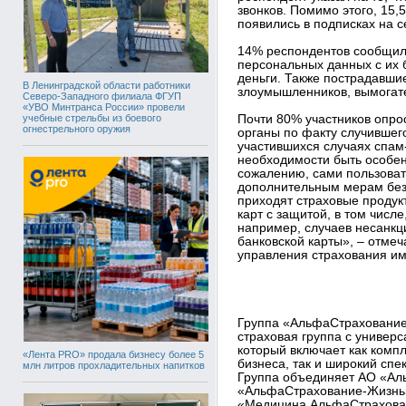
звонков. Помимо этого, 15
появились в подписках на 
14% респондентов сообщили 
персональных данных с их 
деньги. Также пострадавши
В Ленинградской области работники
злоумышленников, вымогате
Северо-Западного филиала ФГУП
«УВО Минтранса России» провели
учебные стрельбы из боевого
Почти 80% участников опр
огнестрельного оружия
органы по факту случившег
участившихся случаях спам-
необходимости быть особен
сожалению, сами пользоват
дополнительным мерам без
приходят страховые продук
карт с защитой, в том числ
например, случаев несанкц
банковской карты», – отмеч
управления страхования и
Группа «АльфаСтрахование
страховая группа с универ
который включает как ком
«Лента PRO» продала бизнесу более 5
бизнеса, так и широкий спе
млн литров прохладительных напитков
Группа объединяет АО «А
«АльфаСтрахование-Жизн
«Медицина АльфаСтрахован