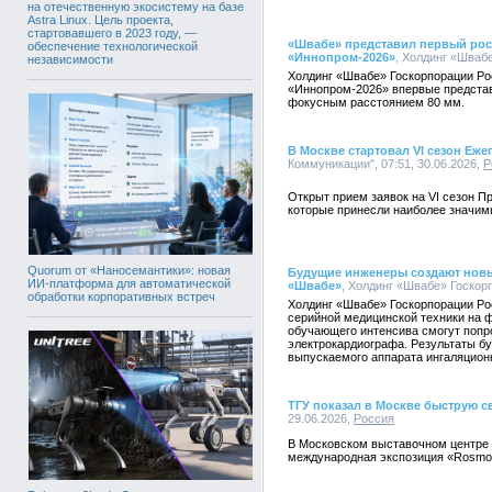
на отечественную экосистему на базе
Astra Linux. Цель проекта,
стартовавшего в 2023 году, —
«Швабе» представил первый ро
обеспечение технологической
«Иннопром-2026»
, Холдинг «Швабе
независимости
Холдинг «Швабе» Госкорпорации Р
«Иннопром-2026» впервые представ
фокусным расстоянием 80 мм.
В Москве стартовал VI сезон Еж
Коммуникации", 07:51, 30.06.2026,
Р
Открыт прием заявок на VI сезон 
которые принесли наиболее значимы
Quorum от «Наносемантики»: новая
Будущие инженеры создают новы
ИИ-платформа для автоматической
«Швабе»
, Холдинг «Швабе» Госкорп
обработки корпоративных встреч
Холдинг «Швабе» Госкорпорации Ро
серийной медицинской техники на 
обучающего интенсива смогут попро
электрокардиографа. Результаты б
выпускаемого аппарата ингаляцион
ТГУ показал в Москве быструю с
29.06.2026,
Россия
В Московском выставочном центре
международная экспозиция «Rosmoul