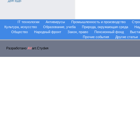
Дня ВДВ
IT технологии
Антивирусы
Промышленность и производство
Стро
Культура, искусство
Образование, учеба
Природа, окружающая среда
На
Общество
Народный фронт
Закон, право
Пенсионный фонд
Выста
Прочие события
Другие статьи
Разработано
AV
art.Стуdия