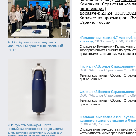
Компания:
Страховая компа
организации)
Добавлен: 20:24, 03.09.202
Количество просмотров: 75
Страна:
Россия
«Гелиос» выплатил 6,7 млн руб
клиенту
, СК "Гелиос", 00:20, 06.08.
АНО «Вдохновение» запускает
масштабный проект «Инклюзивный
Страховая Компания «Гелиос» вып
путь»
корпоративному клиенту по двум с
средствами. Общая сумма выплат с
Филиал «Абсолют Страхование» в
ООО "Абсолют Страхование", 07:09,
Филиал компании «Абсолют Страхов
дня основания.
Филиал «Абсолют Страхование» в
ООО "Абсолют Страхование", 07:09,
Филиал компании «Абсолют Страхов
дня основания.
«Гелиос» выплатил 2 млн рубле
административное здание в Лен
03.08.2026,
Россия
«Не думать о каждом шаге»:
российские инженеры представили
Страхование имущества помогает 
электронный коленный модуль для
устойчивость и быстрее восстанав
людей после ампутации бедра