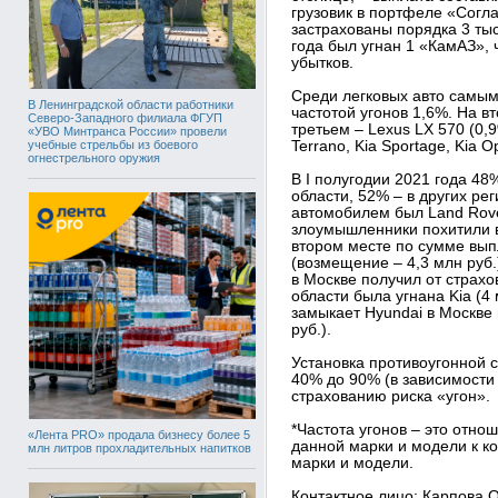
грузовик в портфеле «Согл
застрахованы порядка 3 тыс
года был угнан 1 «КамАЗ», 
убытков.
Среди легковых авто самым
В Ленинградской области работники
частотой угонов 1,6%. На в
Северо-Западного филиала ФГУП
третьем – Lexus LX 570 (0,9
«УВО Минтранса России» провели
учебные стрельбы из боевого
Terrano, Kia Sportage, Kia O
огнестрельного оружия
В I полугодии 2021 года 4
области, 52% – в других р
автомобилем был Land Rove
злоумышленники похитили в
втором месте по сумме вып
(возмещение – 4,3 млн руб.
в Москве получил от страхо
области была угнана Kia (4 
замыкает Hyundai в Москве 
руб.).
Установка противоугонной с
40% до 90% (в зависимости
страхованию риска «угон».
*Частота угонов – это отн
«Лента PRO» продала бизнесу более 5
данной марки и модели к к
млн литров прохладительных напитков
марки и модели.
Контактное лицо:
Карпова О