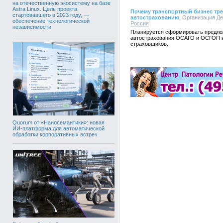
на отечественную экосистему на базе
Astra Linux. Цель проекта,
Почему транспортный бизнес тре
стартовавшего в 2023 году, —
автострахованию
, Организация Де
обеспечение технологической
Россия
независимости
Планируется сформировать предло
автострахования ОСАГО и ОСГОП и
страховщиков.
Quorum от «Наносемантики»: новая
ИИ-платформа для автоматической
обработки корпоративных встреч