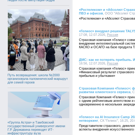
«Ростелеком» и «Абсолют Страхо
ПВЗ и офисов
, ООО "Абсолют Стра
«Ростелеком» и «Абсолют Страхова
«Гелиос» внедрил решение TALY
17:08, 12.07.2026,
Россия
Страховая компания «Гелиос» совм
внедрение интеллектуальной систе
КАСКО и ОСАГО на базе продукта T
ДМС: как не потерять прибыль. 
16:56, 12.07.2026,
Россия
Страховая компания «Гелиос» прин
«Финансовый результат страхового
Путь возвращения: школа №2000
прибылью и убытками»
организовала паломнический маршрут
для семей героев
Страховая Компания «Гелиос»: ф
развитии клиентского сервиса
, С
Страховая Компания «Гелиос» прин
с одним рейтинговым агентством и 
одновременно в нескольких аккреди
«Гелиос» на AI Insurance Camp 
нетворкинг
, СК "Гелиос", 16:25, 20
«Группа Астра» и Тамбовский
Представители страхового, девелоп
государственный университет имени
аспекты внедрения искусственного 
Г.Р. Державина переводят ИТ-
инфраструктуру вуза