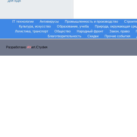
Дня ВДВ
IT технологии
Антивирусы
Промышленность и производство
Строите
Культура, искусство
Образование, учеба
Природа, окружающая сре
Логистика, транспорт
Общество
Народный фронт
Закон, право
Благотворительность
Скидки
Прочие события
Разработано
AV
art.Стуdия