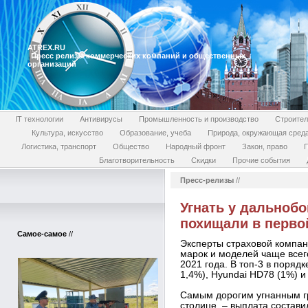
ATREX.RU
Пресс релизы коммерческих компаний и общественных
организаций
IT технологии
Антивирусы
Промышленность и производство
Строител
Культура, искусство
Образование, учеба
Природа, окружающая сред
Логистика, транспорт
Общество
Народный фронт
Закон, право
П
Благотворительность
Скидки
Прочие события
Пресс-релизы
//
Угнать у дальнобо
похищали в перво
Самое-самое
//
Эксперты страховой компан
марок и моделей чаще всег
2021 года. В топ-3 в поряд
1,4%), Hyundai HD78 (1%) и
Самым дорогим угнанным г
столице, – выплата состав