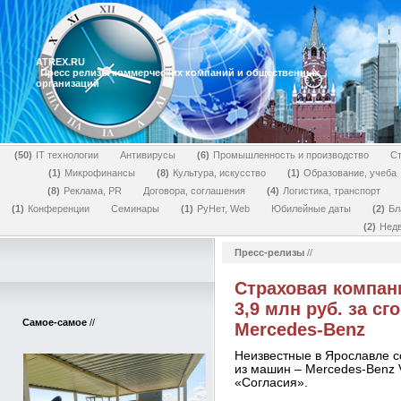
ATREX.RU
Пресс релизы коммерческих компаний и общественных
организаций
50
IT технологии
Антивирусы
6
Промышленность и производство
Ст
1
Микрофинансы
8
Культура, искусство
1
Образование, учеба
8
Реклама, PR
Договора, соглашения
4
Логистика, транспорт
1
Конференции
Семинары
1
РуНет, Web
Юбилейные даты
2
Бл
2
Нед
Пресс-релизы
//
Страховая компан
3,9 млн руб. за с
Самое-самое
//
Mercedes-Benz
Неизвестные в Ярославле с
из машин – Mercedes-Benz 
«Согласия».