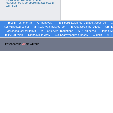
безопасность во время празднования
Дня ВДВ
50
IT технологии
Антивирусы
6
Промышленность и производство
С
1
Микрофинансы
8
Культура, искусство
1
Образование, учеба
2
Пр
Договора, соглашения
4
Логистика, транспорт
7
Общество
Народны
1
РуНет, Web
Юбилейные даты
2
Благотворительность
Скидки
8
П
Разработано
AV
art.Стуdия