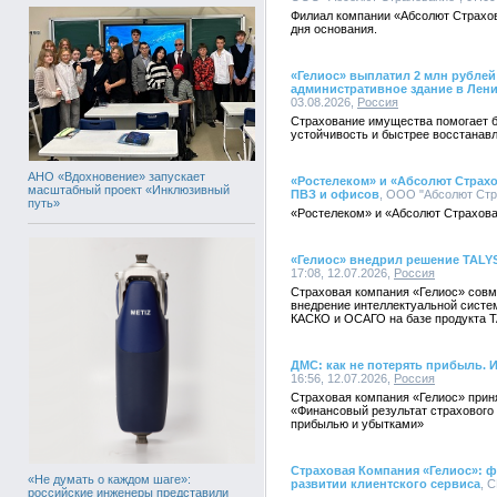
Филиал компании «Абсолют Страхов
дня основания.
«Гелиос» выплатил 2 млн рубле
административное здание в Лен
03.08.2026,
Россия
Страхование имущества помогает 
устойчивость и быстрее восстанав
АНО «Вдохновение» запускает
«Ростелеком» и «Абсолют Страхо
масштабный проект «Инклюзивный
ПВЗ и офисов
, ООО "Абсолют Стра
путь»
«Ростелеком» и «Абсолют Страхова
«Гелиос» внедрил решение TALY
17:08, 12.07.2026,
Россия
Страховая компания «Гелиос» совм
внедрение интеллектуальной систе
КАСКО и ОСАГО на базе продукта T
ДМС: как не потерять прибыль. 
16:56, 12.07.2026,
Россия
Страховая компания «Гелиос» прин
«Финансовый результат страхового
прибылью и убытками»
Страховая Компания «Гелиос»: ф
«Не думать о каждом шаге»:
развитии клиентского сервиса
, С
российские инженеры представили