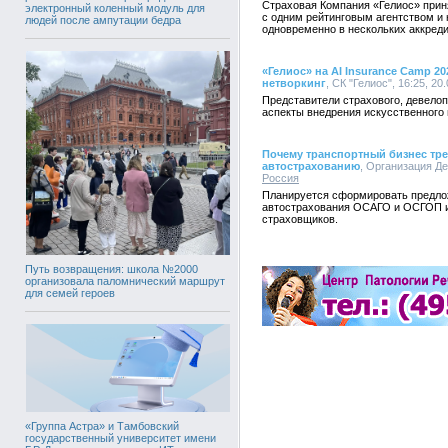
Страховая Компания «Гелиос» прин
электронный коленный модуль для
с одним рейтинговым агентством и 
людей после ампутации бедра
одновременно в нескольких аккреди
«Гелиос» на AI Insurance Camp 
нетворкинг
, СК "Гелиос", 16:25, 20
Представители страхового, девелоп
аспекты внедрения искусственного 
Почему транспортный бизнес тре
автострахованию
, Организация Де
Россия
Планируется сформировать предло
автострахования ОСАГО и ОСГОП и
страховщиков.
Путь возвращения: школа №2000
организовала паломнический маршрут
для семей героев
«Группа Астра» и Тамбовский
государственный университет имени