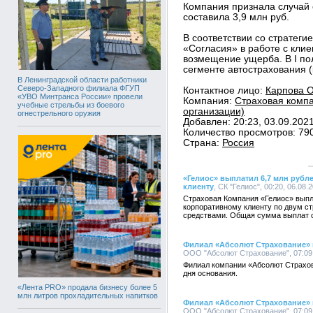
Компания признала случай 
составила 3,9 млн руб.
В соответствии со стратеги
«Согласия» в работе с кли
возмещение ущерба. В I по
сегменте автострахования (
В Ленинградской области работники
Северо-Западного филиала ФГУП
Контактное лицо:
Карпова О
«УВО Минтранса России» провели
Компания:
Страховая компа
учебные стрельбы из боевого
организации)
огнестрельного оружия
Добавлен: 20:23, 03.09.202
Количество просмотров: 79
Страна:
Россия
«Гелиос» выплатил 6,7 млн руб
клиенту
, СК "Гелиос", 00:20, 06.08.
Страховая Компания «Гелиос» вып
корпоративному клиенту по двум с
средствами. Общая сумма выплат с
Филиал «Абсолют Страхование» в
ООО "Абсолют Страхование", 07:09,
Филиал компании «Абсолют Страхов
дня основания.
«Лента PRO» продала бизнесу более 5
млн литров прохладительных напитков
Филиал «Абсолют Страхование» в
ООО "Абсолют Страхование", 07:09,