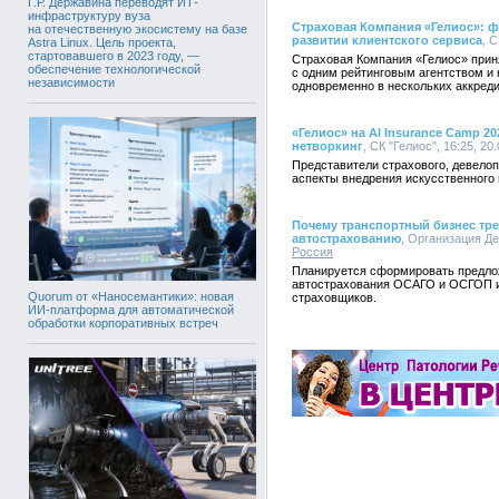
Г.Р. Державина переводят ИТ-
инфраструктуру вуза
Страховая Компания «Гелиос»: ф
на отечественную экосистему на базе
развитии клиентского сервиса
, С
Astra Linux. Цель проекта,
стартовавшего в 2023 году, —
Страховая Компания «Гелиос» прин
обеспечение технологической
с одним рейтинговым агентством и 
независимости
одновременно в нескольких аккреди
«Гелиос» на AI Insurance Camp 
нетворкинг
, СК "Гелиос", 16:25, 20
Представители страхового, девелоп
аспекты внедрения искусственного 
Почему транспортный бизнес тре
автострахованию
, Организация Де
Россия
Планируется сформировать предло
автострахования ОСАГО и ОСГОП и
Quorum от «Наносемантики»: новая
страховщиков.
ИИ-платформа для автоматической
обработки корпоративных встреч