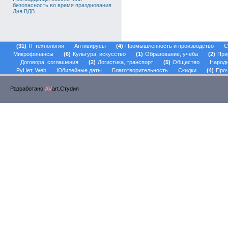
безопасность во время празднования
Дня ВДВ
31
IT технологии
Антивирусы
4
Промышленность и производство
С
Микрофинансы
6
Культура, искусство
1
Образование, учеба
2
При
Договора, соглашения
2
Логистика, транспорт
5
Общество
Народ
РуНет, Web
Юбилейные даты
Благотворительность
Скидки
4
Проч
Разработано
AV
art.Стуdия