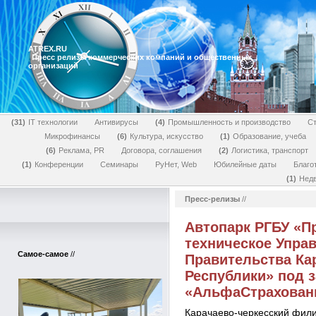
ATREX.RU
Пресс релизы коммерческих компаний и общественных
организаций
31
IT технологии
Антивирусы
4
Промышленность и производство
Ст
Микрофинансы
6
Культура, искусство
1
Образование, учеба
6
Реклама, PR
Договора, соглашения
2
Логистика, транспорт
1
Конференции
Семинары
РуНет, Web
Юбилейные даты
Благо
1
Нед
Пресс-релизы
//
Автопарк РГБУ «П
техническое Упра
Самое-самое
//
Правительства Ка
Республики» под 
«АльфаСтрахован
Карачаево-черкесский фил