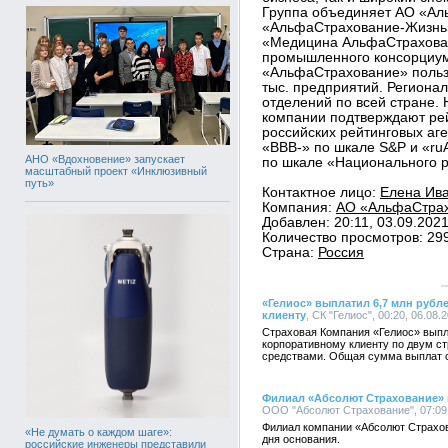
Группа объединяет АО «А
«АльфаСтрахование-Жизн
«Медицина АльфаСтрахован
промышленного консорциум
«АльфаСтрахование» польз
тыс. предприятий. Региона
отделений по всей стране.
компании подтверждают ре
российских рейтинговых аген
«ВВB-» по шкале S&P и «ru
АНО «Вдохновение» запускает
по шкале «Национального р
масштабный проект «Инклюзивный
путь»
Контактное лицо:
Елена Ива
Компания:
АО «АльфаСтрахо
Добавлен: 20:11, 03.09.202
Количество просмотров: 29
Страна:
Россия
«Гелиос» выплатил 6,7 млн руб
клиенту
, СК "Гелиос", 00:20, 06.08.
Страховая Компания «Гелиос» вып
корпоративному клиенту по двум с
средствами. Общая сумма выплат с
Филиал «Абсолют Страхование» в
ООО "Абсолют Страхование", 07:09,
Филиал компании «Абсолют Страхов
«Не думать о каждом шаге»:
дня основания.
российские инженеры представили