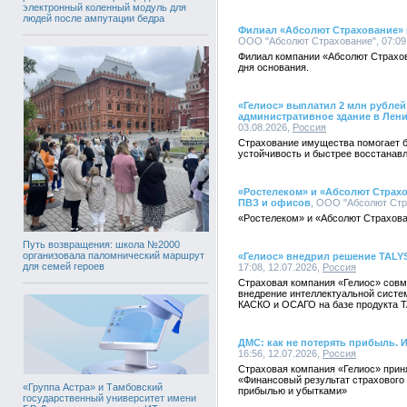
электронный коленный модуль для
людей после ампутации бедра
Филиал «Абсолют Страхование» в
ООО "Абсолют Страхование", 07:09,
Филиал компании «Абсолют Страхов
дня основания.
«Гелиос» выплатил 2 млн рубле
административное здание в Лен
03.08.2026,
Россия
Страхование имущества помогает 
устойчивость и быстрее восстанав
«Ростелеком» и «Абсолют Страхо
ПВЗ и офисов
, ООО "Абсолют Стра
«Ростелеком» и «Абсолют Страхова
Путь возвращения: школа №2000
организовала паломнический маршрут
«Гелиос» внедрил решение TALY
для семей героев
17:08, 12.07.2026,
Россия
Страховая компания «Гелиос» совм
внедрение интеллектуальной систе
КАСКО и ОСАГО на базе продукта T
ДМС: как не потерять прибыль. 
16:56, 12.07.2026,
Россия
Страховая компания «Гелиос» прин
«Финансовый результат страхового
«Группа Астра» и Тамбовский
прибылью и убытками»
государственный университет имени