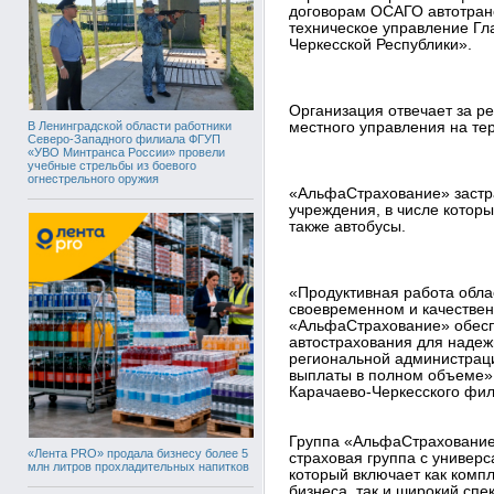
договорам ОСАГО автотран
техническое управление Гл
Черкесской Республики».
Организация отвечает за р
В Ленинградской области работники
местного управления на те
Северо-Западного филиала ФГУП
«УВО Минтранса России» провели
учебные стрельбы из боевого
огнестрельного оружия
«АльфаСтрахование» застр
учреждения, в числе которы
также автобусы.
«Продуктивная работа обла
своевременном и качестве
«АльфаСтрахование» обесп
автострахования для надеж
региональной администраци
выплаты в полном объеме»,
Карачаево-Черкесского фи
Группа «АльфаСтрахование
«Лента PRO» продала бизнесу более 5
страховая группа с универ
млн литров прохладительных напитков
который включает как ком
бизнеса, так и широкий спе