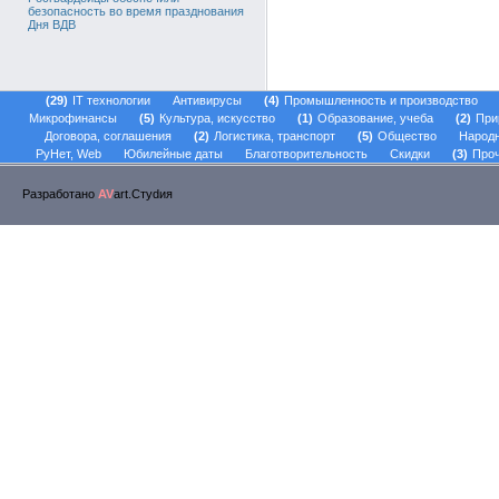
безопасность во время празднования
Дня ВДВ
29
IT технологии
Антивирусы
4
Промышленность и производство
Микрофинансы
5
Культура, искусство
1
Образование, учеба
2
При
Договора, соглашения
2
Логистика, транспорт
5
Общество
Народ
РуНет, Web
Юбилейные даты
Благотворительность
Скидки
3
Проч
Разработано
AV
art.Стуdия