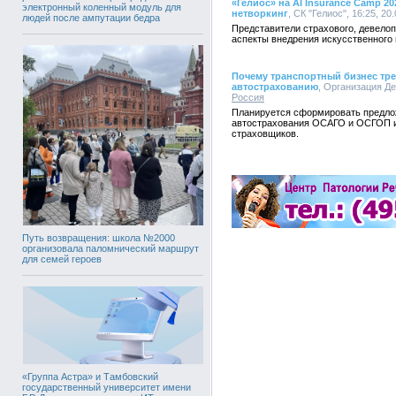
«Гелиос» на AI Insurance Camp 
электронный коленный модуль для
нетворкинг
, СК "Гелиос", 16:25, 20
людей после ампутации бедра
Представители страхового, девелоп
аспекты внедрения искусственного 
Почему транспортный бизнес тре
автострахованию
, Организация Де
Россия
Планируется сформировать предло
автострахования ОСАГО и ОСГОП и
страховщиков.
Путь возвращения: школа №2000
организовала паломнический маршрут
для семей героев
«Группа Астра» и Тамбовский
государственный университет имени