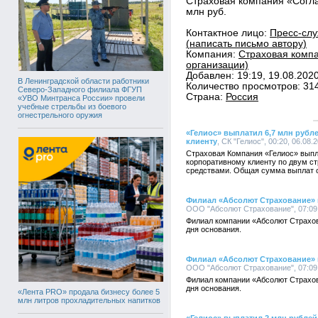
Страховая компания «Согл
млн руб.
Контактное лицо:
Пресс-слу
(написать письмо автору)
Компания:
Страховая компа
организации)
Добавлен: 19:19, 19.08.202
В Ленинградской области работники
Количество просмотров: 31
Северо-Западного филиала ФГУП
Страна:
Россия
«УВО Минтранса России» провели
учебные стрельбы из боевого
огнестрельного оружия
«Гелиос» выплатил 6,7 млн руб
клиенту
, СК "Гелиос", 00:20, 06.08.
Страховая Компания «Гелиос» вып
корпоративному клиенту по двум с
средствами. Общая сумма выплат с
Филиал «Абсолют Страхование» в
ООО "Абсолют Страхование", 07:09,
Филиал компании «Абсолют Страхов
дня основания.
Филиал «Абсолют Страхование» в
ООО "Абсолют Страхование", 07:09,
Филиал компании «Абсолют Страхов
дня основания.
«Лента PRO» продала бизнесу более 5
млн литров прохладительных напитков