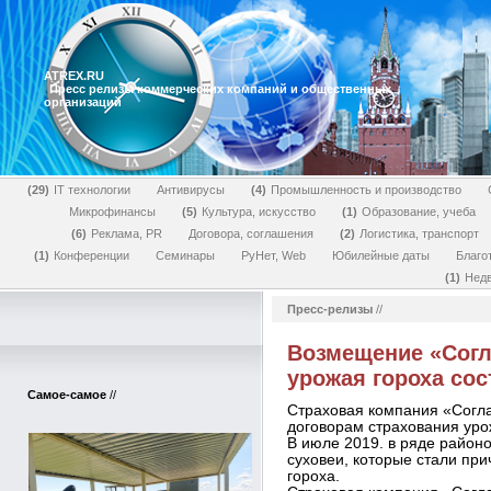
ATREX.RU
Пресс релизы коммерческих компаний и общественных
организаций
29
IT технологии
Антивирусы
4
Промышленность и производство
Микрофинансы
5
Культура, искусство
1
Образование, учеба
6
Реклама, PR
Договора, соглашения
2
Логистика, транспорт
1
Конференции
Семинары
РуНет, Web
Юбилейные даты
Благо
1
Нед
Пресс-релизы
//
Возмещение «Согл
урожая гороха сос
Самое-самое
//
Страховая компания «Согла
договорам страхования уро
В июле 2019. в ряде район
суховеи, которые стали пр
гороха.