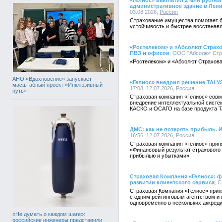
«Гелиос» выплатил 2 млн рубле
административное здание в Лен
03.08.2026,
Россия
Страхование имущества помогает 
устойчивость и быстрее восстанав
«Ростелеком» и «Абсолют Страхо
ПВЗ и офисов
, ООО "Абсолют Стра
«Ростелеком» и «Абсолют Страхова
АНО «Вдохновение» запускает
«Гелиос» внедрил решение TALY
масштабный проект «Инклюзивный
17:08, 12.07.2026,
Россия
путь»
Страховая компания «Гелиос» совм
внедрение интеллектуальной систе
КАСКО и ОСАГО на базе продукта T
ДМС: как не потерять прибыль. 
16:56, 12.07.2026,
Россия
Страховая компания «Гелиос» прин
«Финансовый результат страхового
прибылью и убытками»
Страховая Компания «Гелиос»: ф
развитии клиентского сервиса
, С
Страховая Компания «Гелиос» прин
с одним рейтинговым агентством и 
одновременно в нескольких аккреди
«Не думать о каждом шаге»:
российские инженеры представили