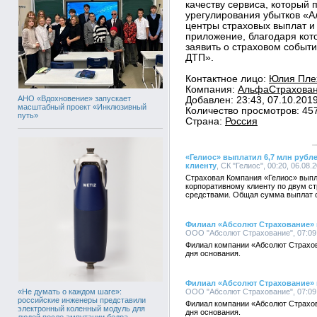
качеству сервиса, который
урегулирования убытков «
центры страховых выплат и
приложение, благодаря кот
заявить о страховом событ
ДТП».
Контактное лицо:
Юлия Плех
Компания:
АльфаСтраховани
АНО «Вдохновение» запускает
Добавлен: 23:43, 07.10.201
масштабный проект «Инклюзивный
Количество просмотров: 45
путь»
Страна:
Россия
«Гелиос» выплатил 6,7 млн руб
клиенту
, СК "Гелиос", 00:20, 06.08.
Страховая Компания «Гелиос» вып
корпоративному клиенту по двум с
средствами. Общая сумма выплат с
Филиал «Абсолют Страхование» в
ООО "Абсолют Страхование", 07:09,
Филиал компании «Абсолют Страхов
дня основания.
Филиал «Абсолют Страхование» в
«Не думать о каждом шаге»:
ООО "Абсолют Страхование", 07:09,
российские инженеры представили
Филиал компании «Абсолют Страхов
электронный коленный модуль для
дня основания.
людей после ампутации бедра