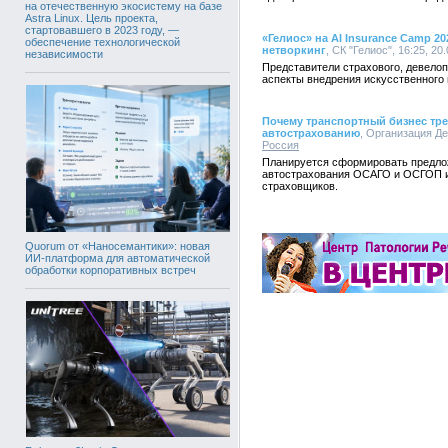
на отечественную экосистему на базе
Astra Linux. Цель проекта,
стартовавшего в 2023 году, —
«Гелиос» на AI Insurance Camp 
обеспечение технологической
нетворкинг
, СК "Гелиос", 16:25, 20
независимости
Представители страхового, девелоп
аспекты внедрения искусственного 
Почему транспортный бизнес тре
автострахованию
, Организация Де
Россия
Планируется сформировать предло
автострахования ОСАГО и ОСГОП и
страховщиков.
Quorum от «Наносемантики»: новая
ИИ-платформа для автоматической
обработки корпоративных встреч