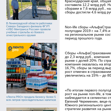
Краснодарский край, общая
составила 12,2 млрд руб. Н
сборами в 7,6 млрд руб., на
сборы достигли 4,6 млрд ру
В Ленинградской области работники
Северо-Западного филиала ФГУП
Non-life cборы «АльфаСтра
«УВО Минтранса России» провели
полугодии 2019 г. на 7,4% 
учебные стрельбы из боевого
на региональном рынке сос
огнестрельного оружия
период прошлого года.
Сборы «АльфаСтрахование»
до 2,3 млрд руб., компания
рынке с долей 20%. По стр
компания оказалась на вто
16,7%, сборы за период выр
рост отмечен в страховани
увеличились на 15% – до 80
«По итогам первого полугод
рост на рынке non-life, в 
«Лента PRO» продала бизнесу более 5
наблюдается в сегментах с
млн литров прохладительных напитков
Евгений Череменин, вице-
Южного регионального цен
стратегии развития на рын