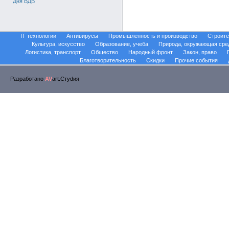
Дня ВДВ
IT технологии
Антивирусы
Промышленность и производство
Строите
Культура, искусство
Образование, учеба
Природа, окружающая сре
Логистика, транспорт
Общество
Народный фронт
Закон, право
Благотворительность
Скидки
Прочие события
Разработано
AV
art.Стуdия