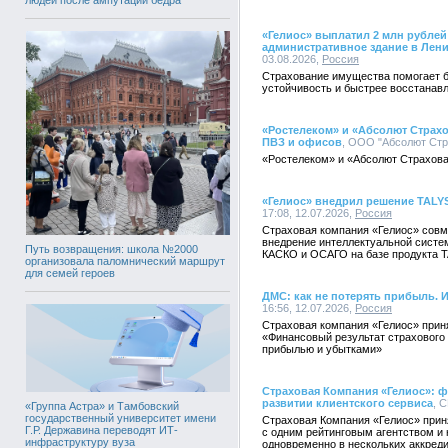
«Гелиос» выплатил 2 млн рубле
административное здание в Лен
03.08.2026,
Россия
Страхование имущества помогает 
устойчивость и быстрее восстанав
«Ростелеком» и «Абсолют Страхо
ПВЗ и офисов
, ООО "Абсолют Стра
«Ростелеком» и «Абсолют Страхова
«Гелиос» внедрил решение TALY
17:08, 12.07.2026,
Россия
Страховая компания «Гелиос» совм
внедрение интеллектуальной систе
Путь возвращения: школа №2000
КАСКО и ОСАГО на базе продукта T
организовала паломнический маршрут
для семей героев
ДМС: как не потерять прибыль. 
16:56, 12.07.2026,
Россия
Страховая компания «Гелиос» прин
«Финансовый результат страхового
прибылью и убытками»
Страховая Компания «Гелиос»: ф
развитии клиентского сервиса
, С
«Группа Астра» и Тамбовский
государственный университет имени
Страховая Компания «Гелиос» прин
Г.Р. Державина переводят ИТ-
с одним рейтинговым агентством и 
инфраструктуру вуза
одновременно в нескольких аккреди