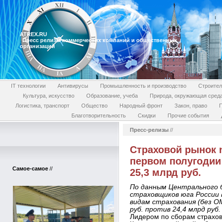
ATREX.RU
Пресс релизы коммерческих компаний и общественных
организаций
IT технологии
Антивирусы
Промышленность и производство
Строител
Культура, искусство
Образование, учеба
Природа, окружающая сред
Логистика, транспорт
Общество
Народный фронт
Закон, право
П
Благотворительность
Скидки
Прочие события
Пресс-релизы
//
Страховой рынок n
первом полугодии 
Самое-самое
//
25,3 млрд руб.
По данным Центрального ба
страховщиков юга России в
видам страхования (без ОМ
руб. против 24,4 млрд руб
Лидером по сборам страхов