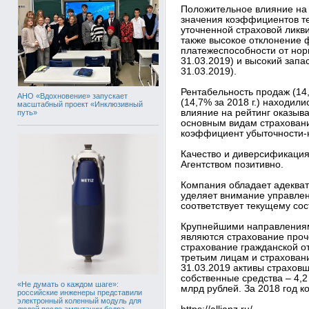
Положительное влияние на 
значения коэффициентов те
уточненной страховой ликви
также высокое отклонение 
платежеспособности от нор
31.03.2019) и высокий запа
31.03.2019).
Рентабельность продаж (14,
АНО «Вдохновение» запускает
(14,7% за 2018 г.) находил
масштабный проект «Инклюзивный
влияние на рейтинг оказыв
путь»
основным видам страховани
коэффициент убыточности-н
Качество и диверсификация
Агентством позитивно.
Компания обладает адекват
уделяет внимание управлен
соответствует текущему со
Крупнейшими направлениям
являются страхование проч
страхование гражданской о
третьим лицам и страховани
31.03.2019 активы страховщ
собственные средства – 4,2
«Не думать о каждом шаге»:
млрд рублей. За 2018 год 
российские инженеры представили
электронный коленный модуль для
людей после ампутации бедра