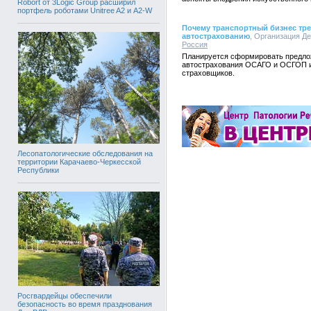
Robort от 3Logic Group расширил
портфель роботами Unitree A2 и A2-W
Почему транспортный бизнес тре
автострахованию
, Организация Де
Россия
Планируется сформировать предло
автострахования ОСАГО и ОСГОП и
страховщиков.
Лесопатологические обследования на
территории Карачаево-Черкесской
Республики
Росгвардейцы обеспечили
безопасность во время празднования