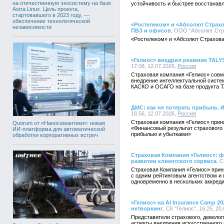
на отечественную экосистему на базе
устойчивость и быстрее восстанав
Astra Linux. Цель проекта,
стартовавшего в 2023 году, —
обеспечение технологической
«Ростелеком» и «Абсолют Страхо
независимости
ПВЗ и офисов
, ООО "Абсолют Стра
«Ростелеком» и «Абсолют Страхова
«Гелиос» внедрил решение TALY
17:08, 12.07.2026,
Россия
Страховая компания «Гелиос» совм
внедрение интеллектуальной систе
КАСКО и ОСАГО на базе продукта T
ДМС: как не потерять прибыль. 
16:56, 12.07.2026,
Россия
Страховая компания «Гелиос» прин
Quorum от «Наносемантики»: новая
«Финансовый результат страхового
ИИ-платформа для автоматической
прибылью и убытками»
обработки корпоративных встреч
Страховая Компания «Гелиос»: ф
развитии клиентского сервиса
, С
Страховая Компания «Гелиос» прин
с одним рейтинговым агентством и 
одновременно в нескольких аккреди
«Гелиос» на AI Insurance Camp 
нетворкинг
, СК "Гелиос", 16:25, 20
Представители страхового, девелоп
аспекты внедрения искусственного 