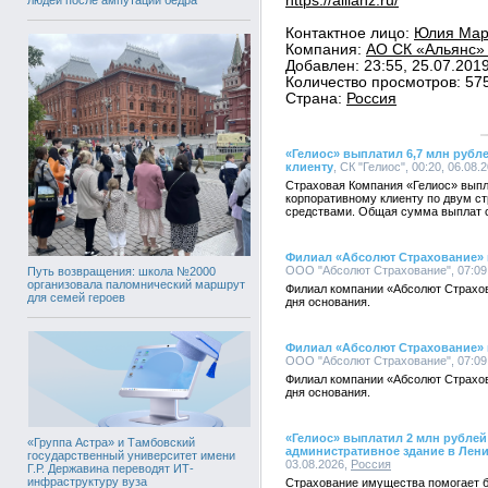
https://allianz.ru/
Контактное лицо:
Юлия Марк
Компания:
АО СК «Альянс» 
Добавлен: 23:55, 25.07.201
Количество просмотров: 57
Страна:
Россия
«Гелиос» выплатил 6,7 млн руб
клиенту
, СК "Гелиос", 00:20, 06.08.
Страховая Компания «Гелиос» вып
корпоративному клиенту по двум с
средствами. Общая сумма выплат с
Филиал «Абсолют Страхование» в
ООО "Абсолют Страхование", 07:09,
Путь возвращения: школа №2000
организовала паломнический маршрут
Филиал компании «Абсолют Страхов
для семей героев
дня основания.
Филиал «Абсолют Страхование» в
ООО "Абсолют Страхование", 07:09,
Филиал компании «Абсолют Страхов
дня основания.
«Гелиос» выплатил 2 млн рубле
«Группа Астра» и Тамбовский
административное здание в Лен
государственный университет имени
03.08.2026,
Россия
Г.Р. Державина переводят ИТ-
инфраструктуру вуза
Страхование имущества помогает 