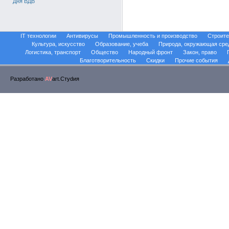
Дня ВДВ
IT технологии
Антивирусы
Промышленность и производство
Строите
Культура, искусство
Образование, учеба
Природа, окружающая сре
Логистика, транспорт
Общество
Народный фронт
Закон, право
Благотворительность
Скидки
Прочие события
Разработано
AV
art.Стуdия