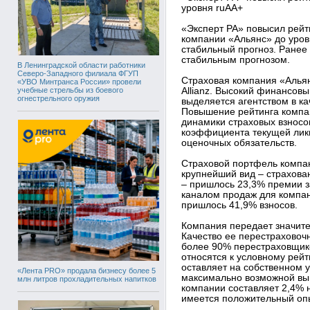
уровня ruAA+
«Эксперт РА» повысил рейт
компании «Альянс» до уров
стабильный прогноз. Ранее 
стабильным прогнозом.
В Ленинградской области работники
Северо-Западного филиала ФГУП
Страховая компания «Альян
«УВО Минтранса России» провели
учебные стрельбы из боевого
Allianz. Высокий финансов
огнестрельного оружия
выделяется агентством в к
Повышение рейтинга компа
динамики страховых взносо
коэффициента текущей ликв
оценочных обязательств.
Страховой портфель компа
крупнейший вид – страхова
– пришлось 23,3% премии за
каналом продаж для компан
пришлось 41,9% взносов.
Компания передает значите
Качество ее перестраховоч
более 90% перестраховщико
относятся к условному рей
оставляет на собственном 
«Лента PRO» продала бизнесу более 5
максимально возможной вы
млн литров прохладительных напитков
компании составляет 2,4% н
имеется положительный опы