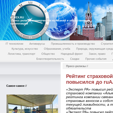
ATREX.RU
Пресс релизы коммерческих компаний и общественных
организаций
IT технологии
Антивирусы
Промышленность и производство
Строител
Культура, искусство
Образование, учеба
Природа, окружающая сред
Логистика, транспорт
Общество
Народный фронт
Закон, право
П
Благотворительность
Скидки
Прочие события
Пресс-релизы
//
Рейтинг страхово
повысился до ruA
Самое-самое
//
«Эксперт РА» повысил ре
страховой компании «Альян
рейтинга компании связан
страховых взносов и соб
текущей ликвидности, а т
обязательств
«Эксперт РА» повысил рейт