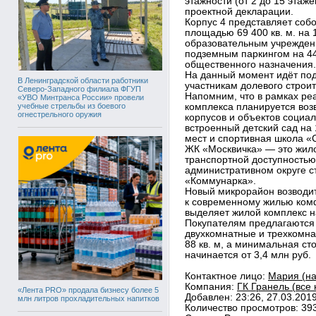
этажности (от 2 до 15 этаже
проектной декларации.
Корпус 4 представляет со
площадью 69 400 кв. м. на 
образовательным учреждени
подземным паркингом на 
общественного назначения.
На данный момент идёт под
В Ленинградской области работники
участникам долевого строит
Северо-Западного филиала ФГУП
Напомним, что в рамках ре
«УВО Минтранса России» провели
учебные стрельбы из боевого
комплекса планируется воз
огнестрельного оружия
корпусов и объектов социа
встроенный детский сад на
мест и спортивная школа «
ЖК «Москвичка» — это жило
транспортной доступность
административном округе с
«Коммунарка».
Новый микрорайон возводит
к современному жилью комф
выделяет жилой комплекс 
Покупателям предлагаются 
двухкомнатные и трехкомна
88 кв. м, а минимальная с
начинается от 3,4 млн руб.
Контактное лицо:
Мария (на
Компания:
ГК Гранель (все 
«Лента PRO» продала бизнесу более 5
Добавлен: 23:26, 27.03.201
млн литров прохладительных напитков
Количество просмотров: 39