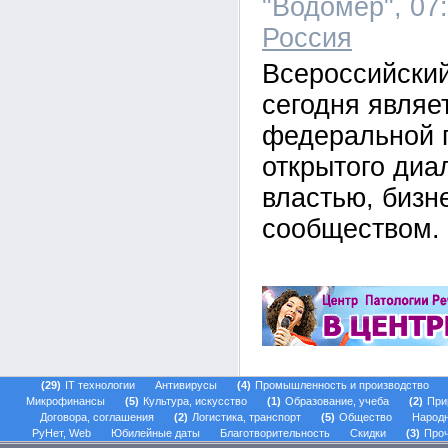
"Водомер", 07:
Россия
Всероссийский
сегодня являе
федеральной 
открытого диа
властью, бизн
сообществом.
29
IT технологии
Антивирусы
4
Промышленность и производство
Микрофинансы
5
Культура, искусство
1
Образование, учеба
2
При
Договора, соглашения
2
Логистика, транспорт
5
Общество
Народ
РуНет, Web
Юбилейные даты
Благотворительность
Скидки
3
Проч