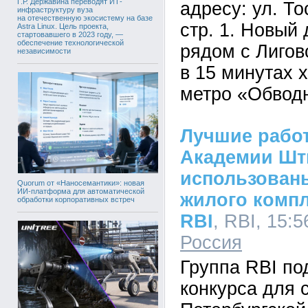
Г.Р. Державина переводят ИТ-
адресу: ул. Тос
инфраструктуру вуза
на отечественную экосистему на базе
стр. 1. Новый
Astra Linux. Цель проекта,
стартовавшего в 2023 году, —
обеспечение технологической
рядом с Лигов
независимости
в 15 минутах 
метро «Обвод
Лучшие рабо
Академии Шт
использован
Quorum от «Наносемантики»: новая
ИИ-платформа для автоматической
жилого комп
обработки корпоративных встреч
RBI
, RBI, 15:5
Россия
Группа RBI по
конкурса для 