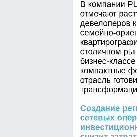
В компании P
отмечают рас
девелоперов к
семейно-орие
квартирографи
столичном рын
бизнес-класс
компактные ф
отрасль готови
трансформаци
Создание ре
сетевых опе
инвестицион
снизит затра