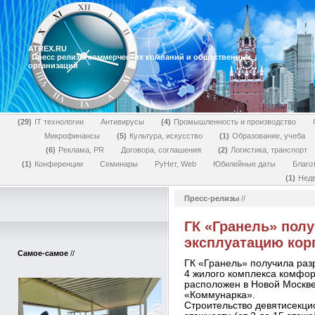
ATREX.RU
Пресс релизы коммерческих компаний и общественных
организаций
29
IT технологии
Антивирусы
4
Промышленность и производство
Микрофинансы
5
Культура, искусство
1
Образование, учеба
6
Реклама, PR
Договора, соглашения
2
Логистика, транспорт
1
Конференции
Семинары
РуНет, Web
Юбилейные даты
Благо
1
Нед
Пресс-релизы
//
ГК «Гранель» пол
эксплуатацию кор
Самое-самое
//
ГК «Гранель» получила раз
4 жилого комплекса комфор
расположен в Новой Москве 
«Коммунарка».
Строительство девятисекц