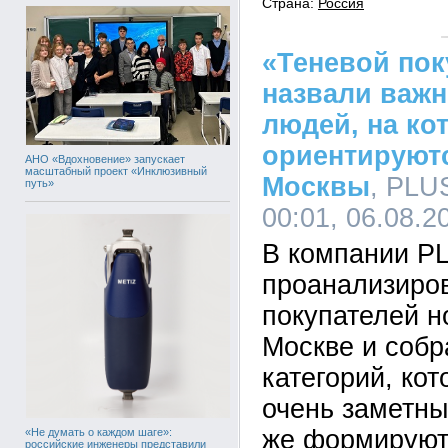
Страна:
Россия
«Теневой пок
назвали важн
людей, на ко
ориентируют
АНО «Вдохновение» запускает
масштабный проект «Инклюзивный
Москвы
, PLU
путь»
00:01, 06.08.2
В компании P
проанализиро
покупателей н
Москве и собр
категорий, кот
очень заметны
же формируют
«Не думать о каждом шаге»:
российские инженеры представили