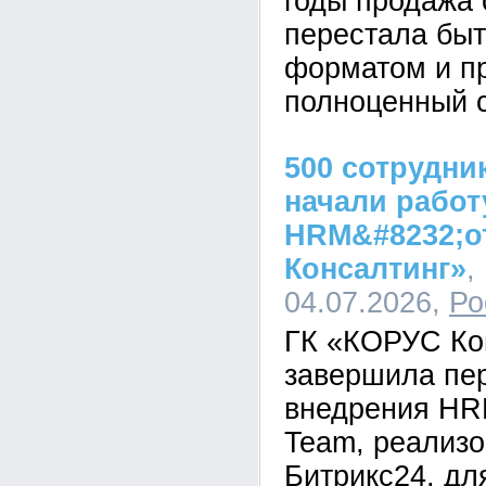
годы продажа 
перестала быт
форматом и п
полноценный с
500 сотрудни
начали работ
HRM&#8232;о
Консалтинг»
,
04.07.2026,
Ро
ГК «КОРУС Ко
завершила пе
внедрения HR
Team, реализо
Битрикс24, дл