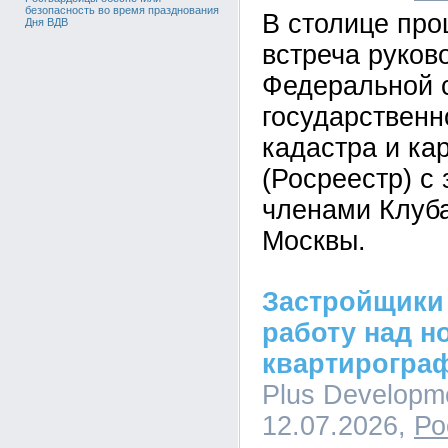
безопасность во время празднования
В столице пр
Дня ВДВ
встреча руков
Федеральной 
государственн
кадастра и ка
(Росреестр) с
членами Клуб
Москвы.
Застройщики
работу над н
квартирогра
Plus Developme
12.07.2026,
Ро