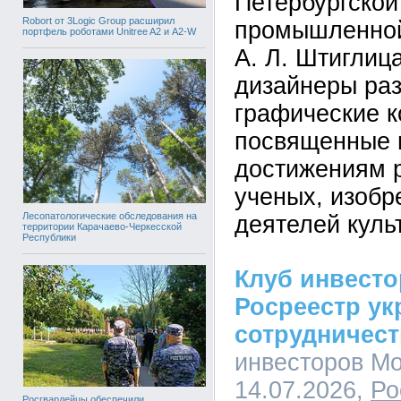
Петербургской
Robort от 3Logic Group расширил
промышленной
портфель роботами Unitree A2 и A2-W
А. Л. Штиглиц
дизайнеры ра
графические к
посвященные
достижениям 
ученых, изобр
Лесопатологические обследования на
деятелей куль
территории Карачаево-Черкесской
Республики
Клуб инвест
Росреестр ук
сотрудничес
инвесторов Мо
14.07.2026,
Ро
Росгвардейцы обеспечили