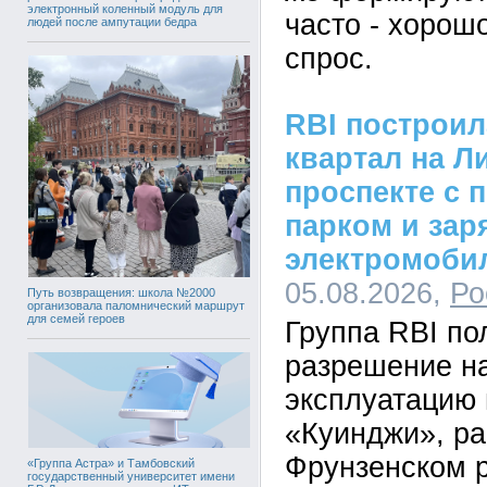
электронный коленный модуль для
часто - хорош
людей после ампутации бедра
спрос.
RBI построи
квартал на Л
проспекте с 
парком и зар
электромоби
05.08.2026,
Ро
Путь возвращения: школа №2000
организовала паломнический маршрут
для семей героев
Группа RBI по
разрешение на
эксплуатацию 
«Куинджи», ра
Фрунзенском р
«Группа Астра» и Тамбовский
государственный университет имени