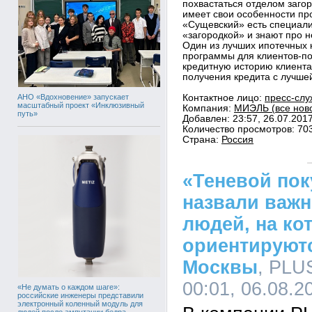
похвастаться отделом заго
имеет свои особенности пр
«Сущевский» есть специали
«загородкой» и знают про н
Один из лучших ипотечных 
программы для клиентов-по
кредитную историю клиента
получения кредита с лучшей
АНО «Вдохновение» запускает
Контактное лицо:
пресс-слу
масштабный проект «Инклюзивный
Компания:
МИЭЛЬ (все ново
путь»
Добавлен: 23:57, 26.07.201
Количество просмотров: 70
Страна:
Россия
«Теневой пок
назвали важн
людей, на ко
ориентируют
Москвы
, PLU
00:01, 06.08.2
«Не думать о каждом шаге»:
российские инженеры представили
электронный коленный модуль для
людей после ампутации бедра