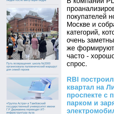
В компании P
проанализиро
покупателей н
Москве и собр
категорий, кот
очень заметны
же формируют
часто - хорош
спрос.
Путь возвращения: школа №2000
организовала паломнический маршрут
для семей героев
RBI построи
квартал на Л
проспекте с 
парком и зар
«Группа Астра» и Тамбовский
государственный университет имени
электромоби
Г.Р. Державина переводят ИТ-
инфраструктуру вуза