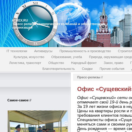
ATREX.RU
Пресс релизы коммерческих компаний и общественных
организаций
IT технологии
Антивирусы
Промышленность и производство
Строител
Культура, искусство
Образование, учеба
Природа, окружающая сред
Логистика, транспорт
Общество
Народный фронт
Закон, право
П
Благотворительность
Скидки
Прочие события
Пресс-релизы
//
Офис «Сущевский»
Офис «Сущевский» сети 
Самое-самое
//
отмечает свой 19-й день р
За 19 лет жизни офиса в н
Цены на квартиры росли и 
требования клиентов повыш
Специалисты офиса «Сущев
меняться сами и своими ру
День рождения — время све