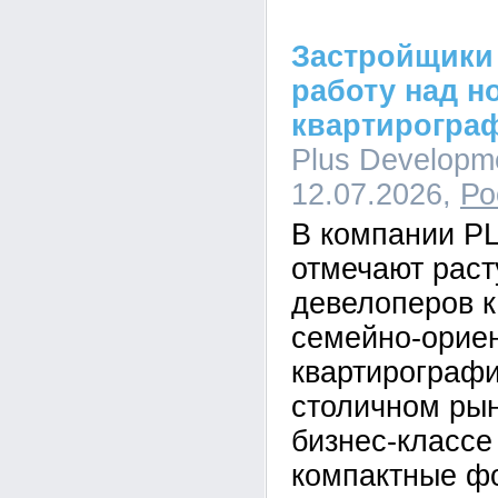
Застройщики
работу над н
квартирогра
Plus Developme
12.07.2026,
Ро
В компании P
отмечают рас
девелоперов к
семейно-орие
квартирографи
столичном рын
бизнес-класс
компактные ф