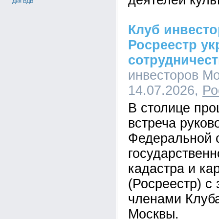
деятелей куль
Дня ВДВ
Клуб инвест
Росреестр ук
сотрудничес
инвесторов Мо
14.07.2026,
Ро
В столице пр
встреча руков
Федеральной 
государственн
кадастра и ка
(Росреестр) с
членами Клуб
Москвы.