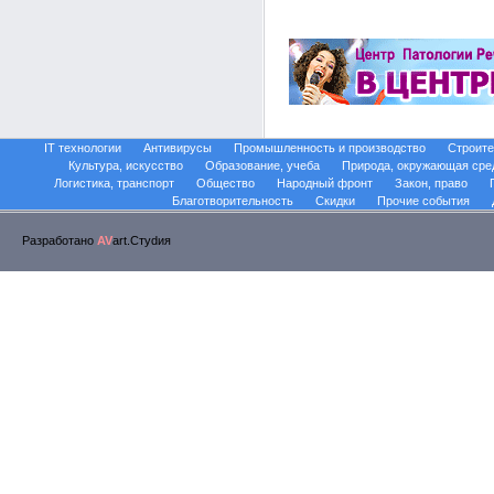
IT технологии
Антивирусы
Промышленность и производство
Строите
Культура, искусство
Образование, учеба
Природа, окружающая сре
Логистика, транспорт
Общество
Народный фронт
Закон, право
Благотворительность
Скидки
Прочие события
Разработано
AV
art.Стуdия