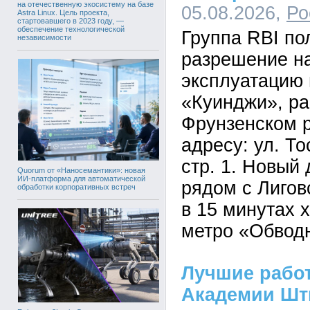
на отечественную экосистему на базе
05.08.2026,
Ро
Astra Linux. Цель проекта,
стартовавшего в 2023 году, —
обеспечение технологической
Группа RBI по
независимости
разрешение на
эксплуатацию 
«Куинджи», ра
Фрунзенском р
адресу: ул. Тос
стр. 1. Новый
Quorum от «Наносемантики»: новая
ИИ-платформа для автоматической
рядом с Лигов
обработки корпоративных встреч
в 15 минутах 
метро «Обвод
Лучшие рабо
Академии Шт