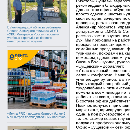
Риэлторы Сущёвки заработ
рекомендации благодарных 
Для агентов офиса «Сущев
просто сделки с шестью ну
своя история: вечерние пок
проверки, реализованная дл
Александр Москатов, управ
В Ленинградской области работники
Северо-Западного филиала ФГУП
департамента «МИЭЛЬ-Сеть
«УВО Минтранса России» провели
рассказывает о внутреннем
учебные стрельбы из боевого
дух. Мы приходим на работу
огнестрельного оружия
прекрасно провести время.
семейными праздниками, ф
турнирами, походами на кар
помогаем, вдохновляем, учи
Оксана Большухина, руков
«Сущевский» добавляет:
«У нас отличный сплоченны
легко и комфортно. Наши б
угнетающей рутиной, а отл
Пусть каждый наш рабочий 
трудолюбием и оптимистич
пожелать всем никогда не т
добиваться всего, о чем ме
В составе офиса действует
Новичок получает прикладн
маркетинге, юриспруденции 
«Лента PRO» продала бизнесу более 5
один, а под руководством и 
млн литров прохладительных напитков
только стажер возьмет лучш
получают профессиональную
Офис «Сущевский» сети о