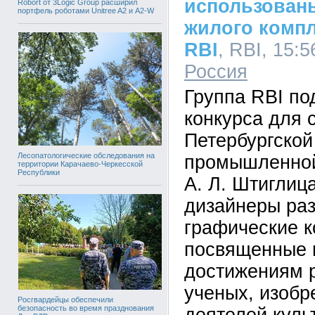
использован
Robort от 3Logic Group расширил
портфель роботами Unitree A2 и A2-W
жилого комп
RBI
, RBI, 15:5
Россия
Группа RBI по
конкурса для 
Петербургской
Лесопатологические обследования на
промышленной
территории Карачаево-Черкесской
Республики
А. Л. Штиглиц
дизайнеры ра
графические к
посвященные
достижениям 
ученых, изобр
Росгвардейцы обеспечили
безопасность во время празднования