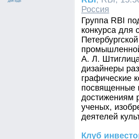
Дня ВДВ
Россия
Группа RBI по
конкурса для 
Петербургской
промышленной
А. Л. Штиглиц
дизайнеры ра
графические к
посвященные
достижениям 
ученых, изобр
деятелей куль
Клуб инвест