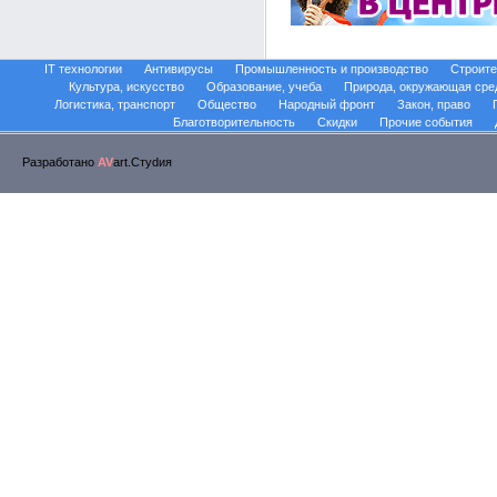
IT технологии
Антивирусы
Промышленность и производство
Строите
Культура, искусство
Образование, учеба
Природа, окружающая сре
Логистика, транспорт
Общество
Народный фронт
Закон, право
Благотворительность
Скидки
Прочие события
Разработано
AV
art.Стуdия