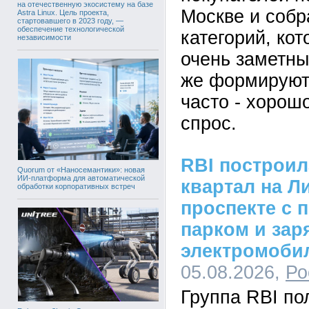
на отечественную экосистему на базе
Москве и собр
Astra Linux. Цель проекта,
стартовавшего в 2023 году, —
обеспечение технологической
категорий, кот
независимости
очень заметны
же формируют
часто - хорош
спрос.
RBI построи
Quorum от «Наносемантики»: новая
ИИ-платформа для автоматической
квартал на Л
обработки корпоративных встреч
проспекте с 
парком и зар
электромоби
05.08.2026,
Ро
Группа RBI по