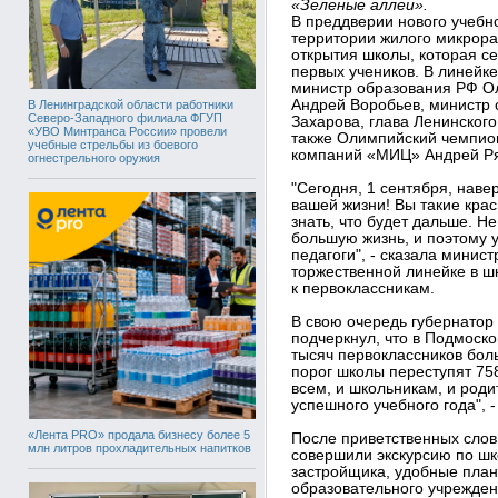
«Зеленые аллеи».
В преддверии нового учебно
территории жилого микрор
открытия школы, которая с
первых учеников. В линейк
министр образования РФ Ол
Андрей Воробьев, министр
В Ленинградской области работники
Северо-Западного филиала ФГУП
Захарова, глава Ленинског
«УВО Минтранса России» провели
также Олимпийский чемпион
учебные стрельбы из боевого
компаний «МИЦ» Андрей Ря
огнестрельного оружия
"Сегодня, 1 сентября, наве
вашей жизни! Вы такие крас
знать, что будет дальше. Не
большую жизнь, и поэтому 
педагоги", - сказала минис
торжественной линейке в 
к первоклассникам.
В свою очередь губернатор
подчеркнул, что в Подмоско
тысяч первоклассников боль
порог школы переступят 75
всем, и школьникам, и род
успешного учебного года", 
«Лента PRO» продала бизнесу более 5
После приветственных слов
млн литров прохладительных напитков
совершили экскурсию по шк
застройщика, удобные пла
образовательного учрежден