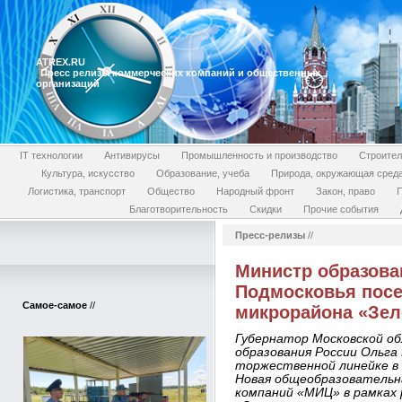
ATREX.RU
Пресс релизы коммерческих компаний и общественных
организаций
IT технологии
Антивирусы
Промышленность и производство
Строител
Культура, искусство
Образование, учеба
Природа, окружающая сред
Логистика, транспорт
Общество
Народный фронт
Закон, право
П
Благотворительность
Скидки
Прочие события
Пресс-релизы
//
Министр образова
Подмосковья пос
Самое-самое
//
микрорайона «Зел
Губернатор Московской об
образования России Ольга 
торжественной линейке в
Новая общеобразовательн
компаний «МИЦ» в рамках 