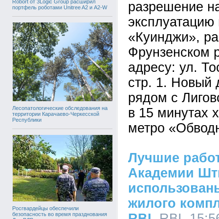
Robort от 3Logic Group расширил
разрешение на
портфель роботами Unitree A2 и A2-W
эксплуатацию 
«Куинджи», ра
Фрунзенском р
адресу: ул. Тос
стр. 1. Новый
рядом с Лигов
Лесопатологические обследования на
в 15 минутах 
территории Карачаево-Черкесской
Республики
метро «Обвод
Лучшие рабо
Академии Шт
использован
жилого комп
Росгвардейцы обеспечили
безопасность во время празднования
RBI
, RBI, 15:5