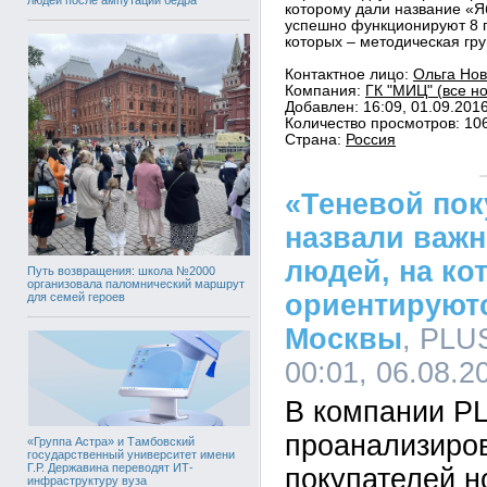
которому дали название «Я
успешно функционируют 8 г
которых – методическая гру
Контактное лицо:
Ольга Нов
Компания:
ГК "МИЦ" (все н
Добавлен: 16:09, 01.09.201
Количество просмотров: 10
Страна:
Россия
«Теневой пок
назвали важн
людей, на ко
Путь возвращения: школа №2000
организовала паломнический маршрут
ориентируют
для семей героев
Москвы
, PLU
00:01, 06.08.2
В компании P
проанализиро
«Группа Астра» и Тамбовский
государственный университет имени
Г.Р. Державина переводят ИТ-
покупателей н
инфраструктуру вуза