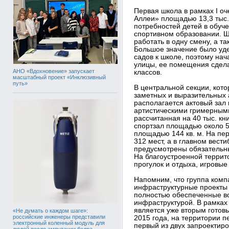
Первая школа в рамках I о
Аллеи» площадью 13,3 тыс. 
потребностей детей в обуче
спортивном образовании. Ш
работать в одну смену, а т
Большое значение было уде
садов к школе, поэтому на
улицы, ее помещения сдел
АНО «Вдохновение» запускает
классов.
масштабный проект «Инклюзивный
путь»
В центральной секции, кот
заметных и выразительных 
располагается актовый зал 
артистическими гримерными
рассчитанная на 40 тыс. кн
спортзал площадью около 5
площадью 144 кв. м. На пе
312 мест, а в главном вести
предусмотрены обязательн
На благоустроенной террит
прогулок и отдыха, игровы
Напомним, что группа ком
инфраструктурные проекты 
полностью обеспеченные в
инфраструктурой. В рамка
является уже вторым готов
«Не думать о каждом шаге»:
российские инженеры представили
2015 года, на территории п
электронный коленный модуль для
первый из двух запроектиро
людей после ампутации бедра