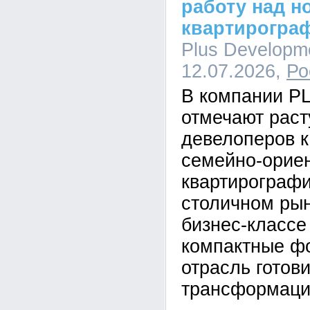
работу над н
квартирогра
Plus Developme
12.07.2026,
Ро
В компании P
отмечают рас
девелоперов к
семейно-орие
квартирографи
столичном рын
бизнес-класс
компактные ф
отрасль готови
трансформаци