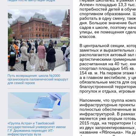
Первая школа№2 в рамках 
Аллеи» площадью 13,3 тыс. 
потребностей детей в обуче
спортивном образовании. Ш
работать в одну смену, так
дня. Большое значение был
садов к школе, поэтому на
улицы, ее помещения сдел
классов.
В центральной секции, кот
заметных и выразительных 
располагается актовый зал 
артистическими гримерными
рассчитанная на 40 тыс. кн
спортзал площадью 545 кв.
154 кв. м. На первом этаж
Путь возвращения: школа №2000
а в главном вестибюле, у 
организовала паломнический маршрут
обязательные места для о
для семей героев
благоустроенной территори
прогулок и отдыха, игровы
Напомним, что группа ком
инфраструктурные проекты 
полностью обеспеченные в
инфраструктурой. В рамка
является уже вторым готов
2015 года, на территории I
«Группа Астра» и Тамбовский
государственный университет имени
из двух запроектированных 
Г.Р. Державина переводят ИТ-
название «Яблонька». На 
инфраструктуру вуза