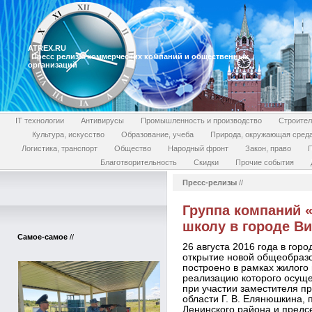
ATREX.RU
Пресс релизы коммерческих компаний и общественных
организаций
IT технологии
Антивирусы
Промышленность и производство
Строител
Культура, искусство
Образование, учеба
Природа, окружающая сред
Логистика, транспорт
Общество
Народный фронт
Закон, право
П
Благотворительность
Скидки
Прочие события
Пресс-релизы
//
Группа компаний 
школу в городе В
Самое-самое
//
26 августа 2016 года в гор
открытие новой общеобраз
построено в рамках жилог
реализацию которого осущ
при участии заместителя п
области Г. В. Елянюшкина,
Ленинского района и предс