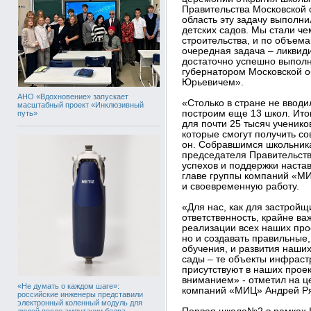
Правительства Московской 
область эту задачу выполни
детских садов. Мы стали ч
строительства, и по объем
очередная задача – ликвид
достаточно успешно выпол
губернатором Московской 
Юрьевичем».
АНО «Вдохновение» запускает
«Столько в стране не вводил
масштабный проект «Инклюзивный
построим еще 13 школ. Итог
путь»
для почти 25 тысяч ученико
которые смогут получить со
он. Собравшимся школьника
председателя Правительств
успехов и поддержки настав
главе группы компаний «М
и своевременную работу.
«Для нас, как для застрой
ответственность, крайне ва
реализации всех наших прое
но и создавать правильные,
обучения, и развития наши
сады – те объекты инфраст
присутствуют в наших прое
вниманием» - отметил на ц
«Не думать о каждом шаге»:
компаний «МИЦ» Андрей Ря
российские инженеры представили
электронный коленный модуль для
людей после ампутации бедра