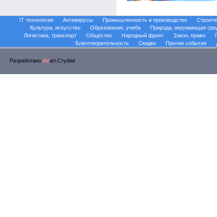
IT технологии
Антивирусы
Промышленность и производство
Строите
Культура, искусство
Образование, учеба
Природа, окружающая сре
Логистика, транспорт
Общество
Народный фронт
Закон, право
Благотворительность
Скидки
Прочие события
Разработано
AV
art.Стуdия