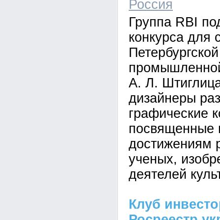
Россия
Группа RBI по
конкурса для 
Петербургской
промышленной
А. Л. Штиглиц
дизайнеры ра
графические к
посвященные
достижениям 
ученых, изобр
деятелей куль
Клуб инвест
Росреестр ук