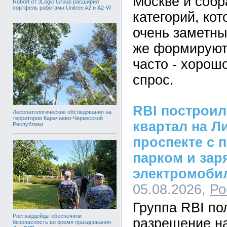
Москве и собр
Robort от 3Logic Group расширил
портфель роботами Unitree A2 и A2-W
категорий, кот
очень заметны
же формируют
часто - хорош
спрос.
RBI построи
Лесопатологические обследования на
территории Карачаево-Черкесской
квартал на Л
Республики
проспекте с 
парком и зар
электромоби
05.08.2026,
Ро
Группа RBI по
Росгвардейцы обеспечили
разрешение на
безопасность во время празднования