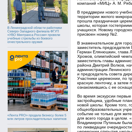
компаний «МИЦ» А. М. Ряби
В преддверии нового учебно
территории жилого микрор
прошла праздничная церем
школы, которая гостеприим
В Ленинградской области работники
учащихся. Новому городск
Северо-Западного филиала ФГУП
присвоен номер №2.
«УВО Минтранса России» провели
учебные стрельбы из боевого
огнестрельного оружия
В знаменательном для горо
заместитель председателя 
Герман Елянюшкин, глава 
Хромов, олимпийский чемп
заместитель главы админис
района Дмитрий Волков, на
администрации Ленинского
и председатель совета дир
Участники церемонии, по т
красную ленточку, а затем 
ознакомившись с ее оснащ
Во время экскурсии первые
застройщика, удобные пла
новой школы. Кроме того, г
общеобразовательных учре
событие не только для жит
«Лента PRO» продала бизнесу более 5
для всего города в целом.
млн литров прохладительных напитков
Владимиром Путиным была 
по ликвидации очередности 
церемонии открытия школы