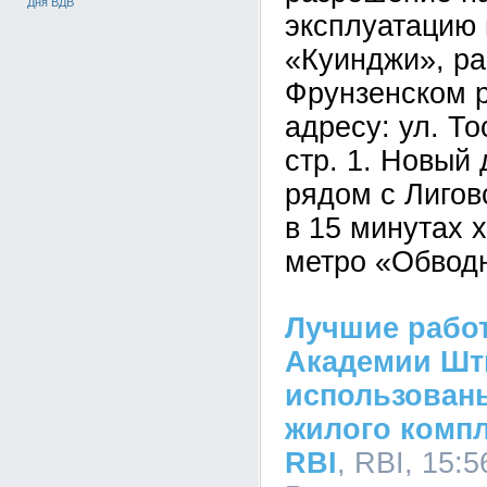
Дня ВДВ
эксплуатацию 
«Куинджи», ра
Фрунзенском р
адресу: ул. Тос
стр. 1. Новый
рядом с Лигов
в 15 минутах 
метро «Обвод
Лучшие рабо
Академии Шт
использован
жилого комп
RBI
, RBI, 15:5