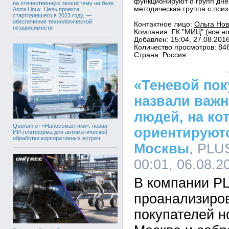
функционируют 8 групп дне
на отечественную экосистему на базе
методическая группа с пси
Astra Linux. Цель проекта,
стартовавшего в 2023 году, —
обеспечение технологической
Контактное лицо:
Ольга Нов
независимости
Компания:
ГК "МИЦ" (все н
Добавлен: 15:04, 27.08.201
Количество просмотров: 84
Страна:
Россия
«Теневой пок
назвали важн
людей, на ко
Quorum от «Наносемантики»: новая
ориентируют
ИИ-платформа для автоматической
обработки корпоративных встреч
Москвы
, PLU
00:01, 06.08.2
В компании P
проанализиро
покупателей н