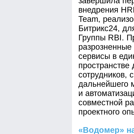
завершила пе
внедрения HR
Team, реализо
Битрикс24, дл
Группы RBI. П
разрозненные
сервисы в ед
пространстве 
сотрудников, 
дальнейшего 
и автоматизац
совместной ра
проектного оп
«Водомер» н