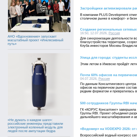
Застройщики активизировали ра
В компании PLUS Development отме
столичном рынке в комфорт- и биз
Создание региональных сетевых 
16:50, 12.07.2026,
Россия
АНО «Вдохновение» запускает
Для синхронизации деятельности вс
масштабный проект «Инклюзивный
благоустройства территории, созре
путь»
Клуба инвесторов Москвы Владисла
Улица для города: студенты исс
Этим летом в Ижевске пройдёт лет
Почти 60% офисов на первичном
04.07.2026,
Россия
По данным Консалтингового центра 
офисов на первичном рынке состави
редким форматом и превратилась в
500 сотрудников Группы RBI нач
ГК «КОРУС Консалтинг» завершила 
Группы RBI. Проект объединил раз
дальнейшего масштабирования и ав
«Не думать о каждом шаге»:
российские инженеры представили
электронный коленный модуль для
«Водомер» на VODEXPO 2026: от
людей после ампутации бедра
Всероссийский водный конгресс се