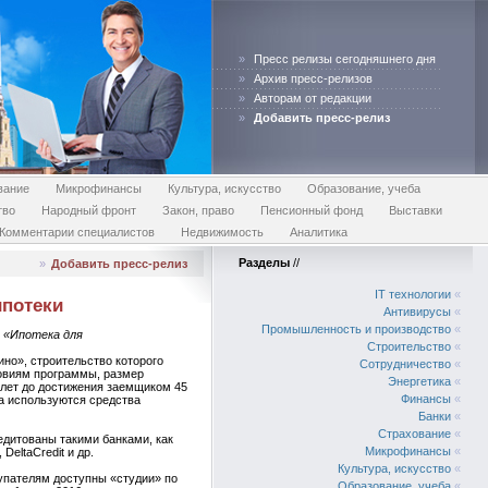
»
Пресс релизы сегодняшнего дня
»
Архив пресс-релизов
»
Авторам от редакции
»
Добавить пресс-релиз
вание
Микрофинансы
Культура, искусство
Образование, учеба
тво
Народный фронт
Закон, право
Пенсионный фонд
Выставки
Комментарии специалистов
Недвижимость
Аналитика
Разделы
//
»
Добавить пресс-релиз
IT технологии
«
ипотеки
Антивирусы
«
Промышленность и производство
«
 «Ипотека для
Строительство
«
но», строительство которого
Сотрудничество
«
ловиям программы, размер
Энергетика
«
5 лет до достижения заемщиком 45
Финансы
«
са используются средства
Банки
«
Страхование
«
едитованы такими банками, как
Микрофинансы
«
eltaCredit и др.
Культура, искусство
«
упателям доступны «студии» по
Образование, учеба
«