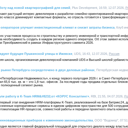
боту над новой квартирографией для семей
, Plus Development, 16:59, 12.07.2026,
Р
чают растущий интерес девелоперов к разработке семейно-ориентированной квартиро
нес-классе доминируют компактные форматы, но отрасль готовится к трансформации с
операторов улучшит инвестиционный климат и снизит затраты бизнеса
, Клуб и
ех участников процесса по строительству и ремонту инженерной и транспортной инфр
ла необходимость создать в каждом регионе единого оператора. Об этом заявил испо
в Преображенский в рамках Инфраструктурного саммита 2026.
ледуют будущее Пушкинской улицы в Ижевске
, UDS, 16:43, 12.07.2026,
Россия
няя школа, организованная девелоперской компанией UDS и Высшей школой урбанис
 рынке Петербурга сосредоточено в двух деловых районах
, Петербургская недви
«Петербургская Недвижимость», к концу первого полугодия 2026 г. в Санкт-Петербур
л 65,6 тыс. кв. м – это 1,8 тыс. офисов. За последние годы продажа отдельных блоко
 полноценный сегмент рынка.
али работу в K-Team HRM&#8232;от «КОРУС Консалтинг»
, RBI, 21:55, 04.07.2026,
Ро
первый этап внедрения HRM-платформы K-Team, реализованной на базе Битрикс24, д
розненные корпоративные сервисы в едином цифровом пространстве для 500 сотрудник
томатизации HR-процессов, совместной работы и передачи проектного опыта компани
 инновационных приборов к изменению законодательства
, ООО "Водомер", 07:51
годня является главной федеральной площадкой для открытого диалога между властью