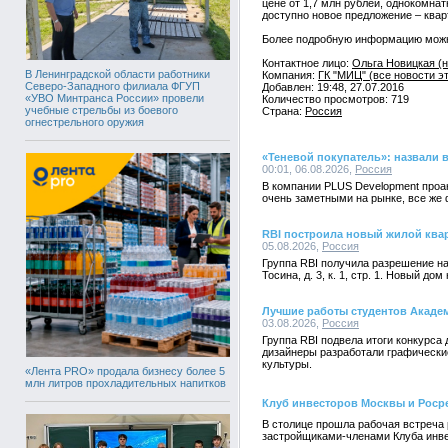
цене от 1,7 млн рублей, однокомнат
доступно новое предложение – квар
Более подробную информацию можно 
Контактное лицо:
Ольга Новицкая (н
В Ленинградской области работники
Компания:
ГК "МИЦ" (все новости э
Северо-Западного филиала ФГУП
Добавлен: 19:48, 27.07.2016
«УВО Минтранса России» провели
Количество просмотров: 719
учебные стрельбы из боевого
Страна:
Россия
огнестрельного оружия
«Теневой покупатель»: назвали 
00:01, 06.08.2026,
Россия
В компании PLUS Development проан
очень заметными на рынке, все же
RBI построила новый жилой квар
05.08.2026,
Россия
Группа RBI получила разрешение на
Тосина, д. 3, к. 1, стр. 1. Новый 
Лучшие работы студентов Акаде
03.08.2026,
Россия
Группа RBI подвела итоги конкурс
дизайнеры разработали графически
культуры.
«Лента PRO» продала бизнесу более 5
млн литров прохладительных напитков
Клуб инвесторов Москвы и Роср
В столице прошла рабочая встреча 
застройщиками-членами Клуба инв