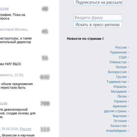
48
оссия
графии. Пока на
проса.
нвесторов Москвы,
45
аструктуры, а также
Новости по странам
//
лнительный директор
Россия
«
Туркмения
«
55
США
«
Узбекистан
«
тики НИУ ВШЭ.
Латвия
«
Белоруссия
«
жимость, 21:55,
632
Грузия
«
Таджикистан
«
ге объем предложения
Израиль
«
в перестала быть
Молдавия
«
Литва
«
Украина
«
799
ссия
Армения
«
ля девелоперской
другие страны
«
ов, создав основу для
Киргизия
«
и.
Эстония
«
Казахстан
«
113
, 30.06.2026,
Россия
Азербайджан
«
, бизнесом и научным