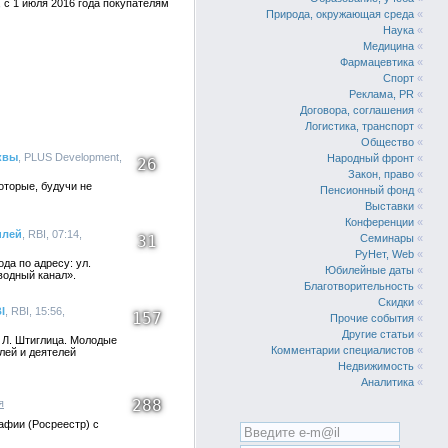
, с 1 июля 2016 года покупателям
Природа, окружающая среда
«
Наука
«
Медицина
«
Фармацевтика
«
Спорт
«
Реклама, PR
«
Договора, соглашения
«
Логистика, транспорт
«
Общество
«
квы
, PLUS Development,
Народный фронт
«
26
Закон, право
«
оторые, будучи не
Пенсионный фонд
«
Выставки
«
Конференции
«
илей
, RBI, 07:14,
31
Семинары
«
РуНет, Web
«
да по адресу: ул.
Юбилейные даты
«
бводный канал».
Благотворительность
«
Скидки
«
I
, RBI, 15:56,
157
Прочие события
«
Другие статьи
«
 Л. Штиглица. Молодые
Комментарии специалистов
«
лей и деятелей
Недвижимость
«
Аналитика
«
288
я
афии (Росреестр) с