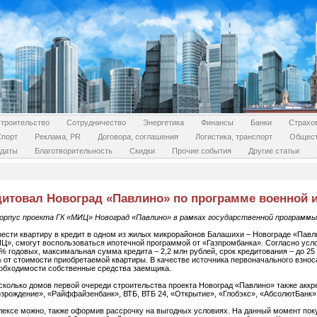
троительство
Сотрудничество
Энергетика
Финансы
Банки
Страхо
Спорт
Реклама, PR
Договора, соглашения
Логистика, транспорт
Общес
даты
Благотворительность
Скидки
Прочие события
Другие статьи
дитовал Новоград «Павлино» по программе военной 
корпус проекта ГК «МИЦ» Новоград «Павлино» в рамках государственной программы
сти квартиру в кредит в одном из жилых микрорайонов Балашихи – Новограде «Павли
Ц», смогут воспользоваться ипотечной программой от «Газпромбанка». Согласно ус
1% годовых, максимальная сумма кредита – 2,2 млн рублей, срок кредитования – до 2
% от стоимости приобретаемой квартиры. В качестве источника первоначального взно
еобходимости собственные средства заемщика.
колько домов первой очереди строительства проекта Новоград «Павлино» также аккр
зрождение», «Райффайзенбанк», ВТБ, ВТБ 24, «Открытие», «Глобэкс», «АбсолютБанк», D
лексе можно, также оформив рассрочку на выгодных условиях. На данный момент пок