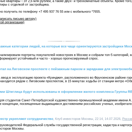
ные квартиры – от 2,6 млн рублей, а также двух- и трехкомнатные объекты. Кроме того
тиры с отделкой от застройщика.
получить по телефону +7 495 937 76 55 или с мобильного *7655.
аписать письмо автору)
той организации)
важные категории людей, на которые все чаще ориентируются застройщики Мос
ализировали портреты покупателей новостроек в Москве и собрали топ-5 категорий, к
 формируют устойчивый и часто - хорошо прогнозируемый спрос.
тал на Лиговском проспекте с пейзажным парком и зарядками для электромоб
 ввод в эксплуатацию проекта «Куинджи», расположенного во Фрунзенском районе горо
дом находится рядом с Лиговским проспектом, в 15 минутах ходьбы от станции метро «О
мии Штиглица будут использованы в оформлении жилого комплекса Группы RB
а для студентов Санкт-Петербургской художественно-промышленной академии имени А.
е концепции, посвященные выдающимся достижениям российских ученых, изобретате
еестр укрепляют сотрудничество
, Клуб инвесторов Москвы, 22:14, 14.07.2026,
Росси
руководителей Федеральной службы государственной регистрации, кадастра и картогр
есторов Москвы.