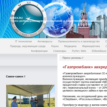
ATREX.RU
Пресс релизы коммерческих компаний и общественных организаций
IT технологии
Антивирусы
Промышленность и производство
С
Природа, окружающая среда
Наука
Медицина
Фармацевтика
Конференции
Семинары
РуНет, Web
Юбилейные 
Пресс-релизы
//
«Газпромбанк» аккре
«Газмпромбанк» аккредитовал 31 
военнослужащих».
Самое-самое
//
Военнослужащие, желающие приобре
осуществляет группа компаний «МИ
процентной ставки составляет от 1
лет, первоначальный взнос – от 20
целевого жилищного займа и при н
Напомним, на сегодняшний день нес
«Сбербанк», «Россельхозбанк», «Во
Приобрести квартиру в жилом комп