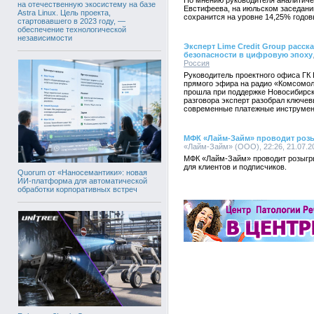
По мнению руководителя аналитич
на отечественную экосистему на базе
Евстифеева, на июльском заседани
Astra Linux. Цель проекта,
сохранится на уровне 14,25% годов
стартовавшего в 2023 году, —
обеспечение технологической
независимости
Эксперт Lime Credit Group расс
безопасности в цифровую эпоху
Россия
Руководитель проектного офиса ГК 
прямого эфира на радио «Комсомол
прошла при поддержке Новосибирск
разговора эксперт разобрал ключе
современные платежные инструмен
МФК «Лайм-Займ» проводит роз
«Лайм-Займ» (ООО), 22:26, 21.07.2
МФК «Лайм-Займ» проводит розыгр
для клиентов и подписчиков.
Quorum от «Наносемантики»: новая
ИИ-платформа для автоматической
обработки корпоративных встреч