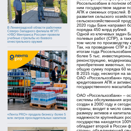
Россельхозбанк в полном о
ним государством задачи 
АПК и смежных отраслей. В
развития сельского хозяйст
сельскохозяйственной прод
2020 годы Банк направил бол
В Ленинградской области работники
порядка 450 млрд рублей.
Северо-Западного филиала ФГУП
Одной из ключевых задач Б
«УВО Минтранса России» провели
учебные стрельбы из боевого
полевых работ (СПР), а так
огнестрельного оружия
том числе по производств
Так, на проведение СПР в 
итогам года Россельхозба
более 5 тыс. инвестиционны
реконструкцию, модернизац
приобретение животных, по
общую сумму порядка 60 м
В 2015 году, несмотря на з
ОАО «Россельхозбанк» про
кредитования АПК и активн
государственного масштаба
ОАО «Россельхозбанк» – о
системы обслуживания агр
создан в 2000 году и сего
страны, входит в число сам
размеру активов и капитала
«Лента PRO» продала бизнесу более 5
надежности крупнейших рос
млн литров прохладительных напитков
государства находятся 100
обладает второй в России 
страны, объединяющей свы