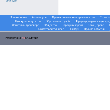
Дня ВДВ
IT технологии
Антивирусы
Промышленность и производство
Строите
Культура, искусство
Образование, учеба
Природа, окружающая сре
Логистика, транспорт
Общество
Народный фронт
Закон, право
Благотворительность
Скидки
Прочие события
Разработано
AV
art.Стуdия