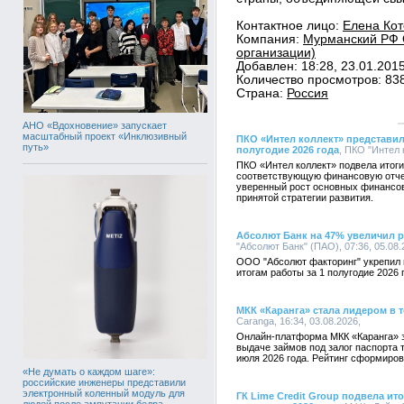
Контактное лицо:
Елена Кот
Компания:
Мурманский РФ О
организации)
Добавлен: 18:28, 23.01.201
Количество просмотров: 83
Страна:
Россия
АНО «Вдохновение» запускает
масштабный проект «Инклюзивный
ПКО «Интел коллект» представил
путь»
полугодие 2026 года
, ПКО "Интел 
ПКО «Интел коллект» подвела итоги
соответствующую финансовую отче
уверенный рост основных финансов
принятой стратегии развития.
Абсолют Банк на 47% увеличил 
"Абсолют Банк" (ПАО), 07:36, 05.08
ООО "Абсолют факторинг" укрепил 
итогам работы за 1 полугодие 2026 
МКК «Каранга» стала лидером в 
Caranga, 16:34, 03.08.2026,
Онлайн-платформа МКК «Каранга» 
выдаче займов под залог паспорта 
июля 2026 года. Рейтинг сформиро
«Не думать о каждом шаге»:
российские инженеры представили
электронный коленный модуль для
ГК Lime Credit Group подвела ит
людей после ампутации бедра