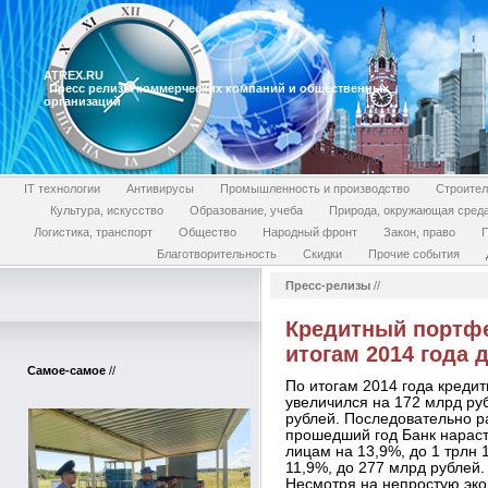
ATREX.RU
Пресс релизы коммерческих компаний и общественных
организаций
IT технологии
Антивирусы
Промышленность и производство
Строител
Культура, искусство
Образование, учеба
Природа, окружающая сред
Логистика, транспорт
Общество
Народный фронт
Закон, право
П
Благотворительность
Скидки
Прочие события
Пресс-релизы
//
Кредитный портфе
итогам 2014 года д
Самое-самое
//
По итогам 2014 года креди
увеличился на 172 млрд руб
рублей. Последовательно ра
прошедший год Банк нарас
лицам на 13,9%, до 1 трлн
11,9%, до 277 млрд рублей.
Несмотря на непростую эко