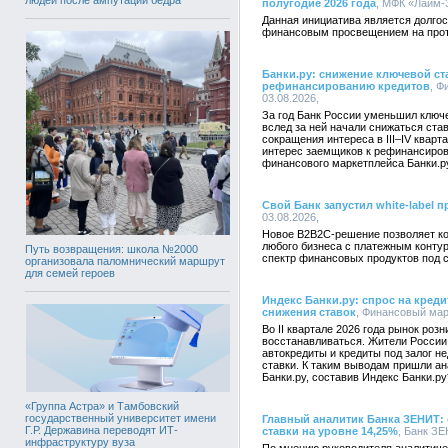
полугодие 2026 года
, МФК «Лайм-З
Данная инициатива является долгос
финансовым просвещением на протя
Банки.ру: снижение ключевой ст
рефинансированию кредитов
, Ф
03.08.2026,
За год Банк России уменьшил ключе
вслед за ней начали снижаться ста
сокращения интереса в III–IV квар
интерес заемщиков к рефинансиров
финансового маркетплейса Банки.р
Свой Банк запустил white-label 
03.08.2026,
Новое B2B2C-решение позволяет ко
любого бизнеса с платежным конту
Путь возвращения: школа №2000
спектр финансовых продуктов под 
организовала паломнический маршрут
для семей героев
Индекс Банки.ру: спрос на креди
снижения ставок
, Финансовый марк
Во II квартале 2026 года рынок роз
восстанавливаться. Жители России 
автокредиты и кредиты под залог 
ставки. К таким выводам пришли а
Банки.ру, составив Индекс Банки.ру
«Группа Астра» и Тамбовский
государственный университет имени
Главный аналитик Банка ЗЕНИТ:
Г.Р. Державина переводят ИТ-
ставки на уровне 14,25%
, Банк ЗЕ
инфраструктуру вуза