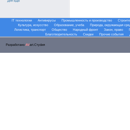
Дня ВДВ
IT технологии
Антивирусы
Промышленность и производство
Строите
Культура, искусство
Образование, учеба
Природа, окружающая сре
Логистика, транспорт
Общество
Народный фронт
Закон, право
Благотворительность
Скидки
Прочие события
Разработано
AV
art.Стуdия