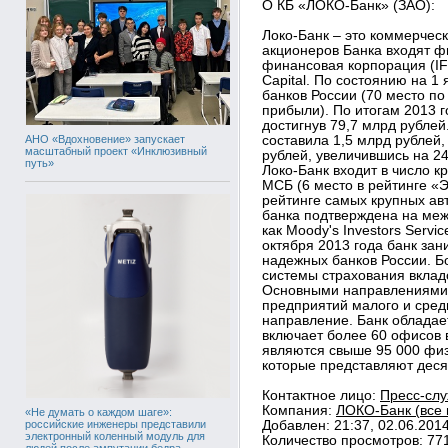
О КБ «ЛОКО-Банк» (ЗАО):
Локо-Банк – это коммерческ
акционеров Банка входят 
финансовая корпорация (IF
Capital. По состоянию на 1
банков России (70 место по
прибыли). По итогам 2013 г
достигнув 79,7 млрд рубле
АНО «Вдохновение» запускает
составила 1,5 млрд рублей,
масштабный проект «Инклюзивный
рублей, увеличившись на 2
путь»
Локо-Банк входит в число 
МСБ (6 место в рейтинге «
рейтинге самых крупных ав
банка подтверждена на меж
как Moody's Investors Servic
октября 2013 года банк зан
надежных банков России. Б
системы страхования вклад
Основными направлениями 
предприятий малого и средн
направление. Банк обладае
включает более 60 офисов 
являются свыше 95 000 физ
которые представляют деся
Контактное лицо:
Пресс-слу
Компания:
ЛОКО-Банк (все 
«Не думать о каждом шаге»:
российские инженеры представили
Добавлен: 21:37, 02.06.201
электронный коленный модуль для
Количество просмотров: 77
людей после ампутации бедра