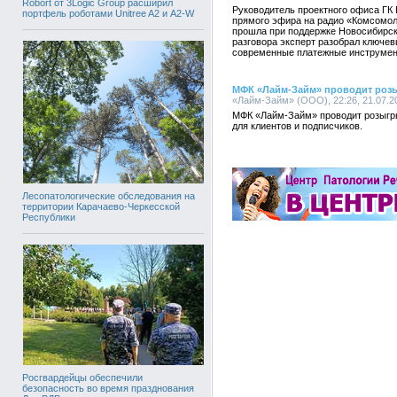
Robort от 3Logic Group расширил
Руководитель проектного офиса ГК 
портфель роботами Unitree A2 и A2-W
прямого эфира на радио «Комсомол
прошла при поддержке Новосибирск
разговора эксперт разобрал ключе
современные платежные инструмен
МФК «Лайм-Займ» проводит роз
«Лайм-Займ» (ООО), 22:26, 21.07.2
МФК «Лайм-Займ» проводит розыгр
для клиентов и подписчиков.
Лесопатологические обследования на
территории Карачаево-Черкесской
Республики
Росгвардейцы обеспечили
безопасность во время празднования