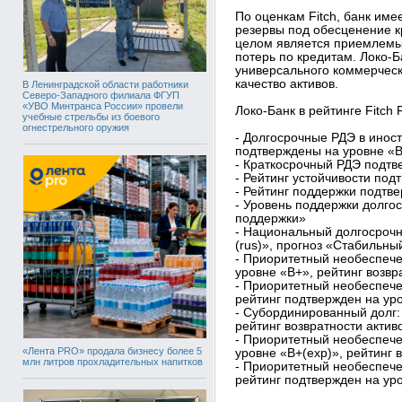
По оценкам Fitch, банк име
резервы под обесценение кр
целом является приемлемы
потерь по кредитам. Локо-
универсального коммерческ
качество активов.
В Ленинградской области работники
Северо-Западного филиала ФГУП
«УВО Минтранса России» провели
Локо-Банк в рейтинге Fitch R
учебные стрельбы из боевого
огнестрельного оружия
- Долгосрочные РДЭ в инос
подтверждены на уровне «B
- Краткосрочный РДЭ подтв
- Рейтинг устойчивости под
- Рейтинг поддержки подтв
- Уровень поддержки долго
поддержки»
- Национальный долгосрочн
(rus)», прогноз «Стабильны
- Приоритетный необеспече
уровне «B+», рейтинг возвр
- Приоритетный необеспеч
рейтинг подтвержден на уро
- Субординированный долг: 
рейтинг возвратности актив
- Приоритетный необеспече
«Лента PRO» продала бизнесу более 5
уровне «B+(exp)», рейтинг 
млн литров прохладительных напитков
- Приоритетный необеспеч
рейтинг подтвержден на уро