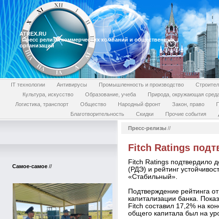
ATREX.RU
Пресс релизы коммерческих компаний и общественных
организаций
IT технологии
Антивирусы
Промышленность и производство
Строител
Культура, искусство
Образование, учеба
Природа, окружающая сред
Логистика, транспорт
Общество
Народный фронт
Закон, право
П
Благотворительность
Скидки
Прочие события
Пресс-релизы
//
Fitch Ratings под
Fitch Ratings подтвердило
Самое-самое
//
(РДЭ) и рейтинг устойчивос
«Стабильный».
Подтверждение рейтинга о
капитализации банка. Пока
Fitch составил 17,2% на ко
общего капитала был на уро