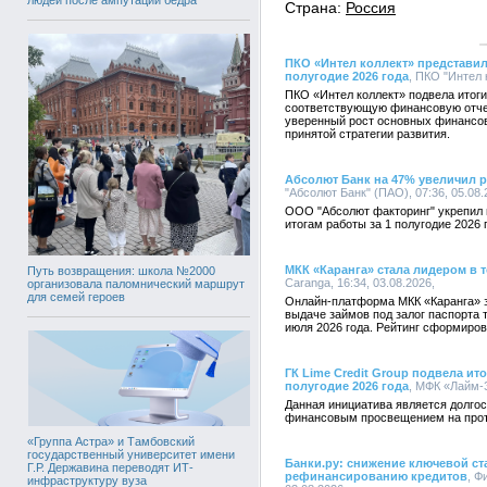
Страна:
Россия
ПКО «Интел коллект» представил
полугодие 2026 года
, ПКО "Интел 
ПКО «Интел коллект» подвела итоги
соответствующую финансовую отче
уверенный рост основных финансов
принятой стратегии развития.
Абсолют Банк на 47% увеличил 
"Абсолют Банк" (ПАО), 07:36, 05.08
ООО "Абсолют факторинг" укрепил 
итогам работы за 1 полугодие 2026 
МКК «Каранга» стала лидером в 
Путь возвращения: школа №2000
Caranga, 16:34, 03.08.2026,
организовала паломнический маршрут
для семей героев
Онлайн-платформа МКК «Каранга» 
выдаче займов под залог паспорта 
июля 2026 года. Рейтинг сформиро
ГК Lime Credit Group подвела ит
полугодие 2026 года
, МФК «Лайм-З
Данная инициатива является долгос
финансовым просвещением на протя
«Группа Астра» и Тамбовский
государственный университет имени
Банки.ру: снижение ключевой ст
Г.Р. Державина переводят ИТ-
рефинансированию кредитов
, Ф
инфраструктуру вуза