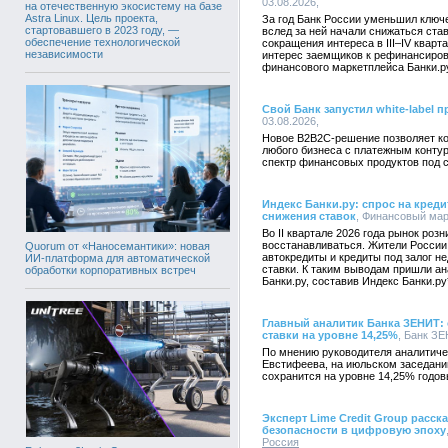
03.08.2026,
на отечественную экосистему на базе
Astra Linux. Цель проекта,
За год Банк России уменьшил ключе
стартовавшего в 2023 году, —
вслед за ней начали снижаться ста
обеспечение технологической
сокращения интереса в III–IV квар
независимости
интерес заемщиков к рефинансиров
финансового маркетплейса Банки.р
Свой Банк запустил white-label 
03.08.2026,
Новое B2B2C-решение позволяет ко
любого бизнеса с платежным конту
спектр финансовых продуктов под 
Индекс Банки.ру: спрос на креди
снижения ставок
, Финансовый марк
Во II квартале 2026 года рынок роз
восстанавливаться. Жители России 
Quorum от «Наносемантики»: новая
автокредиты и кредиты под залог 
ИИ-платформа для автоматической
ставки. К таким выводам пришли а
обработки корпоративных встреч
Банки.ру, составив Индекс Банки.ру
Главный аналитик Банка ЗЕНИТ:
ставки на уровне 14,25%
, Банк ЗЕ
По мнению руководителя аналитич
Евстифеева, на июльском заседани
сохранится на уровне 14,25% годов
Эксперт Lime Credit Group расс
безопасности в цифровую эпоху
Россия