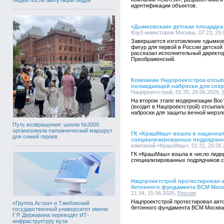
идентификации объектов.
«Дымковская» детская площадка 
Клуб инвесторов Москвы, 07:23, 29.
Завершается изготовление «дымков
фигур для первой в России детской
рассказал исполнительный директо
Преображенский.
Компании Нацпроектстроя отсып
охлаждающей наброски для сохр
Нацпроектстрой, 01:35, 29.06.2026,
На втором этапе модернизации Вос
(входит в Нацпроектстрой) отсыпа
наброски для защиты вечной мерзл
Путь возвращения: школа №2000
организовала паломнический маршрут
ГК «КрашМаш» вошла в национал
для семей героев
специализированных подрядчико
компаний «КрашМаш», 01:31, 29.06.
ГК «КрашМаш» вошла в число лидер
специализированных подрядчиков с
Нацпроектстрой протестировал 
бетонного фундамента ВСМ Моск
21:34, 15.06.2026,
Россия
Нацпроектстрой протестировал авт
«Группа Астра» и Тамбовский
бетонного фундамента ВСМ Москва 
государственный университет имени
Г.Р. Державина переводят ИТ-
инфраструктуру вуза