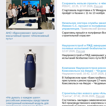
Сохранить нельзя строить: о чём
РЕБУС, 22:25, 17.07.2026,
Россия
Стартовала подготовка к IV Между
пройдёт в Казани с 11 по 13 ноября.
Начальник сектора службы зака
Левкин С.С. прошел в полуфинал
управленцев
, Приволжский филиал
Саратовец прошёл в полуфинал Все
АНО «Вдохновение» запускает
строительной отрасли»
масштабный проект «Инклюзивный
путь»
Нацпроектстрой и РЖД завершаю
полевых испытаний безбалластн
12.07.2026,
Россия
Нацпроектстрой и РЖД завершают у
испытаний безбалластного пути ВС
Компании Нацпроектстроя рекон
Комсомольск-на-Амуре – Чегдом
Нацпроектстрой, 16:42, 12.07.2026,
В Хабаровском крае «Бамстроймеха
приступила к реконструкции 17-кил
Комсомольск-на-Амуре – Чегдомын
Строительство нового цеха «Ал
"Силтэк", 07:42, 29.06.2026,
Россия
«Не думать о каждом шаге»:
Состоялась закладка символическог
российские инженеры представили
№3 производственного комплекса «
электронный коленный модуль для
компаний «Силтэк», разработчика и
людей после ампутации бедра