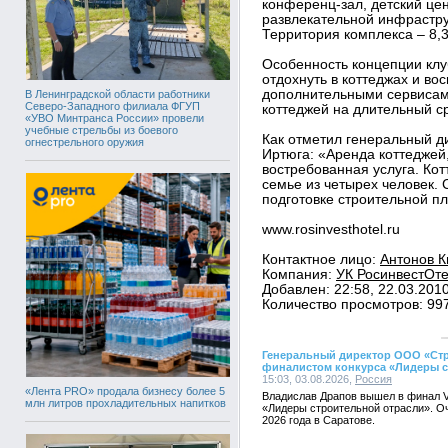
конференц-зал, детский цен
развлекательной инфрастру
Территория комплекса – 8,3
Особенность концепции клуб
отдохнуть в коттеджах и во
дополнительными сервисами
В Ленинградской области работники
Северо-Западного филиала ФГУП
коттеджей на длительный с
«УВО Минтранса России» провели
учебные стрельбы из боевого
Как отметил генеральный д
огнестрельного оружия
Иртюга: «Аренда коттеджей
востребованная услуга. Ко
семье из четырех человек. 
подготовке строительной п
www.rosinvesthotel.ru
Контактное лицо:
Антонов К
Компания:
УК РосинвестОте
Добавлен: 22:58, 22.03.201
Количество просмотров: 99
Генеральный директор ООО «Стр
финалистом конкурса «Лидеры с
15:03, 03.08.2026,
Россия
«Лента PRO» продала бизнесу более 5
Владислав Драпов вышел в финал V
млн литров прохладительных напитков
«Лидеры строительной отрасли». Оч
2026 года в Саратове.