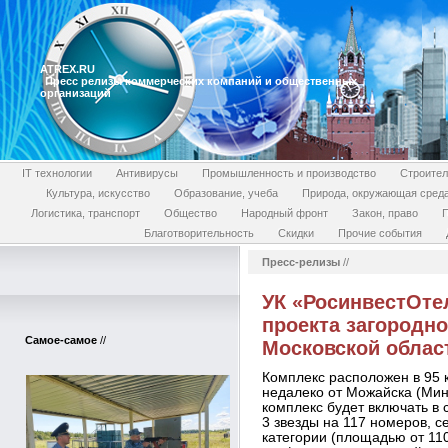
ATREX.RU
Пресс релизы коммерческих компаний и общественных
организаций
IT технологии
Антивирусы
Промышленность и производство
Строител
Культура, искусство
Образование, учеба
Природа, окружающая сред
Логистика, транспорт
Общество
Народный фронт
Закон, право
П
Благотворительность
Скидки
Прочие события
Пресс-релизы
//
УК «РосинвестОте
проекта загородно
Самое-самое
//
Московской облас
Комплекс расположен в 95 
недалеко от Можайска (Мин
комплекс будет включать в 
3 звезды на 117 номеров, 
категории (площадью от 110