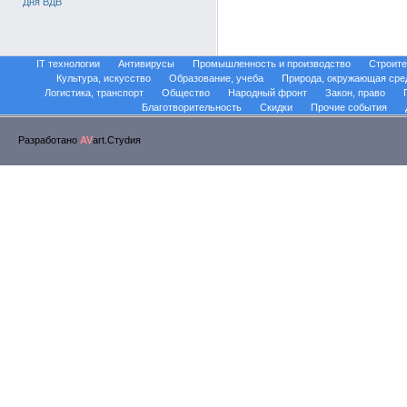
Дня ВДВ
IT технологии
Антивирусы
Промышленность и производство
Строите
Культура, искусство
Образование, учеба
Природа, окружающая сре
Логистика, транспорт
Общество
Народный фронт
Закон, право
Благотворительность
Скидки
Прочие события
Разработано
AV
art.Стуdия