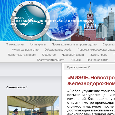
ATREX.RU
Пресс релизы коммерческих компаний и общественных
организаций
IT технологии
Антивирусы
Промышленность и производство
Строител
Культура, искусство
Образование, учеба
Природа, окружающая сред
Логистика, транспорт
Общество
Народный фронт
Закон, право
П
Благотворительность
Скидки
Прочие события
Пресс-релизы
//
«МИЭЛЬ-Новострой
Железнодорожном
Самое-самое
//
«Любое улучшение транспо
повышению уровня цен, ино
изменений. Как правило, у
открытия метро происходит 
стоимости наступает после 
достигающая максимальных
анонсирования точной даты