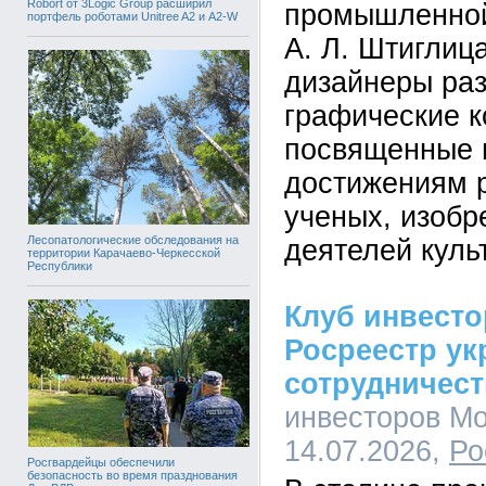
Robort от 3Logic Group расширил
промышленной
портфель роботами Unitree A2 и A2-W
А. Л. Штиглиц
дизайнеры ра
графические к
посвященные
достижениям 
ученых, изобр
Лесопатологические обследования на
деятелей куль
территории Карачаево-Черкесской
Республики
Клуб инвест
Росреестр ук
сотрудничес
инвесторов Мо
14.07.2026,
Ро
Росгвардейцы обеспечили
безопасность во время празднования