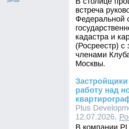
В столице пр
Дня ВДВ
встреча руков
Федеральной 
государственн
кадастра и ка
(Росреестр) с
членами Клуб
Москвы.
Застройщики
работу над н
квартирогра
Plus Developme
12.07.2026,
Ро
В компании P