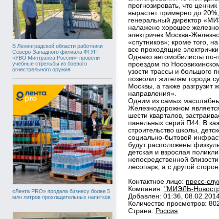
прогнозировать, что ценни
вырастет примерно до 20%,
генеральный директор «МИЭ
налажено хорошее железно
электричек Москва-Железно
«спутников»; кроме того, н
В Ленинградской области работники
все проходящие электрички
Северо-Западного филиала ФГУП
Однако автомобилисты по-
«УВО Минтранса России» провели
учебные стрельбы из боевого
проездом по Носовихинском
огнестрельного оружия
узости трассы и большого 
позволит жителям города с
Москвы, а также разгрузит 
направления».
Одним из самых масштабных
Железнодорожном является 
шести кварталов, застраи
панельных серий П44. В ка
строительство школы, детск
социально-бытовой инфраст
будут расположены физкуль
детская и взрослая поликли
непосредственной близости
лесопарк, а с другой стор
Контактное лицо:
пресс-слу
Компания:
"МИЭЛЬ-Новостро
«Лента PRO» продала бизнесу более 5
Добавлен: 01:36, 08.02.201
млн литров прохладительных напитков
Количество просмотров: 80
Страна:
Россия