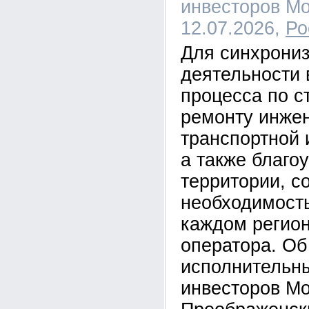
инвесторов Мо
12.07.2026,
Ро
Для синхрони
деятельности 
процесса по с
ремонту инже
транспортной 
а также благо
территории, с
необходимость
каждом регион
оператора. Об
исполнительн
инвесторов М