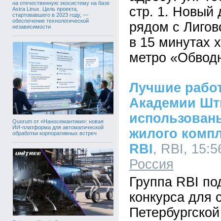
на отечественную экосистему на базе
стр. 1. Новый
Astra Linux. Цель проекта,
стартовавшего в 2023 году, —
обеспечение технологической
рядом с Лигов
независимости
в 15 минутах 
метро «Обвод
Лучшие рабо
Академии Шт
использован
Quorum от «Наносемантики»: новая
ИИ-платформа для автоматической
жилого комп
обработки корпоративных встреч
RBI
, RBI, 15:5
Россия
Группа RBI по
конкурса для 
Петербургской