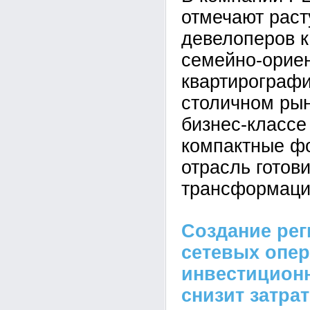
отмечают рас
девелоперов к
семейно-орие
квартирографи
столичном рын
бизнес-класс
компактные ф
отрасль готови
трансформаци
Создание ре
сетевых опе
инвестицион
снизит затра