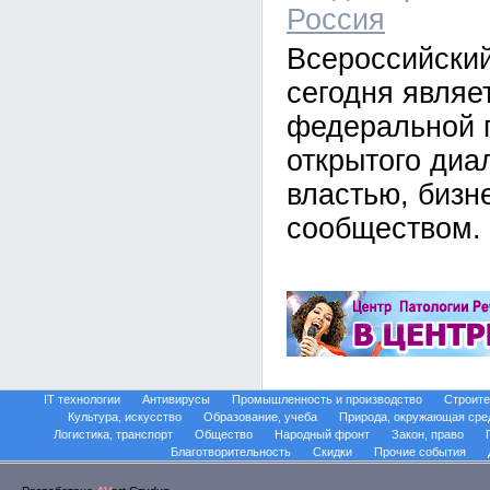
Россия
Всероссийский
сегодня являе
федеральной 
открытого диа
властью, бизн
сообществом.
IT технологии
Антивирусы
Промышленность и производство
Строите
Культура, искусство
Образование, учеба
Природа, окружающая сре
Логистика, транспорт
Общество
Народный фронт
Закон, право
Благотворительность
Скидки
Прочие события