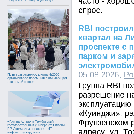
часто - хорош
спрос.
RBI построи
квартал на Л
проспекте с 
парком и зар
электромоби
05.08.2026,
Ро
Путь возвращения: школа №2000
организовала паломнический маршрут
для семей героев
Группа RBI по
разрешение на
эксплуатацию 
«Куинджи», ра
Фрунзенском р
«Группа Астра» и Тамбовский
государственный университет имени
Г.Р. Державина переводят ИТ-
адресу: ул. Тос
инфраструктуру вуза