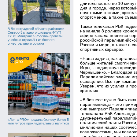
длительностью по 10 минут
дня и городе, через котор
почетными гостями, зрител
спортсменов, а также съем
Также телеканал РБК подде
В Ленинградской области работники
на канале 8 роликов хроном
Северо-Западного филиала ФГУП
эфире канала появится сер
«УВО Минтранса России» провели
учебные стрельбы из боевого
российской паралимпийской
огнестрельного оружия
России и мире, а также о с
спортивных карьерах.
«Наша задача, как организа
больше жителей смогли уви
Игры, - подчеркнул презид
Чернышенко. - Благодаря 
Паралимпийские зимние иг
освещение. Все три компан
Уверен, что их усилия и п
зрители».
«В бизнесе нужно быть сил
паралимпийцы – это пример
они выиграют Паралимпиаду
телеканала РБК Александр
двухнедельный паралимпийс
«Лента PRO» продала бизнесу более 5
политической элиты России
млн литров прохладительных напитков
миллионам наших соотечес
возможностями, чьи возмож
достойные деньги на самом