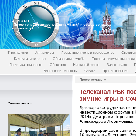
ATREX.RU
Пресс релизы коммерческих компаний и общественных
организаций
IT технологии
Антивирусы
Промышленность и производство
Строител
Культура, искусство
Образование, учеба
Природа, окружающая сред
Логистика, транспорт
Общество
Народный фронт
Закон, право
П
Благотворительность
Скидки
Прочие события
Пресс-релизы
//
Телеканал РБК по
зимние игры в Со
Самое-самое
//
Договор о сотрудничестве 
инвестиционном форуме в 
2014» Дмитрием Чернышенк
Александром Любимовым.
В преддверии состязаний т
10 выпусков «Дневников Эс