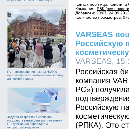
Контактное лицо:
Кристина 
Компания:
РБК (все новости
Добавлен: 20:07, 24.09.201
Количество просмотров: 97
VARSEAS вош
Российскую 
косметическ
VARSEAS, 15:1
Российская би
Путь возвращения: школа №2000
организовала паломнический маршрут
компания VA
для семей героев
РС») получил
подтверждение
Российскую п
косметическу
«Группа Астра» и Тамбовский
государственный университет имени
(РПКА). Это с
Г.Р. Державина переводят ИТ-
инфраструктуру вуза