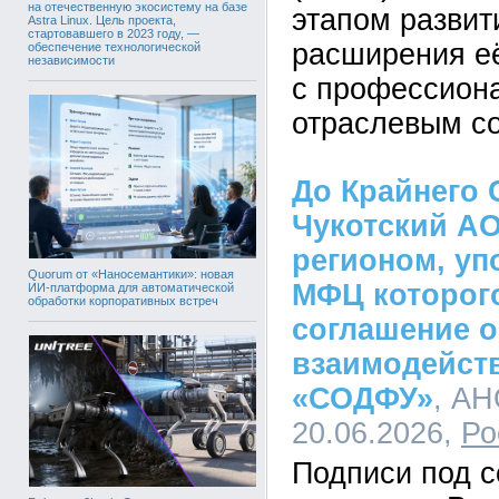
на отечественную экосистему на базе
этапом развит
Astra Linux. Цель проекта,
стартовавшего в 2023 году, —
расширения её
обеспечение технологической
независимости
с профессион
отраслевым с
До Крайнего 
Чукотский АО
регионом, у
Quorum от «Наносемантики»: новая
МФЦ которог
ИИ-платформа для автоматической
обработки корпоративных встреч
соглашение о
взаимодейст
«СОДФУ»
, АН
20.06.2026,
Ро
Подписи под 