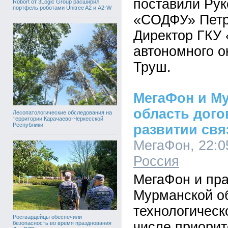
поставили Ру
Robort от 3Logic Group расширил
портфель роботами Unitree A2 и A2-W
«СОДФУ» Петр
Директор ГКУ
автономного о
Труш.
МегаФон и М
область дого
Лесопатологические обследования на
территории Карачаево-Черкесской
Республики
развитии свя
МегаФон, 22:05
Россия
МегаФон и пра
Мурманской о
технологическ
Росгвардейцы обеспечили
числе приори
безопасность во время празднования