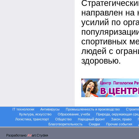
Стратегически
направлен на
усилий по орг
популяризации
спортивных м
людей с огран
здоровью.
IT технологии
Антивирусы
Промышленность и производство
Строите
Культура, искусство
Образование, учеба
Природа, окружающая сре
Логистика, транспорт
Общество
Народный фронт
Закон, право
Благотворительность
Скидки
Прочие события
Разработано
AV
art.Стуdия