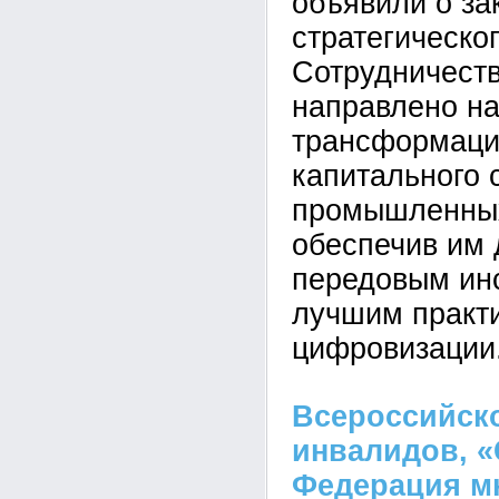
объявили о за
стратегическо
Сотрудничеств
направлено н
трансформаци
капитального 
промышленных
обеспечив им 
передовым ин
лучшим практ
цифровизации
Всероссийск
инвалидов, «
Федерация м