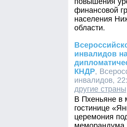
повышения ур
финансовой г
населения Ни
области.
Всероссийск
инвалидов н
дипломатичес
КНДР
, Всерос
инвалидов, 22:
другие страны
В Пхеньяне в
гостинице «Ян
церемония по
меморандума 