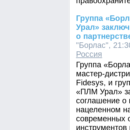
правоохраните
Группа «Борл
Урал» заклю
о партнерств
"Борлас", 21:3
Россия
Группа «Борлас
мастер-дистр
Fidesys, и гр
«ПЛМ Урал» з
соглашение о 
нацеленном н
современных 
инструментов