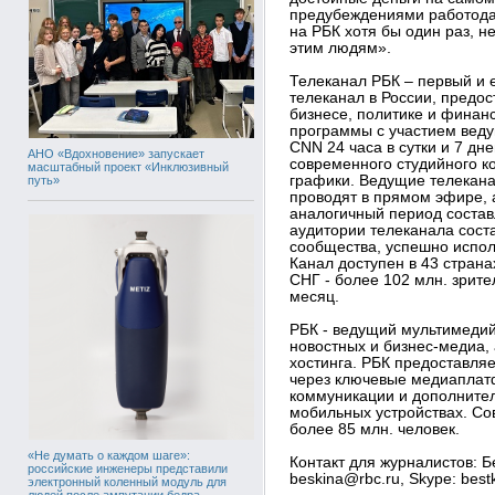
предубеждениями работода
на РБК хотя бы один раз, 
этим людям».
Телеканал РБК – первый и
телеканал в России, предо
бизнесе, политике и финан
программы с участием веду
CNN 24 часа в сутки и 7 дн
АНО «Вдохновение» запускает
современного студийного к
масштабный проект «Инклюзивный
графики. Ведущие телекана
путь»
проводят в прямом эфире, а
аналогичный период составл
аудитории телеканала сост
сообщества, успешно испо
Канал доступен в 43 страна
СНГ - более 102 млн. зрител
месяц.
РБК - ведущий мультимедий
новостных и бизнес-медиа, 
хостинга. РБК предоставля
через ключевые медиаплатф
коммуникации и дополнител
мобильных устройствах. Со
более 85 млн. человек.
«Не думать о каждом шаге»:
Контакт для журналистов: Б
российские инженеры представили
beskina@rbc.ru, Skype: best
электронный коленный модуль для
людей после ампутации бедра