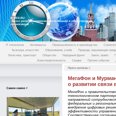
ATREX.RU
Пресс релизы коммерческих компаний и общественных
организаций
IT технологии
Антивирусы
Промышленность и производство
Строител
Культура, искусство
Образование, учеба
Природа, окружающая сред
Логистика, транспорт
Общество
Народный фронт
Закон, право
П
Благотворительность
Скидки
Прочие события
Пресс-релизы
//
МегаФон и Мурман
о развитии связи 
Самое-самое
//
МегаФон и правительство
технологическом партнер
направлений сотрудничес
федеральных и региональ
внедрение цифровых реше
эффективности управления
Соответствующее соглаше