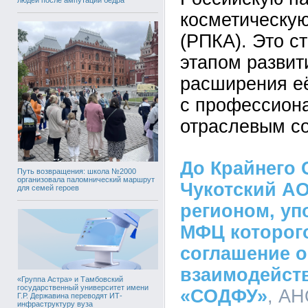
косметическу
(РПКА). Это с
этапом развит
расширения её
с профессион
отраслевым с
До Крайнего 
Путь возвращения: школа №2000
организовала паломнический маршрут
Чукотский АО
для семей героев
регионом, у
МФЦ которог
соглашение о
взаимодейст
«Группа Астра» и Тамбовский
государственный университет имени
«СОДФУ»
, АН
Г.Р. Державина переводят ИТ-
инфраструктуру вуза