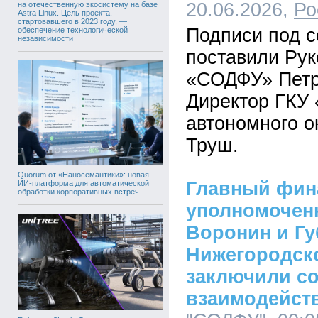
20.06.2026,
Ро
на отечественную экосистему на базе
Astra Linux. Цель проекта,
стартовавшего в 2023 году, —
Подписи под 
обеспечение технологической
независимости
поставили Ру
«СОДФУ» Петр
Директор ГКУ
автономного о
Труш.
Quorum от «Наносемантики»: новая
Главный фин
ИИ-платформа для автоматической
обработки корпоративных встреч
уполномоче
Воронин и Гу
Нижегородск
заключили со
взаимодейст