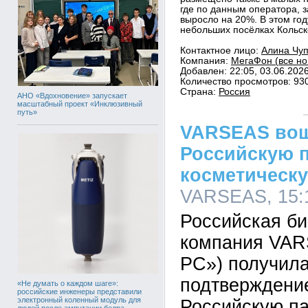
где по данным оператора, 
выросло на 20%. В этом год
небольших посёлках Кольск
Контактное лицо:
Алина Чуп
Компания:
МегаФон (все но
Добавлен: 22:05, 03.06.202
Количество просмотров: 93
Страна:
Россия
АНО «Вдохновение» запускает
масштабный проект «Инклюзивный
путь»
VARSEAS вош
Российскую 
косметическ
VARSEAS, 15:1
Российская би
компания VA
РС») получил
подтверждение
«Не думать о каждом шаге»:
российские инженеры представили
электронный коленный модуль для
Российскую п
людей после ампутации бедра