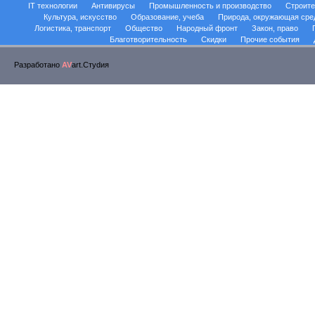
IT технологии
Антивирусы
Промышленность и производство
Строите
Культура, искусство
Образование, учеба
Природа, окружающая сре
Логистика, транспорт
Общество
Народный фронт
Закон, право
Благотворительность
Скидки
Прочие события
Разработано
AV
art.Стуdия