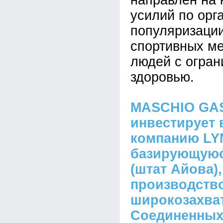
направлен на
усилий по орг
популяризации
спортивных м
людей с огран
здоровью.
MASCHIO GA
инвестирует 
компанию LY
базирующуюс
(штат Айова),
производств
широкозахва
Соединенных