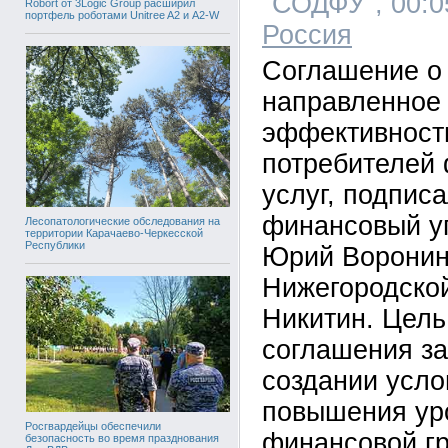
"СОДФУ", 00:05
Robort от 3Logic Group расширил
портфель роботами Unitree A2 и A2-W
Россия
Соглашение о
направленное
эффективност
потребителей
услуг, подпис
финансовый у
Лесопатологические обследования на
территории Карачаево-Черкесской
Республики
Юрий Воронин
Нижегородской
Никитин. Цель
соглашения за
создании усло
повышения ур
Росгвардейцы обеспечили
финансовой г
безопасность во время празднования