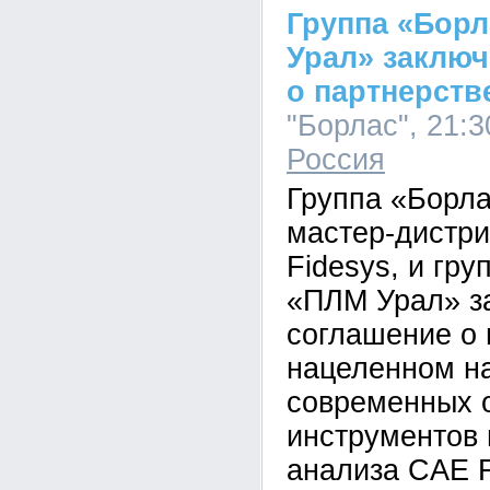
Группа «Борл
Урал» заклю
о партнерств
"Борлас", 21:3
Россия
Группа «Борлас
мастер-дистр
Fidesys, и гр
«ПЛМ Урал» з
соглашение о 
нацеленном н
современных 
инструментов
анализа CAE F