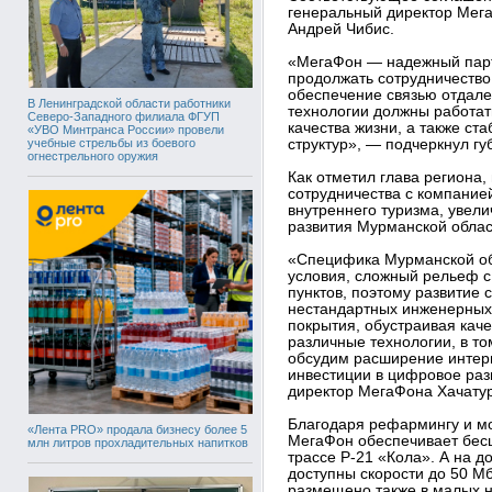
генеральный директор Мега
Андрей Чибис.
«МегаФон — надежный пар
продолжать сотрудничество
обеспечение связью отдал
В Ленинградской области работники
технологии должны работат
Северо-Западного филиала ФГУП
качества жизни, а также ст
«УВО Минтранса России» провели
учебные стрельбы из боевого
структур», — подчеркнул г
огнестрельного оружия
Как отметил глава региона
сотрудничества с компание
внутреннего туризма, увели
развития Мурманской област
«Специфика Мурманской об
условия, сложный рельеф с
пунктов, поэтому развитие 
нестандартных инженерных
покрытия, обустраивая каче
различные технологии, в т
обсудим расширение интерн
инвестиции в цифровое раз
директор МегаФона Хачату
Благодаря рефармингу и м
«Лента PRO» продала бизнесу более 5
МегаФон обеспечивает бес
млн литров прохладительных напитков
трассе Р-21 «Кола». А на 
доступны скорости до 50 М
размещено также в малых н