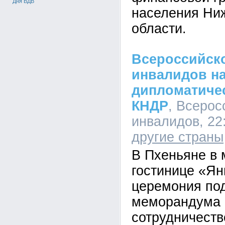
Дня ВДВ
населения Ни
области.
Всероссийск
инвалидов н
дипломатичес
КНДР
, Всерос
инвалидов, 22:
другие страны
В Пхеньяне в
гостинице «Ян
церемония по
меморандума 
сотрудничест