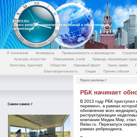
ATREX.RU
Пресс релизы коммерческих компаний и общественных
организаций
IT технологии
Антивирусы
Промышленность и производство
Строител
Культура, искусство
Образование, учеба
Природа, окружающая сред
Логистика, транспорт
Общество
Народный фронт
Закон, право
П
Благотворительность
Скидки
Прочие события
Пресс-релизы
//
РБК начинает обн
В 2013 году РБК приступил 
Самое-самое
//
перемен», в рамках которо
обновление всех медиаресу
реструктуризации неделовы
компании Медиа Мир, стал 
Relax.ru. Перезапуск серв
рамках ребрендинга.