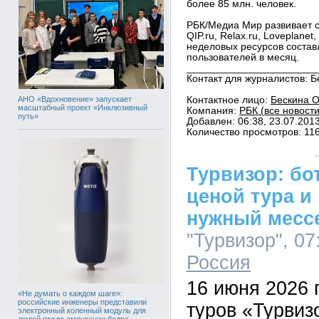
более 85 млн. человек.
РБК/Медиа Мир развивает с
QIP.ru, Relax.ru, Loveplane
неделовых ресурсов состав
пользователей в месяц.
_______________________
Контакт для журналистов: Б
АНО «Вдохновение» запускает
Контактное лицо:
Бескина О
масштабный проект «Инклюзивный
Компания:
РБК (все новости
путь»
Добавлен: 06:38, 23.07.201
Количество просмотров: 11
Турвизор: бот
ценой тура и
нужный месс
"Турвизор", 07
Россия
16 июня 2026 
«Не думать о каждом шаге»:
российские инженеры представили
туров «Турвиз
электронный коленный модуль для
людей после ампутации бедра