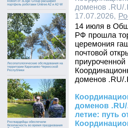
Robort от 3Logic Group расширил
портфель роботами Unitree A2 и A2-W
доменов .RU/.
17.07.2026,
Ро
14 июля в Об
РФ прошла то
церемония га
почтовой откр
приуроченной 
Лесопатологические обследования на
территории Карачаево-Черкесской
Координацион
Республики
доменов .RU/.
Координацио
доменов .RU/
летие: путь о
Координацио
Росгвардейцы обеспечили
безопасность во время празднования