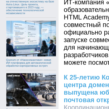
ИТ-компания 
на отечественную экосистему на базе
Astra Linux. Цель проекта,
стартовавшего в 2023 году, —
образователь
обеспечение технологической
независимости
HTML Academy
совместный по
официально р
запуске совм
для начинающ
разработчиков
Quorum от «Наносемантики»: новая
можете посмот
ИИ-платформа для автоматической
обработки корпоративных встреч
К 25-летию К
центра домен
выпущена юб
почтовая отк
Координацион