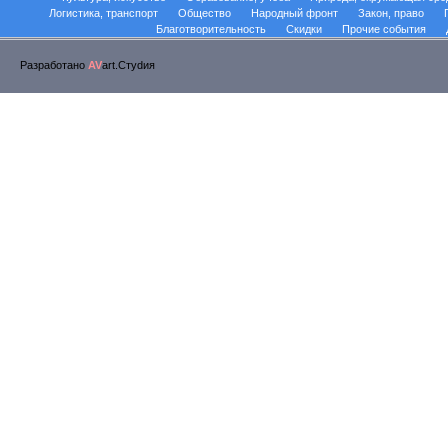
Логистика, транспорт
Общество
Народный фронт
Закон, право
Благотворительность
Скидки
Прочие события
Разработано
AV
art.Стуdия