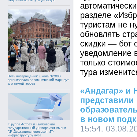
автоматически
разделе «Избр
туристам не н
обновлять стр
скидки — бот 
уведомление в
только стоимо
тура изменитс
Путь возвращения: школа №2000
организовала паломнический маршрут
для семей героев
«Андагар» и
представили
образовател
в новом подк
«Группа Астра» и Тамбовский
15:54, 03.08.2
государственный университет имени
Г.Р. Державина переводят ИТ-
инфраструктуру вуза