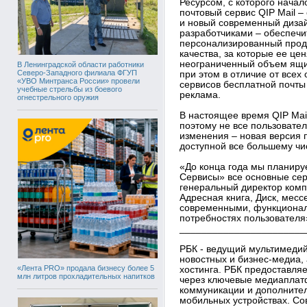
Ресурсом, с которого начал
почтовый сервис QIP Mail 
и новый современный дизай
разработчиками – обеспечи
персонализированный проду
качества, за которые ее це
неограниченный объем ящик
В Ленинградской области работники
Северо-Западного филиала ФГУП
при этом в отличие от все
«УВО Минтранса России» провели
сервисов бесплатной почты 
учебные стрельбы из боевого
реклама.
огнестрельного оружия
В настоящее время QIP Mail
поэтому не все пользовател
изменения – новая версия п
доступной все большему чи
«До конца года мы планиру
Сервисы» все основные сер
генеральный директор комп
Адресная книга, Диск, месс
современными, функционал
потребностях пользователя»
_______________________
РБК - ведущий мультимедий
новостных и бизнес-медиа, 
«Лента PRO» продала бизнесу более 5
хостинга. РБК предоставля
млн литров прохладительных напитков
через ключевые медиаплатф
коммуникации и дополнител
мобильных устройствах. Со