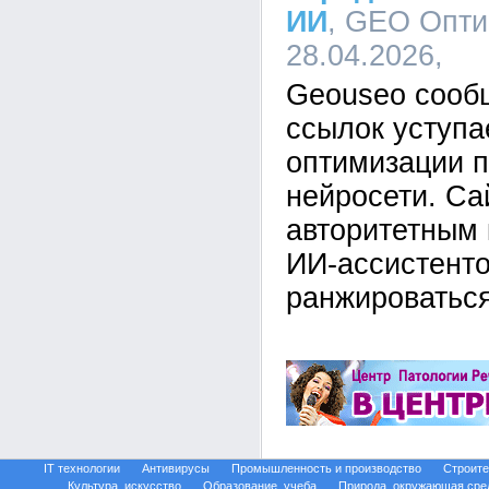
ИИ
, GEO Опти
28.04.2026,
Geouseo сооб
ссылок уступ
оптимизации п
нейросети. Са
авторитетным 
ИИ-ассистенто
ранжироваться
IT технологии
Антивирусы
Промышленность и производство
Строите
Культура, искусство
Образование, учеба
Природа, окружающая сре