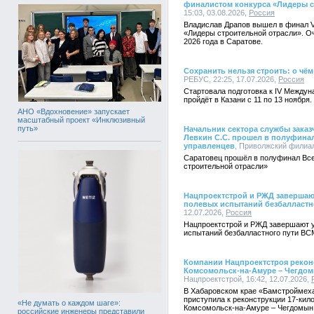
финалистом конкурса «Лидеры с
15:03, 03.08.2026,
Россия
Владислав Драпов вышел в финал V
«Лидеры строительной отрасли». Оч
2026 года в Саратове.
Сохранить нельзя строить: о чём
РЕБУС, 22:25, 17.07.2026,
Россия
Стартовала подготовка к IV Между
пройдёт в Казани с 11 по 13 ноября.
АНО «Вдохновение» запускает
масштабный проект «Инклюзивный
путь»
Начальник сектора службы зака
Левкин С.С. прошел в полуфинал
управленцев
, Приволжский филиал
Саратовец прошёл в полуфинал Все
строительной отрасли»
Нацпроектстрой и РЖД завершаю
полевых испытаний безбалластн
12.07.2026,
Россия
Нацпроектстрой и РЖД завершают у
испытаний безбалластного пути ВС
Компании Нацпроектстроя рекон
Комсомольск-на-Амуре – Чегдом
Нацпроектстрой, 16:42, 12.07.2026,
В Хабаровском крае «Бамстроймеха
приступила к реконструкции 17-кил
«Не думать о каждом шаге»:
Комсомольск-на-Амуре – Чегдомын
российские инженеры представили