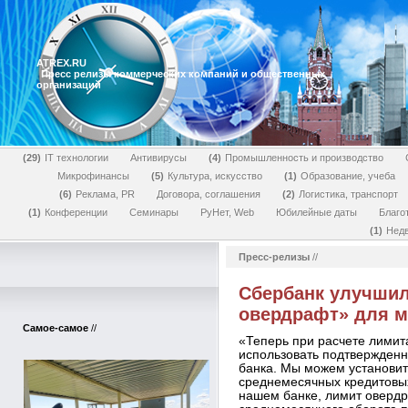
ATREX.RU
Пресс релизы коммерческих компаний и общественных
организаций
29
IT технологии
Антивирусы
4
Промышленность и производство
Микрофинансы
5
Культура, искусство
1
Образование, учеба
6
Реклама, PR
Договора, соглашения
2
Логистика, транспорт
1
Конференции
Семинары
РуНет, Web
Юбилейные даты
Благо
1
Нед
Пресс-релизы
//
Сбербанк улучшил
овердрафт» для м
Самое-самое
//
«Теперь при расчете лими
использовать подтвержденн
банка. Мы можем установит
среднемесячных кредитовых
нашем банке, лимит овердр