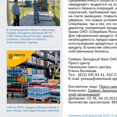
среднемесячного оборота по
овердрафт» выдается на ос
малого бизнеса операций, 
поручений, требований при 
на счете заемщика, покрыт
уверены, что новые услови
Сбербанка, так и тех, кто п
директор управления прод
В Ленинградской области работники
банка ОАО «Сбербанк Росс
Северо-Западного филиала ФГУП
Для оформления кредита «Б
«УВО Минтранса России» провели
учебные стрельбы из боевого
необходимость предоставле
огнестрельного оружия
использование кредитных с
кредиту. В качестве обесп
собственников бизнеса.
Северо-Западный банк ОАО
Пресс-центр
Начальник пресс-центра
Елена Белякова
Тел.: (812) 335 83 41, 610 2
E-mail: pressa@sberbank.sp
Контактное лицо:
Пресс-цен
Компания:
Северо-Западный
этой организации)
Добавлен: 02:36, 04.10.201
Количество просмотров: 98
«Лента PRO» продала бизнесу более 5
млн литров прохладительных напитков
Генеральный директор ООО «Стр