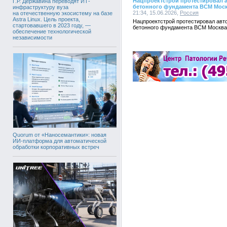
Нацпроектстрой протестировал 
Г.Р. Державина переводят ИТ-
бетонного фундамента ВСМ Моск
инфраструктуру вуза
21:34, 15.06.2026,
Россия
на отечественную экосистему на базе
Astra Linux. Цель проекта,
Нацпроектстрой протестировал авт
стартовавшего в 2023 году, —
бетонного фундамента ВСМ Москва 
обеспечение технологической
независимости
Quorum от «Наносемантики»: новая
ИИ-платформа для автоматической
обработки корпоративных встреч