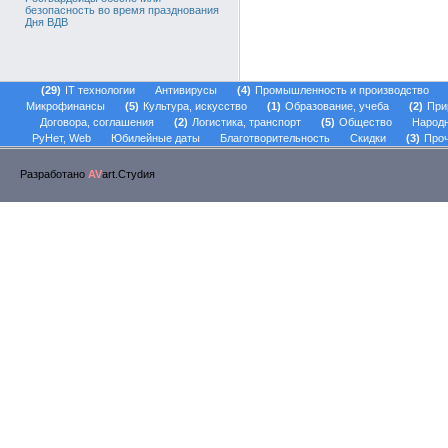
безопасность во время празднования
Дня ВДВ
29
IT технологии
Антивирусы
4
Промышленность и производство
Микрофинансы
5
Культура, искусство
1
Образование, учеба
2
При
Договора, соглашения
2
Логистика, транспорт
5
Общество
Народ
РуНет, Web
Юбилейные даты
Благотворительность
Скидки
3
Проч
Разработано
AV
art.Стуdия