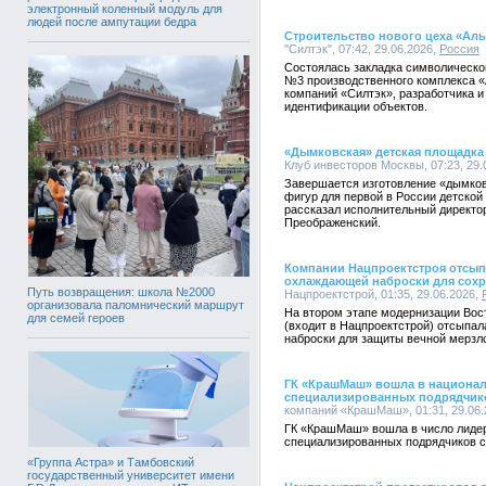
электронный коленный модуль для
людей после ампутации бедра
Строительство нового цеха «Ал
"Силтэк", 07:42, 29.06.2026,
Россия
Состоялась закладка символическог
№3 производственного комплекса «
компаний «Силтэк», разработчика и
идентификации объектов.
«Дымковская» детская площадка 
Клуб инвесторов Москвы, 07:23, 29.
Завершается изготовление «дымков
фигур для первой в России детской
рассказал исполнительный директо
Преображенский.
Компании Нацпроектстроя отсып
охлаждающей наброски для сохр
Путь возвращения: школа №2000
Нацпроектстрой, 01:35, 29.06.2026,
организовала паломнический маршрут
На втором этапе модернизации Вос
для семей героев
(входит в Нацпроектстрой) отсыпа
наброски для защиты вечной мерзл
ГК «КрашМаш» вошла в национал
специализированных подрядчико
компаний «КрашМаш», 01:31, 29.06.
ГК «КрашМаш» вошла в число лидер
специализированных подрядчиков с
«Группа Астра» и Тамбовский
государственный университет имени