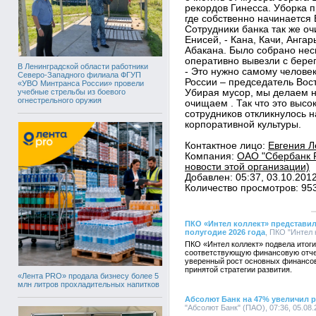
рекордов Гинесса. Уборка 
где собственно начинается 
Сотрудники банка так же о
Енисей, - Кана, Качи, Анга
Абакана. Было собрано нес
оперативно вывезли с бере
В Ленинградской области работники
- Это нужно самому человек
Северо-Западного филиала ФГУП
России – председатель Вос
«УВО Минтранса России» провели
учебные стрельбы из боевого
Убирая мусор, мы делаем 
огнестрельного оружия
очищаем . Так что это высо
сотрудников откликнулось н
корпоративной культуры.
Контактное лицо:
Евгения Л
Компания:
ОАО "Сбербанк Р
новости этой организации)
Добавлен: 05:37, 03.10.201
Количество просмотров: 95
ПКО «Интел коллект» представил
полугодие 2026 года
, ПКО "Интел 
ПКО «Интел коллект» подвела итоги
соответствующую финансовую отче
уверенный рост основных финансов
принятой стратегии развития.
«Лента PRO» продала бизнесу более 5
млн литров прохладительных напитков
Абсолют Банк на 47% увеличил 
"Абсолют Банк" (ПАО), 07:36, 05.08