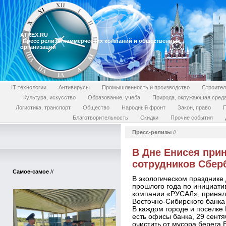
ATREX.RU
Пресс релизы коммерческих компаний и общественных
организаций
IT технологии
Антивирусы
Промышленность и производство
Строител
Культура, искусство
Образование, учеба
Природа, окружающая сред
Логистика, транспорт
Общество
Народный фронт
Закон, право
П
Благотворительность
Скидки
Прочие события
Пресс-релизы
//
В Дне Енисея прин
сотрудников Сбер
Самое-самое
//
В экологическом празднике 
прошлого года по инициати
компании «РУСАЛ», приняли
Восточно-Сибирского банка
В каждом городе и поселке 
есть офисы банка, 29 сент
очистить от мусора берега 