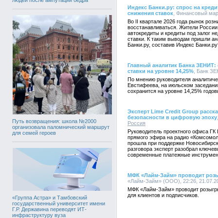
Индекс Банки.ру: спрос на креди
снижения ставок
, Финансовый марк
Во II квартале 2026 года рынок роз
восстанавливаться. Жители России 
автокредиты и кредиты под залог 
ставки. К таким выводам пришли а
Банки.ру, составив Индекс Банки.ру
Главный аналитик Банка ЗЕНИТ:
ставки на уровне 14,25%
, Банк ЗЕ
По мнению руководителя аналитич
Евстифеева, на июльском заседани
сохранится на уровне 14,25% годов
Эксперт Lime Credit Group расс
безопасности в цифровую эпоху
Путь возвращения: школа №2000
Россия
организовала паломнический маршрут
Руководитель проектного офиса ГК 
для семей героев
прямого эфира на радио «Комсомол
прошла при поддержке Новосибирск
разговора эксперт разобрал ключе
современные платежные инструмен
МФК «Лайм-Займ» проводит роз
«Лайм-Займ» (ООО), 22:26, 21.07.2
МФК «Лайм-Займ» проводит розыгр
для клиентов и подписчиков.
«Группа Астра» и Тамбовский
государственный университет имени
Г.Р. Державина переводят ИТ-
инфраструктуру вуза