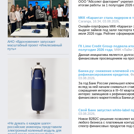
ООО "Абсолют факторинг" укрепил 
итогам работы за 1 полугодие 2026 
МКК «Каранга» стала лидером в 
Caranga, 16:34, 03.08.2026,
Онлайн-платформа МКК «Каранга» 
выдаче займов под залог паспорта 
июля 2026 года. Рейтинг сформиро
АНО «Вдохновение» запускает
масштабный проект «Инклюзивный
ГК Lime Credit Group подвела ит
путь»
полугодие 2026 года
, МФК «Лайм-З
Данная инициатива является долгос
финансовым просвещением на протя
Банки.ру: снижение ключевой ст
рефинансированию кредитов
, Ф
03.08.2026,
За год Банк России уменьшил ключе
вслед за ней начали снижаться ста
сокращения интереса в III–IV квар
интерес заемщиков к рефинансиров
финансового маркетплейса Банки.р
Свой Банк запустил white-label 
03.08.2026,
Новое B2B2C-решение позволяет ко
любого бизнеса с платежным конту
«Не думать о каждом шаге»:
спектр финансовых продуктов под 
российские инженеры представили
электронный коленный модуль для
людей после ампутации бедра