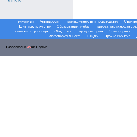
Дня ВДВ
IT технологии
Антивирусы
Промышленность и производство
Строите
Культура, искусство
Образование, учеба
Природа, окружающая сре
Логистика, транспорт
Общество
Народный фронт
Закон, право
Благотворительность
Скидки
Прочие события
Разработано
AV
art.Стуdия