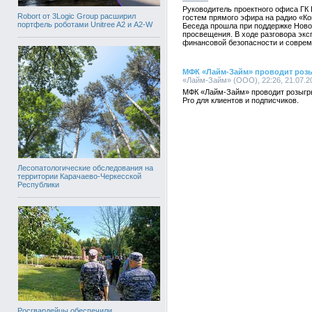
Руководитель проектного офиса ГК 
Robort от 3Logic Group расширил
гостем прямого эфира на радио «К
портфель роботами Unitree A2 и A2-W
Беседа прошла при поддержке Нов
просвещения. В ходе разговора эк
финансовой безопасности и совре
МФК «Лайм-Займ» проводит роз
«Лайм-Займ» (ООО), 22:26, 21.07.2
МФК «Лайм-Займ» проводит розыг
Pro для клиентов и подписчиков.
Лесопатологические обследования на
территории Карачаево-Черкесской
Республики
Росгвардейцы обеспечили