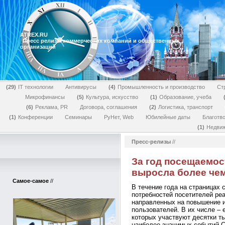
ATREX.RU
Пресс релизы коммерческих компаний и общественных
организаций
29
IT технологии
Антивирусы
4
Промышленность и производство
Ст
Микрофинансы
5
Культура, искусство
1
Образование, учеба
6
Реклама, PR
Договора, соглашения
2
Логистика, транспорт
1
Конференции
Семинары
РуНет, Web
Юбилейные даты
Благотв
1
Недви
Пресс-релизы
//
За год посещаемос
выросла более чем
Самое-самое
//
В течение года на страницах 
потребностей посетителей ре
направленных на повышение 
пользователей. В их числе –
которых участвуют десятки т
наиболее значимых событий С