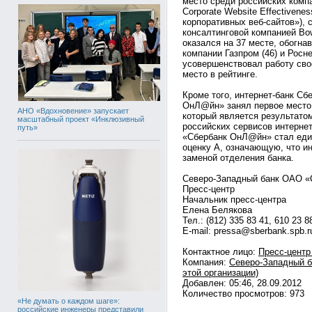
место среди российских компа
Corporate Website Effectiven
корпоративных веб-сайтов»), 
консалтинговой компанией Bo
оказался на 37 месте, обогна
компании Газпром (46) и Росн
усовершенствовал работу свое
место в рейтинге.
Кроме того, интернет-банк Сб
ОнЛ@йн» занял первое место в
АНО «Вдохновение» запускает
который является результато
масштабный проект «Инклюзивный
российских сервисов интернет
путь»
«Сбербанк ОнЛ@йн» стал еди
оценку А, означающую, что и
заменой отделения банка.
Северо-Западный банк ОАО «
Пресс-центр
Начальник пресс-центра
Елена Белякова
Тел.: (812) 335 83 41, 610 23 8
E-mail: pressa@sberbank.spb.r
Контактное лицо:
Пресс-центр
Компания:
Северо-Западный б
этой организации)
Добавлен: 05:46, 28.09.2012
Количество просмотров: 973
«Не думать о каждом шаге»:
российские инженеры представили