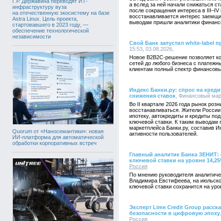
Г.Р. Державина переводят ИТ-
а вслед за ней начали снижаться с
инфраструктуру вуза
после сокращения интереса в III–IV
на отечественную экосистему на базе
восстанавливается интерес заемщи
Astra Linux. Цель проекта,
выводам пришли аналитики финансо
стартовавшего в 2023 году, —
обеспечение технологической
независимости
Свой Банк запустил white-label 
15:53, 03.08.2026,
Новое B2B2C-решение позволяет к
сетей до любого бизнеса с платеж
клиентам полный спектр финансовы
Индекс Банки.ру: спрос на креди
снижения ставок
, Финансовый марк
Во II квартале 2026 года рынок роз
восстанавливаться. Жители России 
ипотеку, автокредиты и кредиты по
ключевой ставки. К таким выводам
маркетплейса Банки.ру, составив И
Quorum от «Наносемантики»: новая
активности пользователей.
ИИ-платформа для автоматической
обработки корпоративных встреч
Главный аналитик Банка ЗЕНИТ:
ключевой ставки на уровне 14,2
Россия
По мнению руководителя аналитич
Владимира Евстифеева, на июльско
ключевой ставки сохранится на уро
Эксперт Lime Credit Group расс
безопасности в цифровую эпоху
Россия