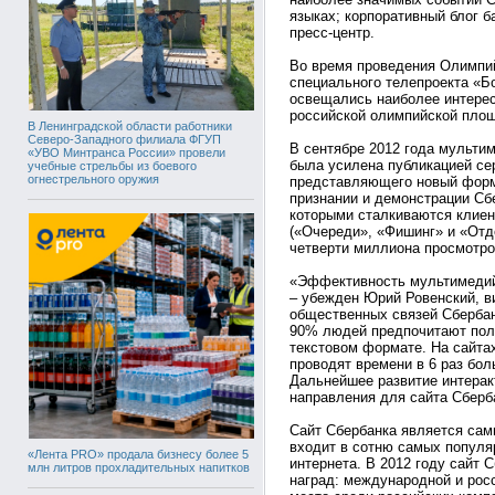
языках; корпоративный блог 
пресс-центр.
Во время проведения Олимпий
специального телепроекта «Б
освещались наиболее интерес
российской олимпийской площ
В Ленинградской области работники
Северо-Западного филиала ФГУП
В сентябре 2012 года мульти
«УВО Минтранса России» провели
была усилена публикацией се
учебные стрельбы из боевого
огнестрельного оружия
представляющего новый форма
признании и демонстрации Сб
которыми сталкиваются клиент
(«Очереди», «Фишинг» и «Отд
четверти миллиона просмотро
«Эффективность мультимедий
– убежден Юрий Ровенский, в
общественных связей Сбербан
90% людей предпочитают пол
текстовом формате. На сайта
проводят времени в 6 раз бол
Дальнейшее развитие интерак
направления для сайта Сберб
Сайт Сбербанка является сам
входит в сотню самых популя
«Лента PRO» продала бизнесу более 5
интернета. В 2012 году сайт 
млн литров прохладительных напитков
наград: международной и рос