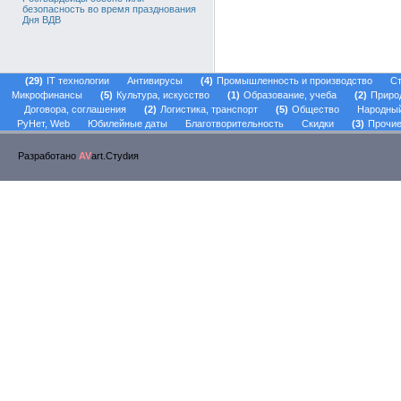
безопасность во время празднования
Дня ВДВ
29
IT технологии
Антивирусы
4
Промышленность и производство
Ст
Микрофинансы
5
Культура, искусство
1
Образование, учеба
2
Приро
Договора, соглашения
2
Логистика, транспорт
5
Общество
Народны
РуНет, Web
Юбилейные даты
Благотворительность
Скидки
3
Прочие
Разработано
AV
art.Стуdия