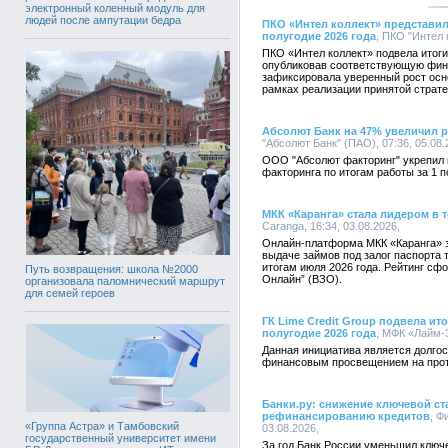
электронный коленный модуль для
людей после ампутации бедра
ПКО «Интел коллект» представил
полугодие 2026 года
, ПКО "Интел 
ПКО «Интел коллект» подвела итоги 
опубликовав соответствующую фин
зафиксировала уверенный рост осн
рамках реализации принятой страте
Абсолют Банк на 47% увеличил 
"Абсолют Банк" (ПАО), 07:36, 05.08
ООО "Абсолют факторинг" укрепил 
факторинга по итогам работы за 1 п
МКК «Каранга» стала лидером в 
Caranga, 16:34, 03.08.2026,
Онлайн-платформа МКК «Каранга» 
выдаче займов под залог паспорта 
итогам июля 2026 года. Рейтинг с
Путь возвращения: школа №2000
Онлайн” (ВЗО).
организовала паломнический маршрут
для семей героев
ГК Lime Credit Group подвела ит
полугодие 2026 года
, МФК «Лайм-З
Данная инициатива является долгос
финансовым просвещением на протя
Банки.ру: снижение ключевой ст
рефинансированию кредитов
, Ф
«Группа Астра» и Тамбовский
03.08.2026,
государственный университет имени
За год Банк России уменьшил ключе