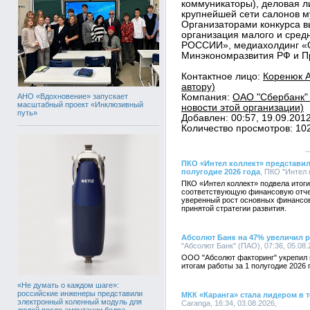
коммуникаторы), деловая л
крупнейшей сети салонов м
Организаторами конкурса 
организация малого и сре
РОССИИ», медиахолдинг «
Минэкономразвития РФ и Пр
Контактное лицо:
Коренюк А
автору)
АНО «Вдохновение» запускает
Компания:
ОАО "Сбербанк"
масштабный проект «Инклюзивный
новости этой организации)
путь»
Добавлен: 00:57, 19.09.201
Количество просмотров: 10
ПКО «Интел коллект» представил
полугодие 2026 года
, ПКО "Интел 
ПКО «Интел коллект» подвела итоги
соответствующую финансовую отче
уверенный рост основных финансов
принятой стратегии развития.
Абсолют Банк на 47% увеличил 
"Абсолют Банк" (ПАО), 07:36, 05.08
ООО "Абсолют факторинг" укрепил 
итогам работы за 1 полугодие 2026 
«Не думать о каждом шаге»:
российские инженеры представили
МКК «Каранга» стала лидером в 
электронный коленный модуль для
Caranga, 16:34, 03.08.2026,
людей после ампутации бедра