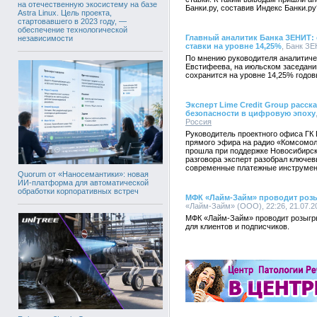
на отечественную экосистему на базе
Банки.ру, составив Индекс Банки.ру
Astra Linux. Цель проекта,
стартовавшего в 2023 году, —
обеспечение технологической
Главный аналитик Банка ЗЕНИТ:
независимости
ставки на уровне 14,25%
, Банк ЗЕ
По мнению руководителя аналитич
Евстифеева, на июльском заседани
сохранится на уровне 14,25% годов
Эксперт Lime Credit Group расс
безопасности в цифровую эпоху
Россия
Руководитель проектного офиса ГК 
прямого эфира на радио «Комсомол
прошла при поддержке Новосибирск
разговора эксперт разобрал ключе
современные платежные инструмен
Quorum от «Наносемантики»: новая
ИИ-платформа для автоматической
обработки корпоративных встреч
МФК «Лайм-Займ» проводит роз
«Лайм-Займ» (ООО), 22:26, 21.07.2
МФК «Лайм-Займ» проводит розыгр
для клиентов и подписчиков.