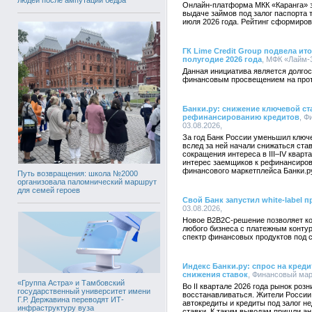
Онлайн-платформа МКК «Каранга» 
выдаче займов под залог паспорта 
июля 2026 года. Рейтинг сформиро
ГК Lime Credit Group подвела ит
полугодие 2026 года
, МФК «Лайм-З
Данная инициатива является долгос
финансовым просвещением на протя
Банки.ру: снижение ключевой ст
рефинансированию кредитов
, Ф
03.08.2026,
За год Банк России уменьшил ключе
вслед за ней начали снижаться ста
сокращения интереса в III–IV квар
интерес заемщиков к рефинансиров
финансового маркетплейса Банки.р
Путь возвращения: школа №2000
организовала паломнический маршрут
для семей героев
Свой Банк запустил white-label 
03.08.2026,
Новое B2B2C-решение позволяет ко
любого бизнеса с платежным конту
спектр финансовых продуктов под 
Индекс Банки.ру: спрос на креди
снижения ставок
, Финансовый марк
«Группа Астра» и Тамбовский
Во II квартале 2026 года рынок роз
государственный университет имени
восстанавливаться. Жители России 
Г.Р. Державина переводят ИТ-
автокредиты и кредиты под залог 
инфраструктуру вуза
ставки. К таким выводам пришли а