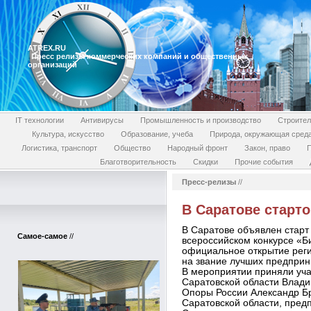
ATREX.RU
Пресс релизы коммерческих компаний и общественных
организаций
IT технологии
Антивирусы
Промышленность и производство
Строител
Культура, искусство
Образование, учеба
Природа, окружающая сред
Логистика, транспорт
Общество
Народный фронт
Закон, право
П
Благотворительность
Скидки
Прочие события
Пресс-релизы
//
В Саратове старто
В Саратове объявлен старт 
Самое-самое
//
всероссийском конкурсе «Б
официальное открытие реги
на звание лучших предприн
В мероприятии приняли уча
Саратовской области Влад
Опоры России Александр Б
Саратовской области, пред