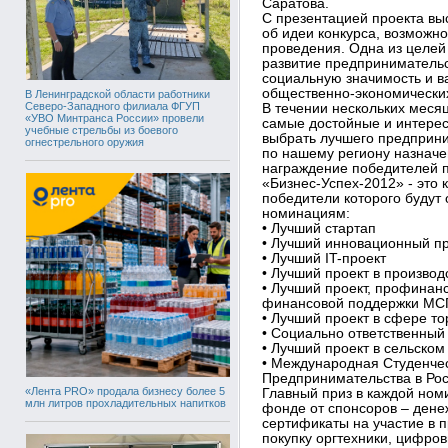
Саратова.
С презентацией проекта вы
об идеи конкурса, возможно
проведения. Одна из целей
развитие предпринимательс
социальную значимость и 
общественно-экономически
В Ленинградской области работники
Северо-Западного филиала ФГУП
В течении нескольких меся
«УВО Минтранса России» провели
самые достойные и интерес
учебные стрельбы из боевого
выбрать лучшего предприни
огнестрельного оружия
по нашему региону назначе
награждение победителей п
«Бизнес-Успех-2012» - это
победители которого будут
номинациям:
• Лучший стартап
• Лучший инновационный п
• Лучший IT-проект
• Лучший проект в произво
• Лучший проект, профина
финансовой поддержки МС
• Лучший проект в сфере то
• Социально ответственны
• Лучший проект в сельском
• Международная Студенче
Предпринимательства в Ро
«Лента PRO» продала бизнесу более 5
Главный приз в каждой ном
млн литров прохладительных напитков
фонде от спонсоров – дене
сертификаты на участие в 
покупку оргтехники, цифров