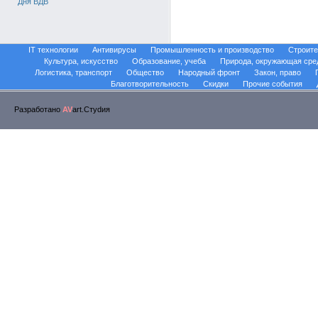
Дня ВДВ
IT технологии
Антивирусы
Промышленность и производство
Строите
Культура, искусство
Образование, учеба
Природа, окружающая сре
Логистика, транспорт
Общество
Народный фронт
Закон, право
Благотворительность
Скидки
Прочие события
Разработано
AV
art.Стуdия